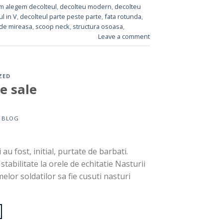
m alegem decolteul
,
decolteu modern
,
decolteu
l in V
,
decolteul parte peste parte
,
fata rotunda
,
 de mireasa
,
scoop neck
,
structura osoasa
,
Leave a comment
ZED
e sale
Y
BLOG
 au fost, initial, purtate de barbati.
stabilitate la orele de echitatie Nasturii
lor soldatilor sa fie cusuti nasturi