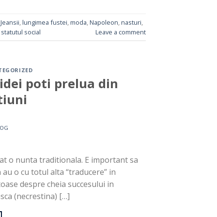
,
Jeansii
,
lungimea fustei
,
moda
,
Napoleon
,
nasturi
,
,
statutul social
Leave a comment
TEGORIZED
idei poti prelua din
tiuni
LOG
at o nunta traditionala. E important sa
a au o cu totul alta “traducere” in
toase despre cheia succesului in
asca (necrestina) […]