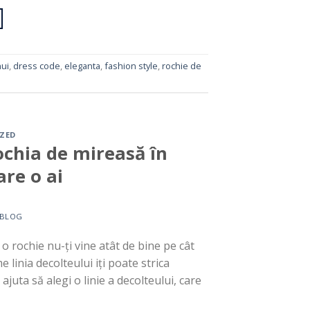
ui
,
dress code
,
eleganta
,
fashion style
,
rochie de
ZED
rochia de mireasă în
are o ai
BLOG
o rochie nu-ți vine atât de bine pe cât
e linia decolteului iți poate strica
ajuta să alegi o linie a decolteului, care