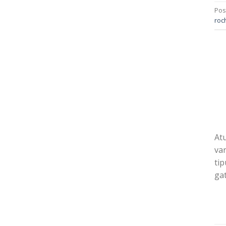
Pos
roc
Atu
var
tip
gat