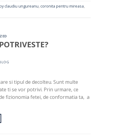
by claudiu ungureanu
,
coronita pentru mireasa
,
ZED
 POTRIVESTE?
BLOG
rare si tipul de decolteu. Sunt multe
te ti se vor potrivi. Prin urmare, ce
de fizionomia fetei, de conformatia ta, a