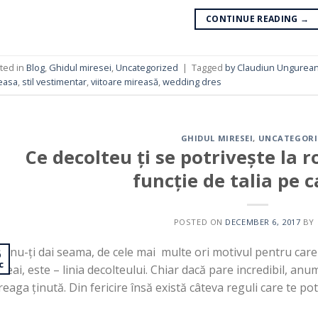
CONTINUE READING
→
ted in
Blog
,
Ghidul miresei
,
Uncategorized
|
Tagged
by Claudiun Ungurean
easa
,
stil vestimentar
,
viitoare mireasă
,
wedding dres
GHIDUL MIRESEI
,
UNCATEGORI
Ce decolteu ți se potrivește la 
funcție de talia pe c
POSTED ON
DECEMBER 6, 2017
BY
i nu-ți dai seama, de cele mai multe ori motivul pentru care 
6
c
deai, este – linia decolteului. Chiar dacă pare incredibil, anum
reaga ținută. Din fericire însă există câteva reguli care te pot 