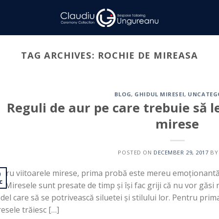
TAG ARCHIVES:
ROCHIE DE MIREASA
BLOG
,
GHIDUL MIRESEI
,
UNCATEG
Reguli de aur pe care trebuie să l
mirese
POSTED ON
DECEMBER 29, 2017
B
tru viitoarele mirese, prima probă este mereu emoționantă ș
9
c
. Miresele sunt presate de timp și își fac griji că nu vor găsi
el care să se potrivească siluetei și stilului lor. Pentru prim
esele trăiesc […]