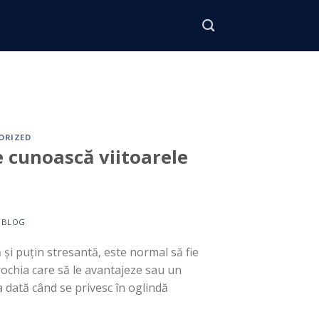
ORIZED
e cunoască viitoarele
Y
BLOG
i puțin stresantă, este normal să fie
 rochia care să le avantajeze sau un
a dată când se privesc în oglindă