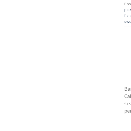
Pos
patr
fiz
swe
Bar
Cal
si 
pen