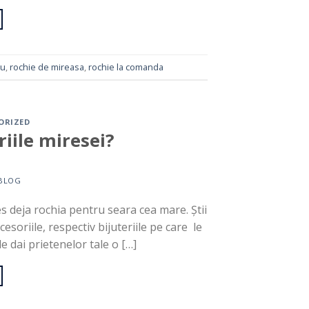
nu
,
rochie de mireasa
,
rochie la comanda
ORIZED
riile miresei?
BLOG
les deja rochia pentru seara cea mare. Știi
soriile, respectiv bijuteriile pe care le
le dai prietenelor tale o […]