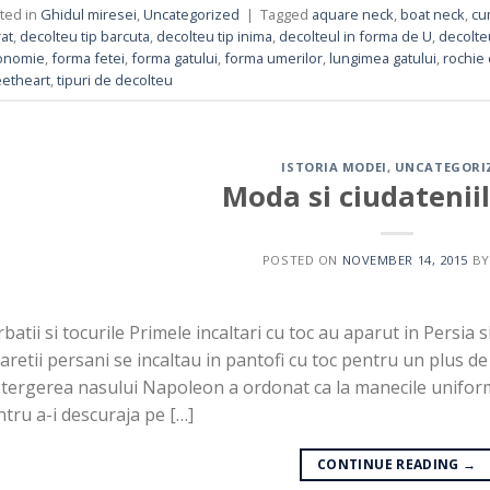
ted in
Ghidul miresei
,
Uncategorized
|
Tagged
aquare neck
,
boat neck
,
cu
at
,
decolteu tip barcuta
,
decolteu tip inima
,
decolteul in forma de U
,
decolteu
ionomie
,
forma fetei
,
forma gatului
,
forma umerilor
,
lungimea gatului
,
rochie
etheart
,
tipuri de decolteu
ISTORIA MODEI
,
UNCATEGORI
Moda si ciudateniil
POSTED ON
NOVEMBER 14, 2015
B
batii si tocurile Primele incaltari cu toc au aparut in Persia si
aretii persani se incaltau in pantofi cu toc pentru un plus de 
stergerea nasului Napoleon a ordonat ca la manecile uniforme
tru a-i descuraja pe […]
CONTINUE READING
→