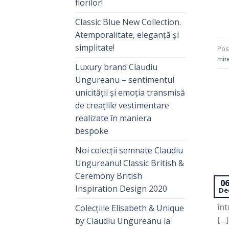
florilor!
Classic Blue New Collection.
Atemporalitate, eleganță și
simplitate!
Pos
mir
Luxury brand Claudiu
Ungureanu – sentimentul
unicității și emoția transmisă
de creațiile vestimentare
realizate în maniera
bespoke
Noi colecții semnate Claudiu
Ungureanu! Classic British &
Ceremony British
Deș
0
Inspiration Design 2020
De
cre
înt
Colecțiile Elisabeth & Unique
[…]
by Claudiu Ungureanu la