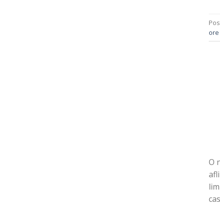
Pos
ore 
O n
afl
lim
cas