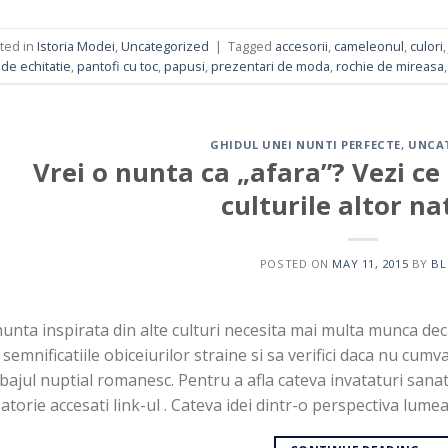
ted in
Istoria Modei
,
Uncategorized
|
Tagged
accesorii
,
cameleonul
,
culori
de echitatie
,
pantofi cu toc
,
papusi
,
prezentari de moda
,
rochie de mireasa
GHIDUL UNEI NUNTI PERFECTE
,
UNCA
Vrei o nunta ca „afara”? Vezi ce 
culturile altor na
POSTED ON
MAY 11, 2015
BY
B
unta inspirata din alte culturi necesita mai multa munca dec
i semnificatiile obiceiurilor straine si sa verifici daca nu cumv
bajul nuptial romanesc. Pentru a afla cateva invataturi sana
atorie accesati link-ul . Cateva idei dintr-o perspectiva lume