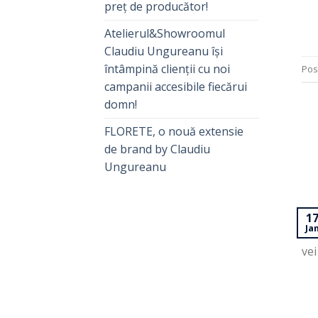
preț de producător!
Atelierul&Showroomul
Claudiu Ungureanu își
întâmpină clienții cu noi
Pos
campanii accesibile fiecărui
domn!
FLORETE, o nouă extensie
de brand by Claudiu
Ungureanu
Dac
1
Ja
ce 
vei