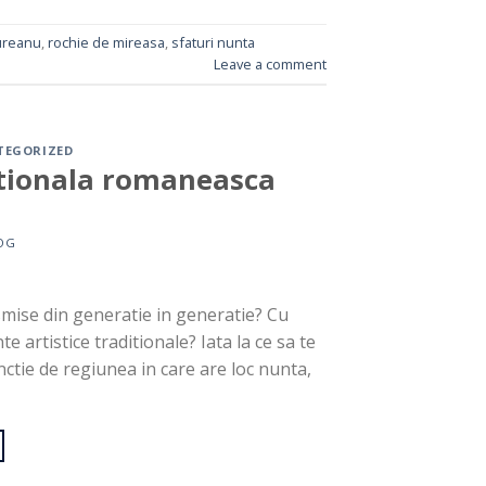
ureanu
,
rochie de mireasa
,
sfaturi nunta
Leave a comment
TEGORIZED
itionala romaneasca
OG
nsmise din generatie in generatie? Cu
 artistice traditionale? Iata la ce sa te
unctie de regiunea in care are loc nunta,