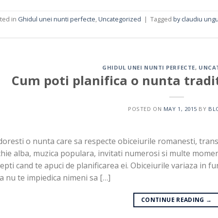
ted in
Ghidul unei nunti perfecte
,
Uncategorized
|
Tagged
by claudiu ung
GHIDUL UNEI NUNTI PERFECTE
,
UNCA
Cum poti planifica o nunta trad
POSTED ON
MAY 1, 2015
BY
BL
 doresti o nunta care sa respecte obiceiurile romanesti, tra
hie alba, muzica populara, invitati numerosi si multe momente
epti cand te apuci de planificarea ei. Obiceiurile variaza in f
a nu te impiedica nimeni sa […]
CONTINUE READING
→