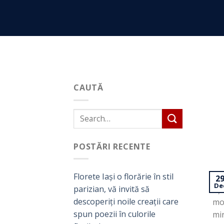
Skip
to
content
CAUTĂ
POSTĂRI RECENTE
Florete Iași o florărie în stil
Pen
2
De
parizian, vă invită să
așa
descoperiți noile creații care
mod
spun poezii în culorile
mir