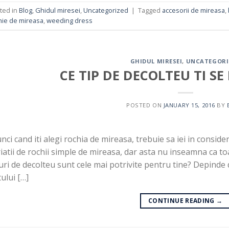
ted in
Blog
,
Ghidul miresei
,
Uncategorized
|
Tagged
accesorii de mireasa
,
hie de mireasa
,
weeding dress
GHIDUL MIRESEI
,
UNCATEGORI
CE TIP DE DECOLTEU TI SE
POSTED ON
JANUARY 15, 2016
BY
nci cand iti alegi rochia de mireasa, trebuie sa iei in conside
iatii de rochii simple de mireasa, dar asta nu inseamna ca toa
uri de decolteu sunt cele mai potrivite pentru tine? Depinde 
ului […]
CONTINUE READING
→