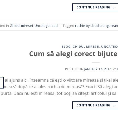
CONTINUE READING
→
ted in
Ghidul miresei
,
Uncategorized
|
Tagged
rochie by claudiu ungurea
BLOG
,
GHIDUL MIRESEI
,
UNCATEG
Cum să alegi corect bijute
POSTED ON
JANUARY 17, 2017
BY
ă ai ajuns aici, înseamnă că ești o viitoare mireasă și ți-ai a
7
n
urmează după ce ai ales rochia de mireasă? Exact! Să alegi acce
 purta. Dacă nu ești mireasă, tot poți să citești articolul și să 
CONTINUE READING
→