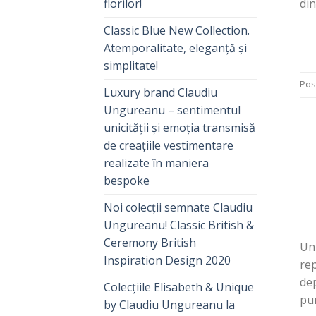
din
florilor!
Classic Blue New Collection.
Atemporalitate, eleganță și
simplitate!
Pos
Luxury brand Claudiu
Ungureanu – sentimentul
unicității și emoția transmisă
de creațiile vestimentare
realizate în maniera
bespoke
Noi colecții semnate Claudiu
Ungureanu! Classic British &
Ceremony British
Unu
Inspiration Design 2020
rep
dep
Colecțiile Elisabeth & Unique
pun
by Claudiu Ungureanu la