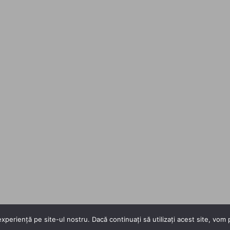
xperiență pe site-ul nostru. Dacă continuați să utilizați acest site, vo
Copyright 2026 ©
Flatsome Theme