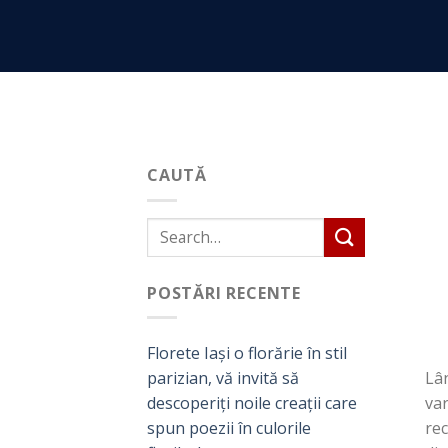
Skip
to
content
CAUTĂ
POSTĂRI RECENTE
Florete Iași o florărie în stil
Lân
parizian, vă invită să
var
descoperiți noile creații care
rec
spun poezii în culorile