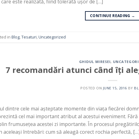
 care este realizată, fiind tolerată ușor de […]
CONTINUE READING
→
ted in
Blog
,
Tesaturi
,
Uncategorized
GHIDUL MIRESEI
,
UNCATEGORI
7 recomandări atunci când îți ale
POSTED ON
JUNE 15, 2016
BY
B
l dintre cele mai așteptate momente din viața fiecărei domn
rezintă cel mai important atribut al acestui eveniment. Fără
lin frumusețea acestei zi importante. În procesul pregătirilo
 aceleași întrebări: cum să aleagă corect rochia perfectă, […