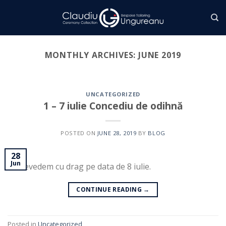
Skip
to
content
MONTHLY ARCHIVES:
JUNE 2019
UNCATEGORIZED
1 – 7 iulie Concediu de odihnă
POSTED ON
JUNE 28, 2019
BY
BLOG
28
Jun
Ne revedem cu drag pe data de 8 iulie.
CONTINUE READING
→
Posted in
Uncategorized