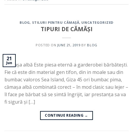
BLOG
,
STILURI PENTRU CĂMAȘĂ
,
UNCATEGORIZED
TIPURI DE CĂMĂȘI
POSTED ON
JUNE 21, 2019
BY
BLOG
21
Jun
Cămașa albă Este piesa eternă a garderobei bărbătești.
Fie că este din material gen tifon, din in moale sau din
bumbac valoros Sea Island, Giza 45 ori bumbac pima,
cămașa albă combinată corect – în mod clasic sau lejer –
îl face pe bărbat să se simtă îngrijit, iar prestanța sa va
fi sigură și […]
CONTINUE READING
→