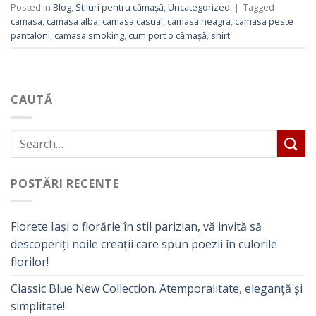
Posted in
Blog
,
Stiluri pentru cămașă
,
Uncategorized
|
Tagged
camasa
,
camasa alba
,
camasa casual
,
camasa neagra
,
camasa peste
pantaloni
,
camasa smoking
,
cum port o cămașă
,
shirt
CAUTĂ
POSTĂRI RECENTE
Florete Iași o florărie în stil parizian, vă invită să
descoperiți noile creații care spun poezii în culorile
florilor!
Classic Blue New Collection. Atemporalitate, eleganță și
simplitate!