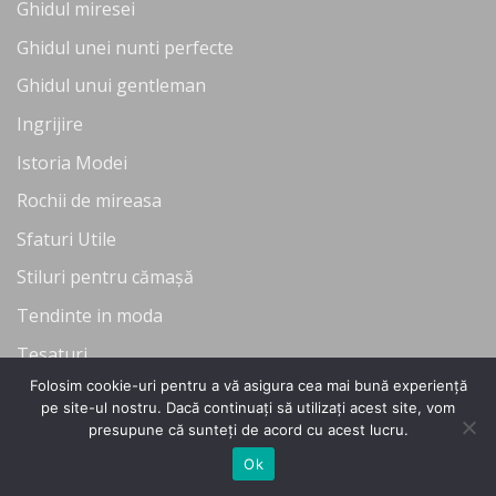
Ghidul miresei
Ghidul unei nunti perfecte
Ghidul unui gentleman
Ingrijire
Istoria Modei
Rochii de mireasa
Sfaturi Utile
Stiluri pentru cămașă
Tendinte in moda
Tesaturi
Folosim cookie-uri pentru a vă asigura cea mai bună experiență
Uncategorized
pe site-ul nostru. Dacă continuați să utilizați acest site, vom
presupune că sunteți de acord cu acest lucru.
Ok
Copyright 2026 ©
Flatsome Theme