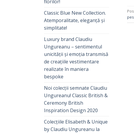
florilor!
Pos
Classic Blue New Collection.
pes
Atemporalitate, eleganță și
simplitate!
Luxury brand Claudiu
Ungureanu – sentimentul
unicității și emoția transmisă
de creațiile vestimentare
realizate în maniera
bespoke
Noi colecții semnate Claudiu
Ungureanu! Classic British &
Ceremony British
Inspiration Design 2020
Colecțiile Elisabeth & Unique
by Claudiu Ungureanu la