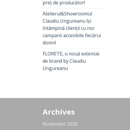
preț de producător!
Atelierul&Showroomul
Claudiu Ungureanu își
întâmpină clienții cu noi
campanii accesibile fiecărui
domn!
FLORETE, o nouă extensie
de brand by Claudiu
Ungureanu
Archives
November 2020