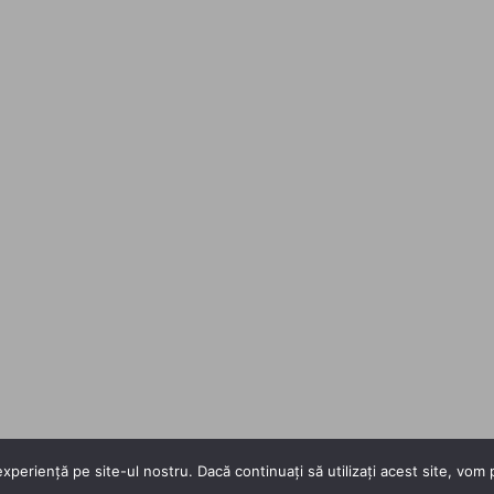
xperiență pe site-ul nostru. Dacă continuați să utilizați acest site, vo
Copyright 2026 ©
Flatsome Theme