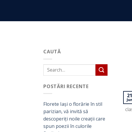
Skip
to
content
CAUTĂ
POSTĂRI RECENTE
Căm
2
Ju
sau
Florete Iași o florărie în stil
cla
parizian, vă invită să
descoperiți noile creații care
spun poezii în culorile