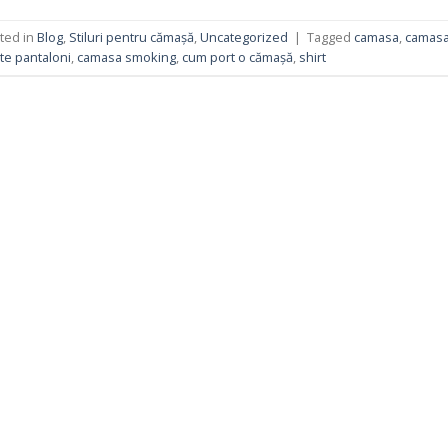
ted in
Blog
,
Stiluri pentru cămașă
,
Uncategorized
|
Tagged
camasa
,
camasa
te pantaloni
,
camasa smoking
,
cum port o cămașă
,
shirt