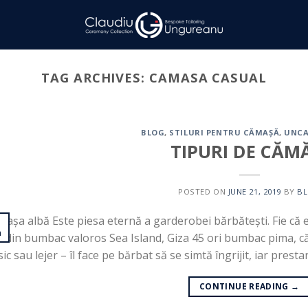
TAG ARCHIVES:
CAMASA CASUAL
BLOG
,
STILURI PENTRU CĂMAȘĂ
,
UNCA
TIPURI DE CĂM
POSTED ON
JUNE 21, 2019
BY
B
așa albă Este piesa eternă a garderobei bărbătești. Fie că e
1
n
 din bumbac valoros Sea Island, Giza 45 ori bumbac pima, 
sic sau lejer – îl face pe bărbat să se simtă îngrijit, iar presta
CONTINUE READING
→