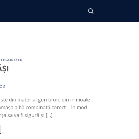
TEGORIZED
ĂȘI
LOG
ste din material gen tifon, din in moale
cămașa albă combinată corect – în mod
nța sa va fi sigură și […]