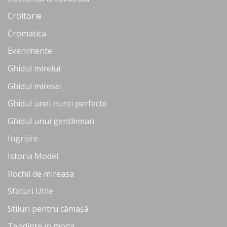
Croitorie
Cromatica
Evenimente
Ghidul mirelui
Ghidul miresei
Ghidul unei nunti perfecte
Ghidul unui gentleman
Ingrijire
Istoria Modei
Rochii de mireasa
Sfaturi Utile
Stiluri pentru cămașă
Tendinte in moda