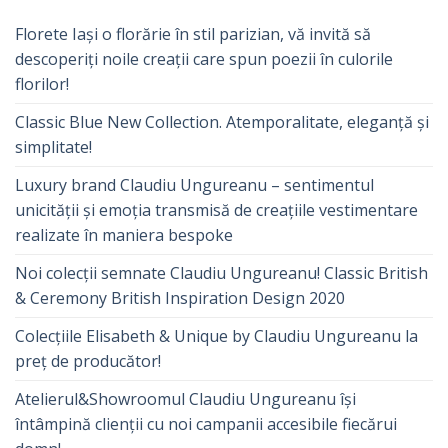
Florete Iași o florărie în stil parizian, vă invită să
descoperiți noile creații care spun poezii în culorile
florilor!
Classic Blue New Collection. Atemporalitate, eleganță și
simplitate!
Luxury brand Claudiu Ungureanu – sentimentul
unicității și emoția transmisă de creațiile vestimentare
realizate în maniera bespoke
Noi colecții semnate Claudiu Ungureanu! Classic British
& Ceremony British Inspiration Design 2020
Colecțiile Elisabeth & Unique by Claudiu Ungureanu la
preț de producător!
Atelierul&Showroomul Claudiu Ungureanu își
întâmpină clienții cu noi campanii accesibile fiecărui