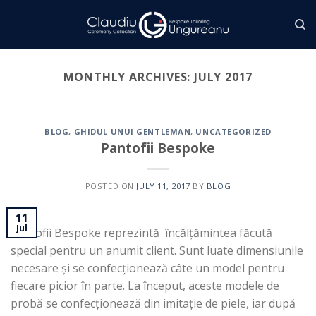
Skip
to
content
MONTHLY ARCHIVES:
JULY 2017
BLOG
,
GHIDUL UNUI GENTLEMAN
,
UNCATEGORIZED
Pantofii Bespoke
POSTED ON
JULY 11, 2017
BY
BLOG
11
Jul
Pantofii Bespoke reprezintă încălțămintea făcută
special pentru un anumit client. Sunt luate dimensiunile
necesare și se confecționează câte un model pentru
fiecare picior în parte. La început, aceste modele de
probă se confecționează din imitație de piele, iar după