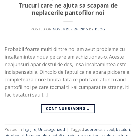
Trucuri care ne ajuta sa scapam de
neplacerile pantofilor noi
POSTED ON
NOVEMBER 24, 2015
BY
BLOG
Probabil foarte multi dintre noi am avut probleme cu
incaltamintea noua pe care am achizitionat-o. Aceste
neajunsuri apar destul de des, insa incaltamintea este
indispensabila. Dincolo de faptul ca ne apara picioarele,
completeaza orice tinuta. Iata ce poti face atunci cand
pantofii noi pe care tocmai ti i-ai cumparat te strang, iti
fac bataturi sau […]
CONTINUE READING
→
Posted in
Ingrijire
,
Uncategorized
|
Tagged
aderenta
,
alcool
,
bataturi
,
bicarbonat
,
fotomodele
,
pantofi din piele
,
pantofi noi
,
piele
,
plasture
,