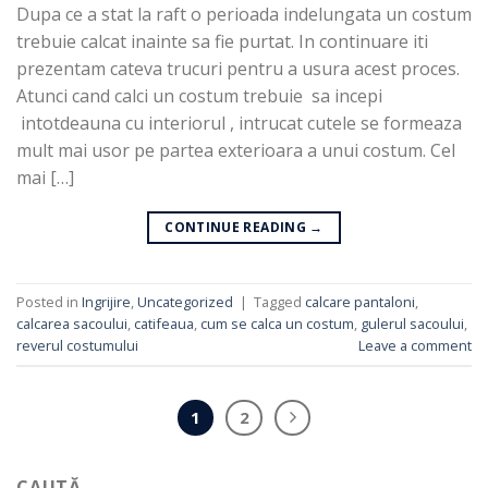
Dupa ce a stat la raft o perioada indelungata un costum
trebuie calcat inainte sa fie purtat. In continuare iti
prezentam cateva trucuri pentru a usura acest proces.
Atunci cand calci un costum trebuie sa incepi
intotdeauna cu interiorul , intrucat cutele se formeaza
mult mai usor pe partea exterioara a unui costum. Cel
mai […]
CONTINUE READING
→
Posted in
Ingrijire
,
Uncategorized
|
Tagged
calcare pantaloni
,
calcarea sacoului
,
catifeaua
,
cum se calca un costum
,
gulerul sacoului
,
reverul costumului
Leave a comment
1
2
CAUTĂ