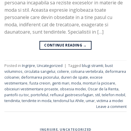
persoana incapabila sa reziste exceselor in materie de
moda si stil. Aceasta expresie inglobeaza toate
persoanele care devin obsedate in a tine pasul cu
moda, indiferent cat de trecatoare, exagerate si
daunatoare, sunt tendintele. Specialistii in […]
CONTINUE READING
→
Posted in
Ingrijire
,
Uncategorized
|
Tagged
blugi stramti
,
bust
voluminos
,
circulatia sangelui
,
coliere
,
coloana vertebrala
,
deformarea
coloanei
,
deformarea piciorului
,
dureri de spate
,
excese
vestimentare
,
fusta creion
,
genti mari
,
moda
,
monturi la picioare
,
obiceiuri vestimentare proaste
,
obsesia modei
,
Oscar de la Renta
,
pantofii cu toc
,
portofelul
,
refluxul gastroesofagian
,
stil
,
telefon mobil
,
tendinita
,
tendinte in moda
,
tendonul lui Ahile
,
umar
,
victima a modei
Leave a comment
INGRIJIRE
,
UNCATEGORIZED