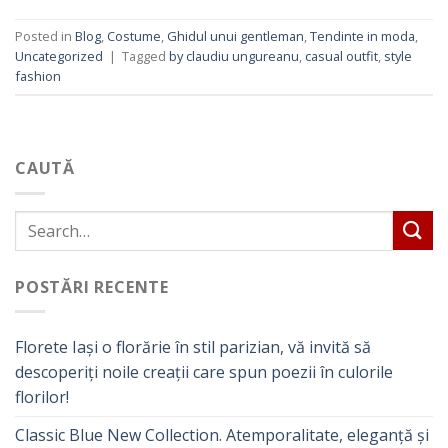
Posted in
Blog
,
Costume
,
Ghidul unui gentleman
,
Tendinte in moda
,
Uncategorized
|
Tagged
by claudiu ungureanu
,
casual outfit
,
style
fashion
CAUTĂ
POSTĂRI RECENTE
Florete Iași o florărie în stil parizian, vă invită să
descoperiți noile creații care spun poezii în culorile
florilor!
Classic Blue New Collection. Atemporalitate, eleganță și