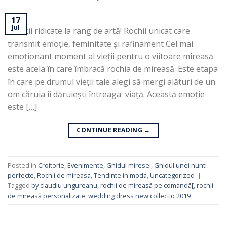
17
Jul
Creații ridicate la rang de artă! Rochii unicat care
transmit emoție, feminitate și rafinament Cel mai
emoționant moment al vieții pentru o viitoare mireasă
este acela în care îmbracă rochia de mireasă. Este etapa
în care pe drumul vieții tale alegi să mergi alături de un
om căruia îi dăruiești întreaga viață. Această emoție
este […]
CONTINUE READING
→
Posted in
Croitorie
,
Evenimente
,
Ghidul miresei
,
Ghidul unei nunti
perfecte
,
Rochii de mireasa
,
Tendinte in moda
,
Uncategorized
|
Tagged
by claudiu ungureanu
,
rochii de mireasă pe comandă[
,
rochii
de mireasă personalizate
,
wedding dress new collectio 2019