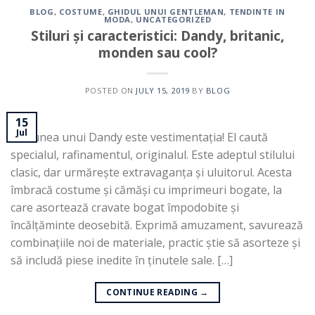
BLOG
,
COSTUME
,
GHIDUL UNUI GENTLEMAN
,
TENDINTE IN
MODA
,
UNCATEGORIZED
Stiluri și caracteristici: Dandy, britanic,
monden sau cool?
POSTED ON
JULY 15, 2019
BY
BLOG
15
Jul
Pasiunea unui Dandy este vestimentația! El caută
specialul, rafinamentul, originalul. Este adeptul stilului
clasic, dar urmărește extravaganța și uluitorul. Acesta
îmbracă costume și cămăși cu imprimeuri bogate, la
care asortează cravate bogat împodobite și
încălțăminte deosebită. Exprimă amuzament, savurează
combinațiile noi de materiale, practic știe să asorteze și
să includă piese inedite în ținutele sale. […]
CONTINUE READING
→