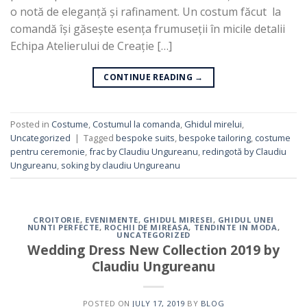
o notă de eleganță și rafinament. Un costum făcut la
comandă își găsește esența frumuseții în micile detalii
Echipa Atelierului de Creație […]
CONTINUE READING
→
Posted in
Costume
,
Costumul la comanda
,
Ghidul mirelui
,
Uncategorized
|
Tagged
bespoke suits
,
bespoke tailoring
,
costume
pentru ceremonie
,
frac by Claudiu Ungureanu
,
redingotă by Claudiu
Ungureanu
,
soking by claudiu Ungureanu
CROITORIE
,
EVENIMENTE
,
GHIDUL MIRESEI
,
GHIDUL UNEI
NUNTI PERFECTE
,
ROCHII DE MIREASA
,
TENDINTE IN MODA
,
UNCATEGORIZED
Wedding Dress New Collection 2019 by
Claudiu Ungureanu
POSTED ON
JULY 17, 2019
BY
BLOG