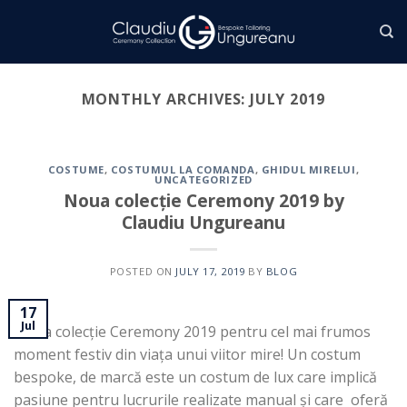
Skip
to
content
MONTHLY ARCHIVES:
JULY 2019
COSTUME
,
COSTUMUL LA COMANDA
,
GHIDUL MIRELUI
,
UNCATEGORIZED
Noua colecție Ceremony 2019 by
Claudiu Ungureanu
POSTED ON
JULY 17, 2019
BY
BLOG
17
Jul
Noua colecție Ceremony 2019 pentru cel mai frumos
moment festiv din viața unui viitor mire! Un costum
bespoke, de marcă este un costum de lux care implică
pasiune pentru lucrurile realizate manual și care oferă