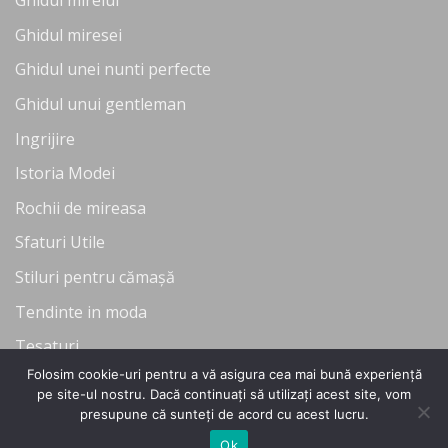
Ghidul mirelui
Ghidul miresei
Ghidul unei nunti perfecte
Ghidul unui gentleman
Ingrijire
Istoria Modei
Rochii de mireasa
Sfaturi Utile
Stiluri pentru cămașă
Tendinte in moda
Tesaturi
Folosim cookie-uri pentru a vă asigura cea mai bună experiență
Uncategorized
pe site-ul nostru. Dacă continuați să utilizați acest site, vom
presupune că sunteți de acord cu acest lucru.
Ok