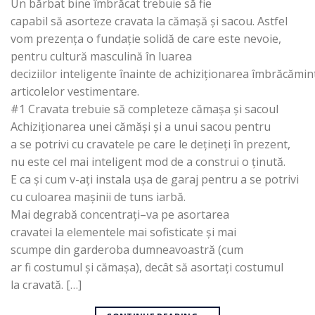
Un bărbat bine îmbrăcat trebuie să fie
capabil să asorteze cravata la cămașă și sacou. Astfel
vom prezența o fundație solidă de care este nevoie,
pentru cultură masculină în luarea
deciziilor inteligente înainte de achiziționarea îmbrăcămin
articolelor vestimentare.
#1 Cravata trebuie să completeze cămașa și sacoul
Achiziționarea unei cămăși și a unui sacou pentru
a se potrivi cu cravatele pe care le dețineți în prezent,
nu este cel mai inteligent mod de a construi o ținută.
E ca și cum v-ați instala ușa de garaj pentru a se potrivi
cu culoarea mașinii de tuns iarbă.
Mai degrabă concentrați–va pe asortarea
cravatei la elementele mai sofisticate și mai
scumpe din garderoba dumneavoastră (cum
ar fi costumul și cămașa), decât să asortați costumul
la cravată. […]