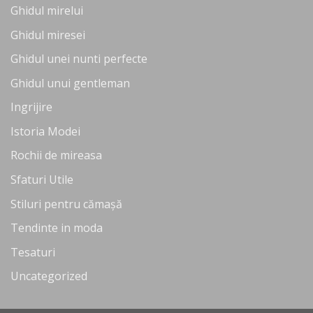
Ghidul mirelui
Ghidul miresei
Ghidul unei nunti perfecte
Ghidul unui gentleman
Ingrijire
Istoria Modei
Rochii de mireasa
Sfaturi Utile
Stiluri pentru cămașă
Tendinte in moda
Tesaturi
Uncategorized