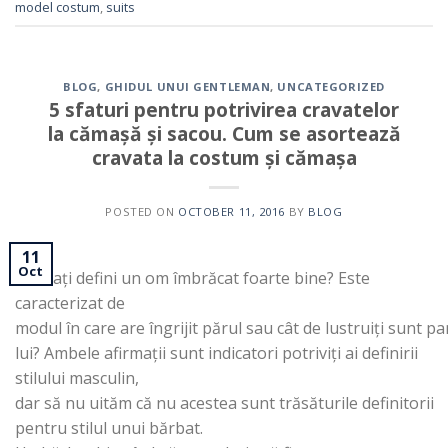
model costum
,
suits
BLOG
,
GHIDUL UNUI GENTLEMAN
,
UNCATEGORIZED
5 sfaturi pentru potrivirea cravatelor
la cămașă și sacou. Cum se asortează
cravata la costum și cămașa
POSTED ON
OCTOBER 11, 2016
BY
BLOG
11
Oct
Cum ați defini un om îmbrăcat foarte bine? Este
caracterizat de
modul în care are îngrijit părul sau cât de lustruiți sunt pa
lui? Ambele afirmații sunt indicatori potriviți ai definirii
stilului masculin,
dar să nu uităm că nu acestea sunt trăsăturile definitorii
pentru stilul unui bărbat.