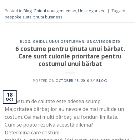
Posted in
Blog
,
Ghidul unui gentleman
,
Uncategorized
|
Tagged
bespoke suits
,
tinuta business
BLOG
,
GHIDUL UNUI GENTLEMAN
,
UNCATEGORIZED
6 costume pentru ținuta unui bărbat.
Care sunt culorile prioritare pentru
costumul unui bărbat
POSTED ON
OCTOBER 18, 2016
BY
BLOG
18
Oct
Un costum de calitate este adesea scump.
Majoritatea bărbaților au nevoie de mai mult de un
costum. Cei mai mulți bărbați au fonduri limitate.
Cum se poate rezolva această dilema?
Determina care costum