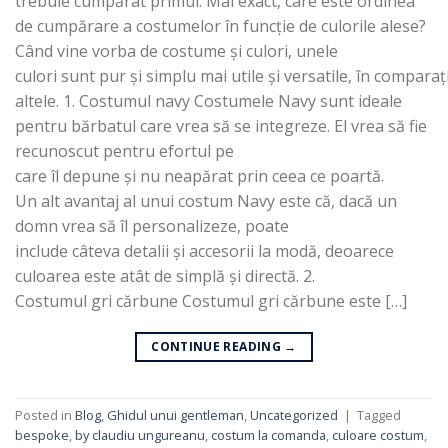
trebuie cumpărat primul. Mai exact, care este ordinea
de cumpărare a costumelor în funcție de culorile alese?
Când vine vorba de costume și culori, unele
culori sunt pur și simplu mai utile și versatile, în comparaț
altele. 1. Costumul navy Costumele Navy sunt ideale
pentru bărbatul care vrea să se integreze. El vrea să fie
recunoscut pentru efortul pe
care îl depune și nu neapărat prin ceea ce poartă.
Un alt avantaj al unui costum Navy este că, dacă un
domn vrea să îl personalizeze, poate
include câteva detalii și accesorii la modă, deoarece
culoarea este atât de simplă și directă. 2.
Costumul gri cărbune Costumul gri cărbune este […]
CONTINUE READING
→
Posted in
Blog
,
Ghidul unui gentleman
,
Uncategorized
|
Tagged
bespoke
,
by claudiu ungureanu
,
costum la comanda
,
culoare costum
,