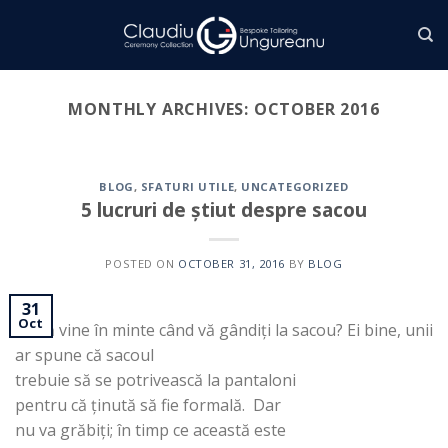
Skip
to
content
MONTHLY ARCHIVES:
OCTOBER 2016
BLOG
,
SFATURI UTILE
,
UNCATEGORIZED
5 lucruri de știut despre sacou
POSTED ON
OCTOBER 31, 2016
BY
BLOG
31
Oct
Ce vă vine în minte când vă gândiți la sacou? Ei bine, unii
ar spune că sacoul
trebuie să se potrivească la pantaloni
pentru că ținută să fie formală. Dar
nu va grăbiți; în timp ce această este