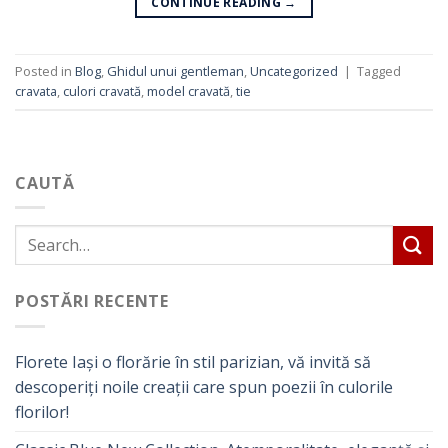
CONTINUE READING
→
Posted in
Blog
,
Ghidul unui gentleman
,
Uncategorized
|
Tagged
cravata
,
culori cravată
,
model cravată
,
tie
CAUTĂ
POSTĂRI RECENTE
Florete Iași o florărie în stil parizian, vă invită să
descoperiți noile creații care spun poezii în culorile
florilor!