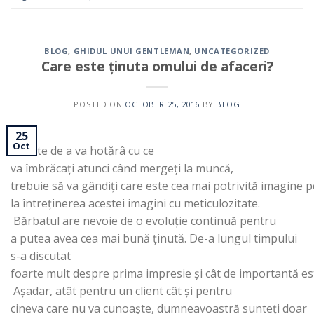
BLOG
,
GHIDUL UNUI GENTLEMAN
,
UNCATEGORIZED
Care este ținuta omului de afaceri?
POSTED ON
OCTOBER 25, 2016
BY
BLOG
25
Oct
Înainte de a va hotărâ cu ce
va îmbrăcați atunci când mergeți la muncă,
trebuie să va gândiți care este cea mai potrivită imagine 
la întreținerea acestei imagini cu meticulozitate.
Bărbatul are nevoie de o evoluție continuă pentru
a putea avea cea mai bună ținută. De-a lungul timpului
s-a discutat
foarte mult despre prima impresie și cât de importantă es
Așadar, atât pentru un client cât și pentru
cineva care nu va cunoaște, dumneavoastră sunteți doar