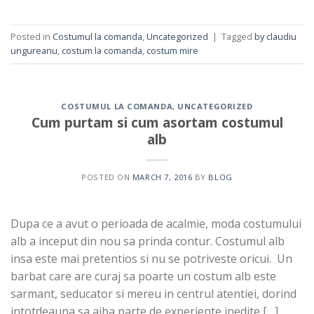
Posted in
Costumul la comanda
,
Uncategorized
|
Tagged
by claudiu
ungureanu
,
costum la comanda
,
costum mire
COSTUMUL LA COMANDA
,
UNCATEGORIZED
Cum purtam si cum asortam costumul
alb
POSTED ON
MARCH 7, 2016
BY
BLOG
Dupa ce a avut o perioada de acalmie, moda costumului
alb a inceput din nou sa prinda contur. Costumul alb
insa este mai pretentios si nu se potriveste oricui. Un
barbat care are curaj sa poarte un costum alb este
sarmant, seducator si mereu in centrul atentiei, dorind
intotdeauna sa aiba parte de experiente inedite […]