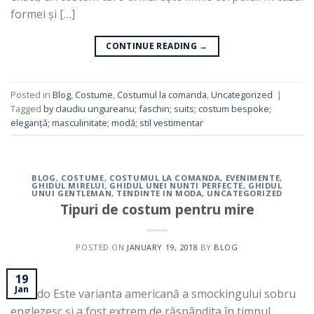
formei și […]
CONTINUE READING
→
Posted in
Blog
,
Costume
,
Costumul la comanda
,
Uncategorized
|
Tagged
by claudiu ungureanu; faschin; suits; costum bespoke;
eleganță; masculinitate; modă; stil vestimentar
BLOG
,
COSTUME
,
COSTUMUL LA COMANDA
,
EVENIMENTE
,
GHIDUL MIRELUI
,
GHIDUL UNEI NUNTI PERFECTE
,
GHIDUL
UNUI GENTLEMAN
,
TENDINTE IN MODA
,
UNCATEGORIZED
Tipuri de costum pentru mire
POSTED ON
JANUARY 19, 2018
BY
BLOG
19
Jan
Tuxedo Este varianta americană a smockingului sobru
englezesc și a fost extrem de răspândita în timpul