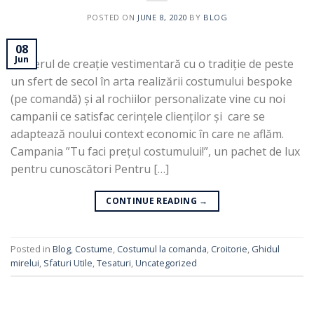
POSTED ON
JUNE 8, 2020
BY
BLOG
08
Jun
Atelierul de creație vestimentară cu o tradiție de peste
un sfert de secol în arta realizării costumului bespoke
(pe comandă) și al rochiilor personalizate vine cu noi
campanii ce satisfac cerințele clienților și care se
adaptează noului context economic în care ne aflăm.
Campania ”Tu faci prețul costumului!”, un pachet de lux
pentru cunoscători Pentru […]
CONTINUE READING
→
Posted in
Blog
,
Costume
,
Costumul la comanda
,
Croitorie
,
Ghidul
mirelui
,
Sfaturi Utile
,
Tesaturi
,
Uncategorized