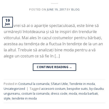
POSTED ON
JUNE 19, 2017
BY
BLOG
19
Jun
Dacă vrei să ai o apariție spectaculoasă, este bine să
urmărești întotdeauna și să te inspiri din trendurile
viitorului. Mai ales în cazul costumelor pentru bărbați,
acestea au tendința de a fluctua în tendințe de la un an
la altul. Trebuie să analizați bine moda pentru a vă
alege un costum ce să fie în […]
CONTINUE READING
→
Posted in
Costumul la comanda
,
Sfaturi Utile
,
Tendinte in moda
,
Uncategorized
|
Tagged
accesorii costum
,
bespoke suits
,
by claudiu
ungureanu
,
costum la comanda
,
dress code
,
moda
,
moda barbati
,
style
,
tendinte in moda