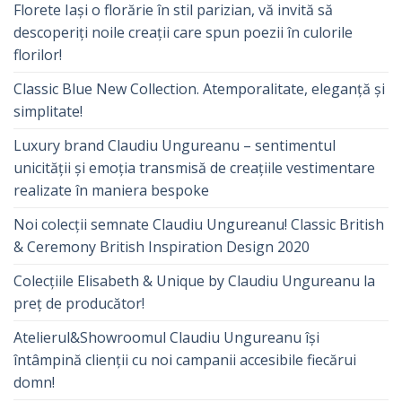
Florete Iași o florărie în stil parizian, vă invită să
descoperiți noile creații care spun poezii în culorile
florilor!
Classic Blue New Collection. Atemporalitate, eleganță și
simplitate!
Luxury brand Claudiu Ungureanu – sentimentul
unicității și emoția transmisă de creațiile vestimentare
realizate în maniera bespoke
Noi colecții semnate Claudiu Ungureanu! Classic British
& Ceremony British Inspiration Design 2020
Colecțiile Elisabeth & Unique by Claudiu Ungureanu la
preț de producător!
Atelierul&Showroomul Claudiu Ungureanu își
întâmpină clienții cu noi campanii accesibile fiecărui
domn!