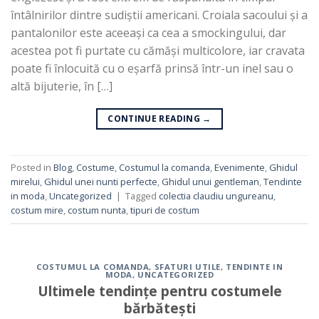
întâlnirilor dintre sudiștii americani. Croiala sacoului și a
pantalonilor este aceeași ca cea a smockingului, dar
acestea pot fi purtate cu cămăși multicolore, iar cravata
poate fi înlocuită cu o eșarfă prinsă într-un inel sau o
altă bijuterie, în […]
CONTINUE READING
→
Posted in
Blog
,
Costume
,
Costumul la comanda
,
Evenimente
,
Ghidul
mirelui
,
Ghidul unei nunti perfecte
,
Ghidul unui gentleman
,
Tendinte
in moda
,
Uncategorized
|
Tagged
colectia claudiu ungureanu
,
costum mire
,
costum nunta
,
tipuri de costum
COSTUMUL LA COMANDA
,
SFATURI UTILE
,
TENDINTE IN
MODA
,
UNCATEGORIZED
Ultimele tendințe pentru costumele
bărbătești