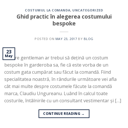
COSTUMUL LA COMANDA
,
UNCATEGORIZED
Ghid practic în alegerea costumului
bespoke
POSTED ON
MAY 23, 2017
BY
BLOG
23
May
Fiecare gentleman ar trebui să dețină un costum
bespoke în garderoba sa, fie că este vorba de un
costum gata cumpărat sau făcut la comandă. Fiind
specialitatea noastră, în rândurile următoare vei afla
cât mai multe despre costumele făcute la comandă
marca, Claudiu Ungureanu. Luând în calcul toate
costurile, întâlnirile cu un consultant vestimentar și […]
CONTINUE READING
→