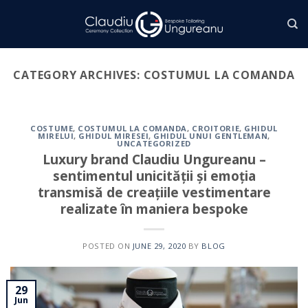
Skip
to
content
CATEGORY ARCHIVES:
COSTUMUL LA COMANDA
COSTUME
,
COSTUMUL LA COMANDA
,
CROITORIE
,
GHIDUL
MIRELUI
,
GHIDUL MIRESEI
,
GHIDUL UNUI GENTLEMAN
,
UNCATEGORIZED
Luxury brand Claudiu Ungureanu –
sentimentul unicității și emoția
transmisă de creațiile vestimentare
realizate în maniera bespoke
POSTED ON
JUNE 29, 2020
BY
BLOG
29
Jun