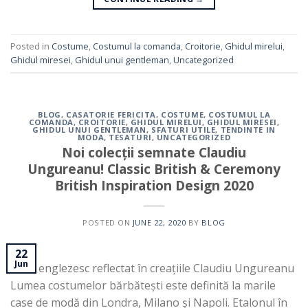
Posted in
Costume
,
Costumul la comanda
,
Croitorie
,
Ghidul mirelui
,
Ghidul miresei
,
Ghidul unui gentleman
,
Uncategorized
BLOG
,
CASATORIE FERICITA
,
COSTUME
,
COSTUMUL LA
COMANDA
,
CROITORIE
,
GHIDUL MIRELUI
,
GHIDUL MIRESEI
,
GHIDUL UNUI GENTLEMAN
,
SFATURI UTILE
,
TENDINTE IN
MODA
,
TESATURI
,
UNCATEGORIZED
Noi colecții semnate Claudiu
Ungureanu! Classic British & Ceremony
British Inspiration Design 2020
POSTED ON
JUNE 22, 2020
BY
BLOG
22
Jun
Stilul englezesc reflectat în creațiile Claudiu Ungureanu
Lumea costumelor bărbătești este definită la marile
case de modă din Londra, Milano și Napoli. Etalonul în