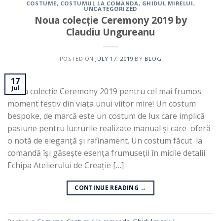
COSTUME
,
COSTUMUL LA COMANDA
,
GHIDUL MIRELUI
,
UNCATEGORIZED
Noua colecție Ceremony 2019 by
Claudiu Ungureanu
POSTED ON
JULY 17, 2019
BY
BLOG
17
Jul
Noua colecție Ceremony 2019 pentru cel mai frumos
moment festiv din viața unui viitor mire! Un costum
bespoke, de marcă este un costum de lux care implică
pasiune pentru lucrurile realizate manual și care oferă
o notă de eleganță și rafinament. Un costum făcut la
comandă își găsește esența frumuseții în micile detalii
Echipa Atelierului de Creație […]
CONTINUE READING
→