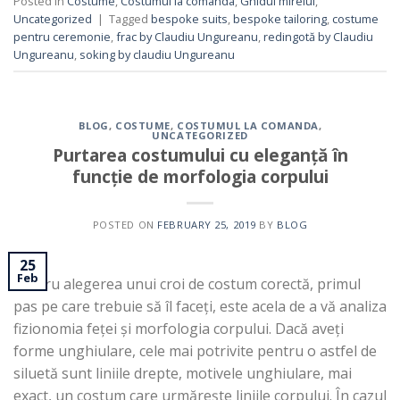
Posted in
Costume
,
Costumul la comanda
,
Ghidul mirelui
,
Uncategorized
|
Tagged
bespoke suits
,
bespoke tailoring
,
costume
pentru ceremonie
,
frac by Claudiu Ungureanu
,
redingotă by Claudiu
Ungureanu
,
soking by claudiu Ungureanu
BLOG
,
COSTUME
,
COSTUMUL LA COMANDA
,
UNCATEGORIZED
Purtarea costumului cu eleganță în
funcție de morfologia corpului
POSTED ON
FEBRUARY 25, 2019
BY
BLOG
25
Feb
Pentru alegerea unui croi de costum corectă, primul
pas pe care trebuie să îl faceți, este acela de a vă analiza
fizionomia feței și morfologia corpului. Dacă aveți
forme unghiulare, cele mai potrivite pentru o astfel de
siluetă sunt liniile drepte, motivele unghiulare, mai
exact, un costum care urmărește liniile corpului. În cazul