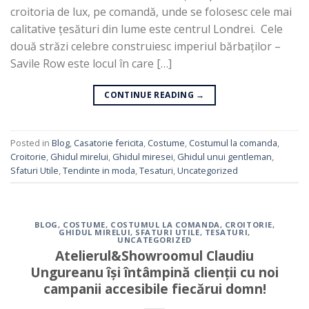
croitoria de lux, pe comandă, unde se folosesc cele mai
calitative țesături din lume este centrul Londrei. Cele
două străzi celebre construiesc imperiul bărbaților –
Savile Row este locul în care […]
CONTINUE READING
→
Posted in
Blog
,
Casatorie fericita
,
Costume
,
Costumul la comanda
,
Croitorie
,
Ghidul mirelui
,
Ghidul miresei
,
Ghidul unui gentleman
,
Sfaturi Utile
,
Tendinte in moda
,
Tesaturi
,
Uncategorized
BLOG
,
COSTUME
,
COSTUMUL LA COMANDA
,
CROITORIE
,
GHIDUL MIRELUI
,
SFATURI UTILE
,
TESATURI
,
UNCATEGORIZED
Atelierul&Showroomul Claudiu
Ungureanu își întâmpină clienții cu noi
campanii accesibile fiecărui domn!