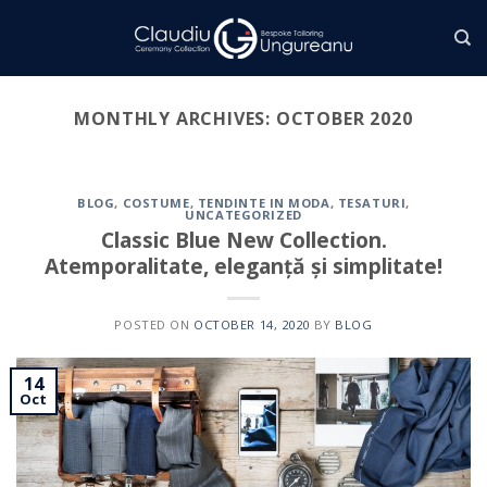
Skip
to
content
MONTHLY ARCHIVES:
OCTOBER 2020
BLOG
,
COSTUME
,
TENDINTE IN MODA
,
TESATURI
,
UNCATEGORIZED
Classic Blue New Collection.
Atemporalitate, eleganță și simplitate!
POSTED ON
OCTOBER 14, 2020
BY
BLOG
14
Oct