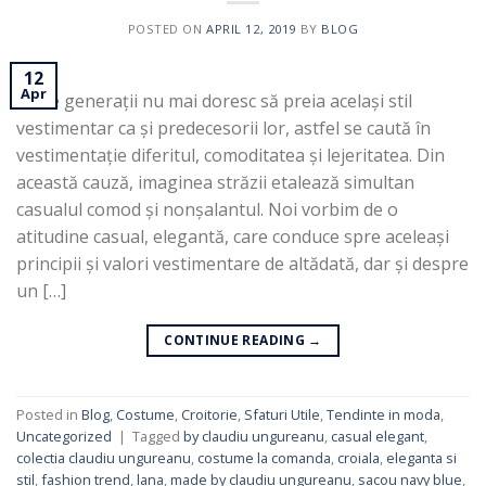
POSTED ON
APRIL 12, 2019
BY
BLOG
12
Apr
Noile generații nu mai doresc să preia același stil
vestimentar ca și predecesorii lor, astfel se caută în
vestimentație diferitul, comoditatea și lejeritatea. Din
această cauză, imaginea străzii etalează simultan
casualul comod și nonșalantul. Noi vorbim de o
atitudine casual, elegantă, care conduce spre aceleași
principii și valori vestimentare de altădată, dar și despre
un […]
CONTINUE READING
→
Posted in
Blog
,
Costume
,
Croitorie
,
Sfaturi Utile
,
Tendinte in moda
,
Uncategorized
|
Tagged
by claudiu ungureanu
,
casual elegant
,
colectia claudiu ungureanu
,
costume la comanda
,
croiala
,
eleganta si
stil
,
fashion trend
,
lana
,
made by claudiu ungureanu
,
sacou navy blue
,