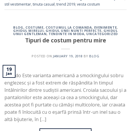
stil vestimentar
,
tinuta casual
,
trend 2019
,
vesta costum
BLOG
,
COSTUME
,
COSTUMUL LA COMANDA
,
EVENIMENTE
,
GHIDUL MIRELUI
,
GHIDUL UNEI NUNTI PERFECTE
,
GHIDUL
UNUI GENTLEMAN
,
TENDINTE IN MODA
,
UNCATEGORIZED
Tipuri de costum pentru mire
POSTED ON
JANUARY 19, 2018
BY
BLOG
19
Jan
Tuxedo Este varianta americană a smockingului sobru
englezesc și a fost extrem de răspândita în timpul
întâlnirilor dintre sudiștii americani. Croiala sacoului și a
pantalonilor este aceeași ca cea a smockingului, dar
acestea pot fi purtate cu cămăși multicolore, iar cravata
poate fi înlocuită cu o eșarfă prinsă într-un inel sau o
altă bijuterie, în […]