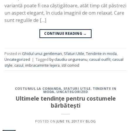
variantă poate fi cea câștigătoare, atât timp cât păstrezi
un aspect elegant, în ciuda imaginii de om relaxat. Care
sunt regulile de […]
CONTINUE READING
→
Posted in
Ghidul unui gentleman
,
Sfaturi Utile
,
Tendinte in moda
,
Uncategorized
|
Tagged
by claudiu ungureanu
,
casual outfit
,
casual
style
,
casul
,
imbracaminte lejera
,
stil comod
COSTUMUL LA COMANDA
,
SFATURI UTILE
,
TENDINTE IN
MODA
,
UNCATEGORIZED
Ultimele tendințe pentru costumele
bărbătești
POSTED ON
JUNE 19, 2017
BY
BLOG