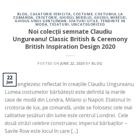
BLOG
,
CASATORIE FERICITA
,
COSTUME
,
COSTUMUL LA
COMANDA
,
CROITORIE
,
GHIDUL MIRELUI
,
GHIDUL MIRESEI
,
GHIDUL UNUI GENTLEMAN
,
SFATURI UTILE
,
TENDINTE IN
MODA
,
TESATURI
,
UNCATEGORIZED
Noi colecții semnate Claudiu
Ungureanu! Classic British & Ceremony
British Inspiration Design 2020
POSTED ON
JUNE 22, 2020
BY
BLOG
22
Jun
Stilul englezesc reflectat în creațiile Claudiu Ungureanu
Lumea costumelor bărbătești este definită la marile
case de modă din Londra, Milano și Napoli. Etalonul în
croitoria de lux, pe comandă, unde se folosesc cele mai
calitative țesături din lume este centrul Londrei. Cele
două străzi celebre construiesc imperiul bărbaților –
Savile Row este locul în care […]