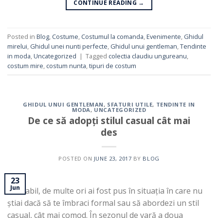
CONTINUE READING
→
Posted in
Blog
,
Costume
,
Costumul la comanda
,
Evenimente
,
Ghidul
mirelui
,
Ghidul unei nunti perfecte
,
Ghidul unui gentleman
,
Tendinte
in moda
,
Uncategorized
|
Tagged
colectia claudiu ungureanu
,
costum mire
,
costum nunta
,
tipuri de costum
GHIDUL UNUI GENTLEMAN
,
SFATURI UTILE
,
TENDINTE IN
MODA
,
UNCATEGORIZED
De ce să adopți stilul casual cât mai
des
POSTED ON
JUNE 23, 2017
BY
BLOG
23
Jun
Probabil, de multe ori ai fost pus în situația în care nu
știai dacă să te îmbraci formal sau să abordezi un stil
casual, cât mai comod. În sezonul de vară a doua