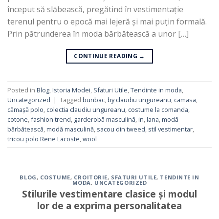
început să slăbească, pregătind în vestimentație
terenul pentru o epocă mai lejeră și mai puțin formală.
Prin pătrunderea în moda bărbătească a unor […]
CONTINUE READING
→
Posted in
Blog
,
Istoria Modei
,
Sfaturi Utile
,
Tendinte in moda
,
Uncategorized
|
Tagged
bunbac
,
by claudiu ungureanu
,
camasa
,
cămașă polo
,
colectia claudiu ungureanu
,
costume la comanda
,
cotone
,
fashion trend
,
garderobă masculină
,
in
,
lana
,
modă
bărbătească
,
modă masculină
,
sacou din tweed
,
stil vestimentar
,
tricou polo Rene Lacoste
,
wool
BLOG
,
COSTUME
,
CROITORIE
,
SFATURI UTILE
,
TENDINTE IN
MODA
,
UNCATEGORIZED
Stilurile vestimentare clasice și modul
lor de a exprima personalitatea