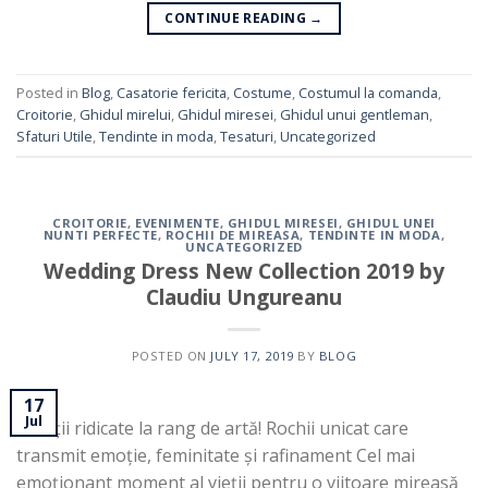
CONTINUE READING
→
Posted in
Blog
,
Casatorie fericita
,
Costume
,
Costumul la comanda
,
Croitorie
,
Ghidul mirelui
,
Ghidul miresei
,
Ghidul unui gentleman
,
Sfaturi Utile
,
Tendinte in moda
,
Tesaturi
,
Uncategorized
CROITORIE
,
EVENIMENTE
,
GHIDUL MIRESEI
,
GHIDUL UNEI
NUNTI PERFECTE
,
ROCHII DE MIREASA
,
TENDINTE IN MODA
,
UNCATEGORIZED
Wedding Dress New Collection 2019 by
Claudiu Ungureanu
POSTED ON
JULY 17, 2019
BY
BLOG
17
Jul
Creații ridicate la rang de artă! Rochii unicat care
transmit emoție, feminitate și rafinament Cel mai
emoționant moment al vieții pentru o viitoare mireasă