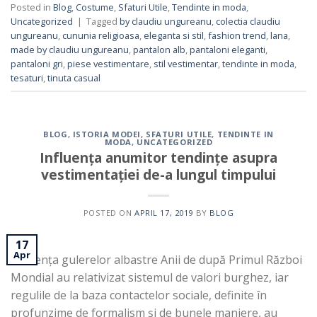
Posted in
Blog
,
Costume
,
Sfaturi Utile
,
Tendinte in moda
,
Uncategorized
|
Tagged
by claudiu ungureanu
,
colectia claudiu
ungureanu
,
cununia religioasa
,
eleganta si stil
,
fashion trend
,
lana
,
made by claudiu ungureanu
,
pantalon alb
,
pantaloni eleganti
,
pantaloni gri
,
piese vestimentare
,
stil vestimentar
,
tendinte in moda
,
tesaturi
,
tinuta casual
BLOG
,
ISTORIA MODEI
,
SFATURI UTILE
,
TENDINTE IN
MODA
,
UNCATEGORIZED
Influența anumitor tendințe asupra
vestimentației de-a lungul timpului
POSTED ON
APRIL 17, 2019
BY
BLOG
17
Apr
Influența gulerelor albastre Anii de după Primul Război
Mondial au relativizat sistemul de valori burghez, iar
regulile de la baza contactelor sociale, definite în
profunzime de formalism și de bunele maniere, au