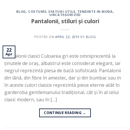
BLOG
,
COSTUME
,
SFATURI UTILE
,
TENDINTE IN MODA
,
UNCATEGORIZED
Pantalonii, stiluri și culori
POSTED ON
APRIL 22, 2019
BY
BLOG
22
Apr
Pantalonii clasici Culoarea gri este omniprezentă la
ținutele de oraș, albastrul este considerat elegant, iar
negrul reprezintă piesa de bază sofisticată. Pantalonii
din lână, din fibre în amestec, dar și din bumbac sau in
în aceste culori clasice reprezintă piese eterne atât în
garderoba gentlemanului tradițional, cât și în al celui
clasic modern, sau în […]
CONTINUE READING
→