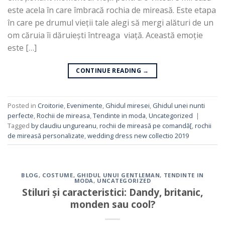
este acela în care îmbracă rochia de mireasă. Este etapa
în care pe drumul vieții tale alegi să mergi alături de un
om căruia îi dăruiești întreaga viață. Această emoție
este […]
CONTINUE READING
→
Posted in
Croitorie
,
Evenimente
,
Ghidul miresei
,
Ghidul unei nunti
perfecte
,
Rochii de mireasa
,
Tendinte in moda
,
Uncategorized
|
Tagged
by claudiu ungureanu
,
rochii de mireasă pe comandă[
,
rochii
de mireasă personalizate
,
wedding dress new collectio 2019
BLOG
,
COSTUME
,
GHIDUL UNUI GENTLEMAN
,
TENDINTE IN
MODA
,
UNCATEGORIZED
Stiluri și caracteristici: Dandy, britanic,
monden sau cool?