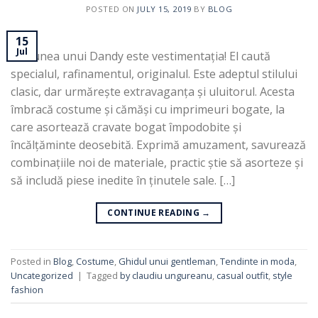
POSTED ON
JULY 15, 2019
BY
BLOG
15
Jul
Pasiunea unui Dandy este vestimentația! El caută
specialul, rafinamentul, originalul. Este adeptul stilului
clasic, dar urmărește extravaganța și uluitorul. Acesta
îmbracă costume și cămăși cu imprimeuri bogate, la
care asortează cravate bogat împodobite și
încălțăminte deosebită. Exprimă amuzament, savurează
combinațiile noi de materiale, practic știe să asorteze și
să includă piese inedite în ținutele sale. […]
CONTINUE READING
→
Posted in
Blog
,
Costume
,
Ghidul unui gentleman
,
Tendinte in moda
,
Uncategorized
|
Tagged
by claudiu ungureanu
,
casual outfit
,
style
fashion