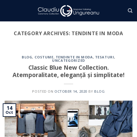
Skip
to
content
CATEGORY ARCHIVES:
TENDINTE IN MODA
BLOG
,
COSTUME
,
TENDINTE IN MODA
,
TESATURI
,
UNCATEGORIZED
Classic Blue New Collection.
Atemporalitate, eleganță și simplitate!
POSTED ON
OCTOBER 14, 2020
BY
BLOG
14
Oct