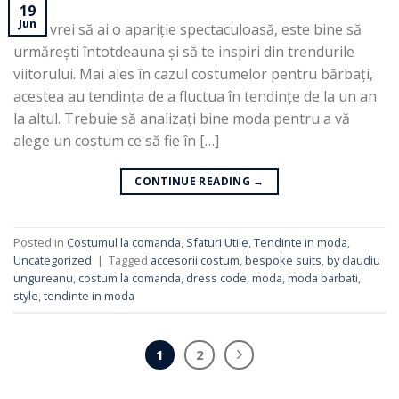
19
Jun
Dacă vrei să ai o apariție spectaculoasă, este bine să
urmărești întotdeauna și să te inspiri din trendurile
viitorului. Mai ales în cazul costumelor pentru bărbați,
acestea au tendința de a fluctua în tendințe de la un an
la altul. Trebuie să analizați bine moda pentru a vă
alege un costum ce să fie în […]
CONTINUE READING
→
Posted in
Costumul la comanda
,
Sfaturi Utile
,
Tendinte in moda
,
Uncategorized
|
Tagged
accesorii costum
,
bespoke suits
,
by claudiu
ungureanu
,
costum la comanda
,
dress code
,
moda
,
moda barbati
,
style
,
tendinte in moda
1
2