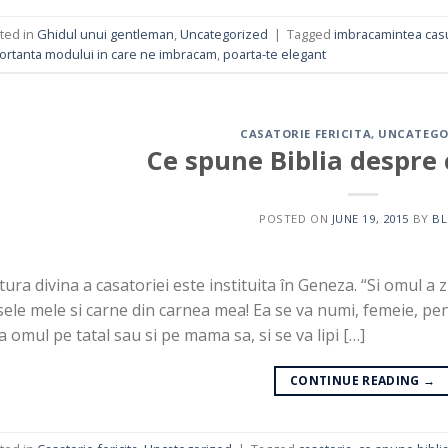
ted in
Ghidul unui gentleman
,
Uncategorized
|
Tagged
imbracamintea cas
ortanta modului in care ne imbracam
,
poarta-te elegant
CASATORIE FERICITA
,
UNCATEGO
Ce spune Biblia despre 
POSTED ON
JUNE 19, 2015
BY
B
ura divina a casatoriei este instituita în Geneza. “Si omul a zi
ele mele si carne din carnea mea! Ea se va numi, femeie, pen
a omul pe tatal sau si pe mama sa, si se va lipi […]
CONTINUE READING
→