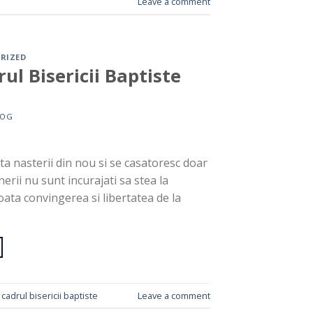
Leave a comment
RIZED
rul Bisericii Baptiste
LOG
ta nasterii din nou si se casatoresc doar
rii nu sunt incurajati sa stea la
toata convingerea si libertatea de la
 cadrul bisericii baptiste
Leave a comment