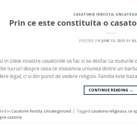
CASATORIE FERICITA
,
UNCATEGO
Prin ce este constituita o casator
POSTED ON
JUNE 15, 2015
BY
B
i in zilele noastre casatoriile se fac si se desfac ca nodurile
te lucruri despre ceea ce inseamna uniunea dintre un barbat
ere legal, ci si din punct de vedere religios. Familia este baza
CONTINUE READING
→
ted in
Casatorie fericita
,
Uncategorized
|
Tagged
casatoria religioasa
,
ce s
pre castorie