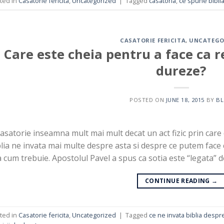
ted in
Casatorie fericita
,
Uncategorized
|
Tagged
casatoria
,
ce spune bibli
CASATORIE FERICITA
,
UNCATEGO
Care este cheia pentru a face ca r
dureze?
POSTED ON
JUNE 18, 2015
BY
B
asatorie inseamna mult mai mult decat un act fizic prin care
lia ne invata mai multe despre asta si despre ce putem face c
 cum trebuie. Apostolul Pavel a spus ca sotia este “legata” de
CONTINUE READING
→
ted in
Casatorie fericita
,
Uncategorized
|
Tagged
ce ne invata biblia despr