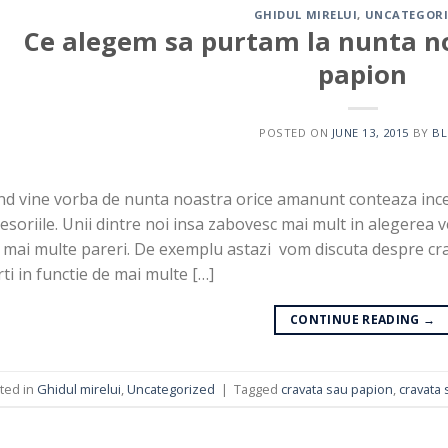
GHIDUL MIRELUI
,
UNCATEGORI
Ce alegem sa purtam la nunta n
papion
POSTED ON
JUNE 13, 2015
BY
B
nd vine vorba de nunta noastra orice amanunt conteaza ince
esoriile. Unii dintre noi insa zabovesc mai mult in alegerea ve
 mai multe pareri. De exemplu astazi vom discuta despre crav
ti in functie de mai multe […]
CONTINUE READING
→
ted in
Ghidul mirelui
,
Uncategorized
|
Tagged
cravata sau papion
,
cravata 