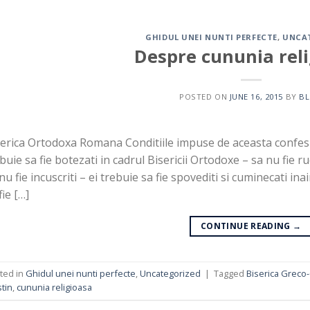
GHIDUL UNEI NUNTI PERFECTE
,
UNCA
Despre cununia rel
POSTED ON
JUNE 16, 2015
BY
B
erica Ortodoxa Romana Conditiile impuse de aceasta confesiun
buie sa fie botezati in cadrul Bisericii Ortodoxe – sa nu fie 
nu fie incuscriti – ei trebuie sa fie spovediti si cuminecati in
fie […]
CONTINUE READING
→
ted in
Ghidul unei nunti perfecte
,
Uncategorized
|
Tagged
Biserica Greco-
tin
,
cununia religioasa