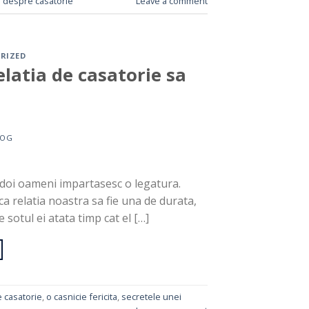
a despre casatorie
Leave a comment
RIZED
elatia de casatorie sa
LOG
 doi oameni impartasesc o legatura.
a relatia noastra sa fie una de durata,
 sotul ei atata timp cat el […]
e casatorie
,
o casnicie fericita
,
secretele unei