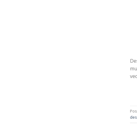
Des
mul
ved
Pos
des