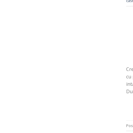
casn
Cre
cu 
int
Du
Pos