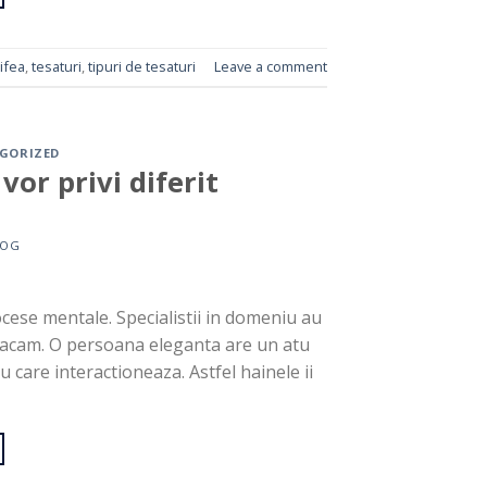
ifea
,
tesaturi
,
tipuri de tesaturi
Leave a comment
GORIZED
or privi diferit
LOG
ese mentale. Specialistii in domeniu au
racam. O persoana eleganta are un atu
 care interactioneaza. Astfel hainele ii