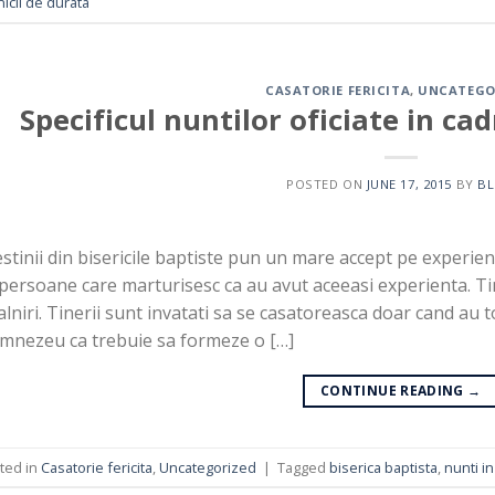
icii de durata
CASATORIE FERICITA
,
UNCATEGO
Specificul nuntilor oficiate in cad
POSTED ON
JUNE 17, 2015
BY
B
stinii din bisericile baptiste pun un mare accept pe experien
persoane care marturisesc ca au avut aceeasi experienta. Tine
alniri. Tinerii sunt invatati sa se casatoreasca doar cand au 
mnezeu ca trebuie sa formeze o […]
CONTINUE READING
→
ted in
Casatorie fericita
,
Uncategorized
|
Tagged
biserica baptista
,
nunti in