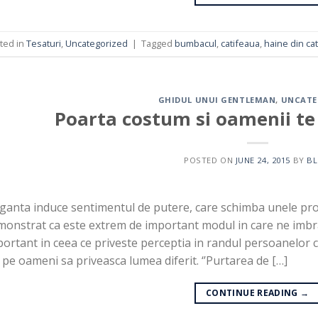
ted in
Tesaturi
,
Uncategorized
|
Tagged
bumbacul
,
catifeaua
,
haine din cat
GHIDUL UNUI GENTLEMAN
,
UNCATE
Poarta costum si oamenii te v
POSTED ON
JUNE 24, 2015
BY
B
ganta induce sentimentul de putere, care schimba unele proc
monstrat ca este extrem de important modul in care ne imb
ortant in ceea ce priveste perceptia in randul persoanelor cu
 pe oameni sa priveasca lumea diferit. ‘’Purtarea de […]
CONTINUE READING
→