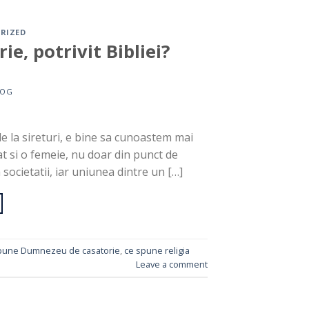
RIZED
ie, potrivit Bibliei?
LOG
 de la sireturi, e bine sa cunoastem mai
 si o femeie, nu doar din punct de
 societatii, iar uniunea dintre un […]
pune Dumnezeu de casatorie
,
ce spune religia
Leave a comment