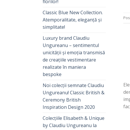
florilor!
Classic Blue New Collection.
Pos
Atemporalitate, eleganță și
simplitate!
Luxury brand Claudiu
Ungureanu – sentimentul
unicității și emoția transmisă
de creațiile vestimentare
realizate în maniera
bespoke
Ele
Noi colecții semnate Claudiu
de
Ungureanu! Classic British &
imp
Ceremony British
fac
Inspiration Design 2020
Colecțiile Elisabeth & Unique
by Claudiu Ungureanu la