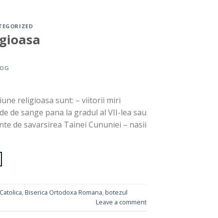
TEGORIZED
igioasa
LOG
e religioasa sunt: – viitorii miri
rude de sange pana la gradul al VII-lea sau
ainte de savarsirea Tainei Cununiei – nasii
Catolica
,
Biserica Ortodoxa Romana
,
botezul
Leave a comment