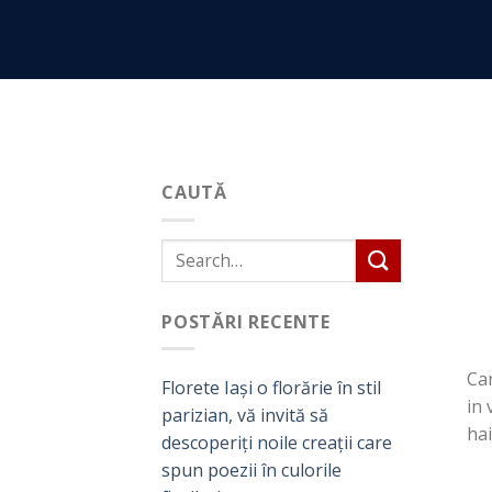
Skip
to
content
CAUTĂ
POSTĂRI RECENTE
Can
Florete Iași o florărie în stil
in 
parizian, vă invită să
hai
descoperiți noile creații care
spun poezii în culorile