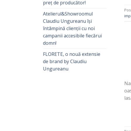
preț de producător!
Pos
Atelierul&Showroomul
imp
Claudiu Ungureanu își
întâmpină clienții cu noi
campanii accesibile fiecărui
domn!
FLORETE, o nouă extensie
de brand by Claudiu
Ungureanu
Nat
oas
las