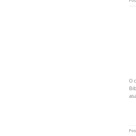
Pos
O c
Bib
asa
Pos