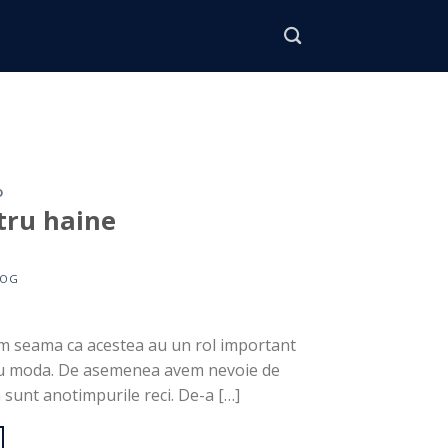
D
tru haine
LOG
am seama ca acestea au un rol important
s cu moda. De asemenea avem nevoie de
 sunt anotimpurile reci. De-a […]