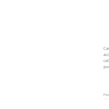
Ca
acc
cat
por
Pos