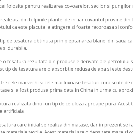
cei folosita pentru realizarea covoarelor, sacilor si pungilor 
ealizata din tulpinile plantei de in, iar cuvantul provine din l
tului ca este placuta la atingere si foarte racoroasa si confo
tip de tesatura obtinuta prin pieptanarea blanei din saua ca
 si durabila.
 o tesatura rezultata din produsele derivate ale petrolului s
st tip de tesatura are o absorbtie redusa de apa si este destu
tre cele mai vechi și cele mai luxoase tesaturi cunoscute de 
atase si a fost produsa prima data in China in urma cu aproxi
tura realizata dintr-un tip de celuloza aproape pura. Acest t
artificiala.
esatura care initial se realiza din matase, dar in prezent se f
te materiale textile. Acest material are o densitate mare si c