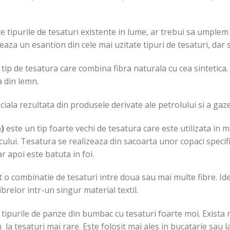
 tipurile de tesaturi existente in lume, ar trebui sa umple
aza un esantion din cele mai uzitate tipuri de tesaturi, dar 
tip de tesatura care combina fibra naturala cu cea sintetica.
a din lemn.
iciala rezultata din produsele derivate ale petrolului si a gaz
a)
este un tip foarte vechi de tesatura care este utilizata in m
ficului. Tesatura se realizeaza din sacoarta unor copaci specifi
r apoi este batuta in foi.
 o combinatie de tesaturi intre doua sau mai multe fibre. Id
fibrelor intr-un singur material textil.
tipurile de panze din bumbac cu tesaturi foarte moi. Exista
n la tesaturi mai rare. Este folosit mai ales in bucatarie sau 