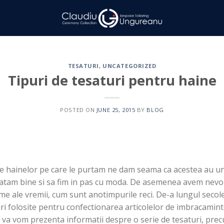
TESATURI
,
UNCATEGORIZED
Tipuri de tesaturi pentru haine
POSTED ON
JUNE 25, 2015
BY
BLOG
le hainelor pe care le purtam ne dam seama ca acestea au un 
ratam bine si sa fim in pas cu moda. De asemenea avem nevoi
eme ale vremii, cum sunt anotimpurile reci. De-a lungul secole
ri folosite pentru confectionarea articolelor de imbracamin
va vom prezenta informatii despre o serie de tesaturi, precum