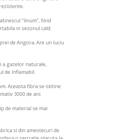
rezistente.
atinescul “linum”, fiind
rtabila in sezonul cald.
prei de Angora. Are un luciu
i a gazelor naturale,
l de inflamabil.
om. Aceasta fibra se obtine
mativ 3000 de ani.
ip de material se mai
abrica si din amestecuri de
onfera o senzatie placuta la