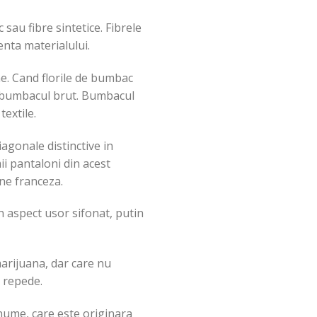
sau fibre sintetice. Fibrele
enta materialului.
me. Cand florile de bumbac
te bumbacul brut. Bumbacul
textile.
iagonale distinctive in
mii pantaloni din acest
gine franceza.
n aspect usor sifonat, putin
marijuana, dar care nu
e repede.
 nume, care este originara