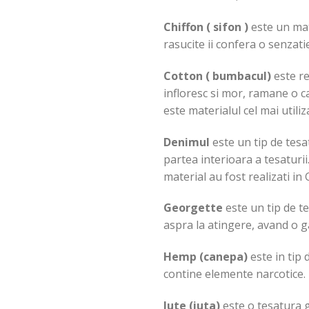
Chiffon ( sifon )
este un mate
rasucite ii confera o senzat
Cotton ( bumbacul)
este re
infloresc si mor, ramane o c
este materialul cel mai utiliz
Denimul
este un tip de tesa
partea interioara a tesaturii
material au fost realizati in G
Georgette
este un tip de t
aspra la atingere, avand o g
Hemp (canepa)
este in tip 
contine elemente narcotice. 
Jute (iuta)
este o tesatura g