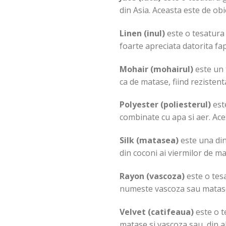
din Asia. Aceasta este de obi
Linen (inul)
este o tesatura r
foarte apreciata datorita fap
Mohair (mohairul)
este un 
ca de matase, fiind rezistenta
Polyester (poliesterul)
este
combinate cu apa si aer. Ace
Silk (matasea)
este una din
din coconi ai viermilor de m
Rayon (vascoza)
este o tesa
numeste vascoza sau matase 
Velvet (catifeaua)
este o t
matase si vascoza sau din al