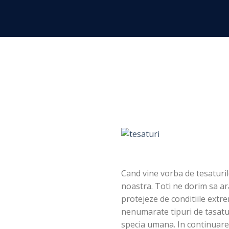
Skip
to
content
Cand vine vorba de tesaturi
noastra. Toti ne dorim sa a
protejeze de conditiile extr
nenumarate tipuri de tasatu
specia umana. In continuare 