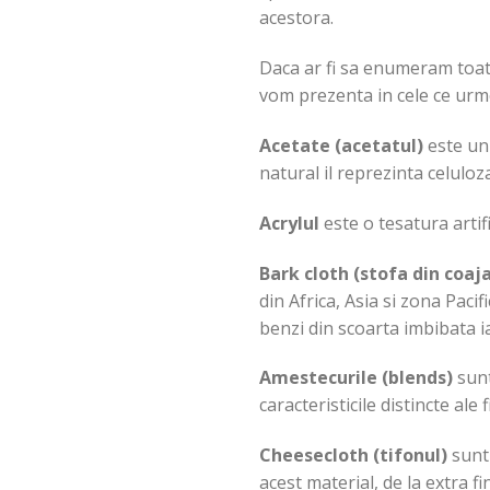
acestora.
Daca ar fi sa enumeram toate
vom prezenta in cele ce urme
Acetate (acetatul)
este un 
natural il reprezinta celuloz
Acrylul
este o tesatura artif
Bark cloth (stofa din coaj
din Africa, Asia si zona Paci
benzi din scoarta imbibata ia
Amestecurile (blends)
sunt
caracteristicile distincte ale 
Cheesecloth (tifonul)
sunt 
acest material, de la extra fi