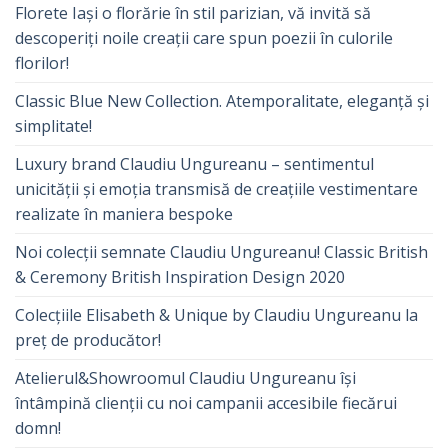
Florete Iași o florărie în stil parizian, vă invită să
descoperiți noile creații care spun poezii în culorile
florilor!
Classic Blue New Collection. Atemporalitate, eleganță și
simplitate!
Luxury brand Claudiu Ungureanu – sentimentul
unicității și emoția transmisă de creațiile vestimentare
realizate în maniera bespoke
Noi colecții semnate Claudiu Ungureanu! Classic British
& Ceremony British Inspiration Design 2020
Colecțiile Elisabeth & Unique by Claudiu Ungureanu la
preț de producător!
Atelierul&Showroomul Claudiu Ungureanu își
întâmpină clienții cu noi campanii accesibile fiecărui
domn!