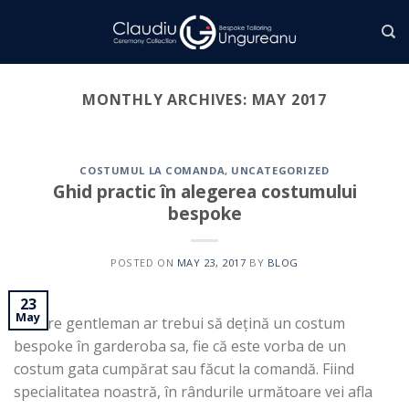
Skip
to
content
MONTHLY ARCHIVES:
MAY 2017
COSTUMUL LA COMANDA
,
UNCATEGORIZED
Ghid practic în alegerea costumului
bespoke
POSTED ON
MAY 23, 2017
BY
BLOG
23
May
Fiecare gentleman ar trebui să dețină un costum
bespoke în garderoba sa, fie că este vorba de un
costum gata cumpărat sau făcut la comandă. Fiind
specialitatea noastră, în rândurile următoare vei afla