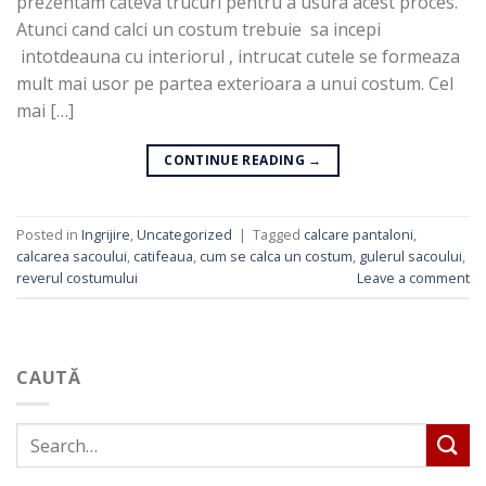
prezentam cateva trucuri pentru a usura acest proces.
Atunci cand calci un costum trebuie sa incepi
intotdeauna cu interiorul , intrucat cutele se formeaza
mult mai usor pe partea exterioara a unui costum. Cel
mai […]
CONTINUE READING
→
Posted in
Ingrijire
,
Uncategorized
|
Tagged
calcare pantaloni
,
calcarea sacoului
,
catifeaua
,
cum se calca un costum
,
gulerul sacoului
,
reverul costumului
Leave a comment
CAUTĂ