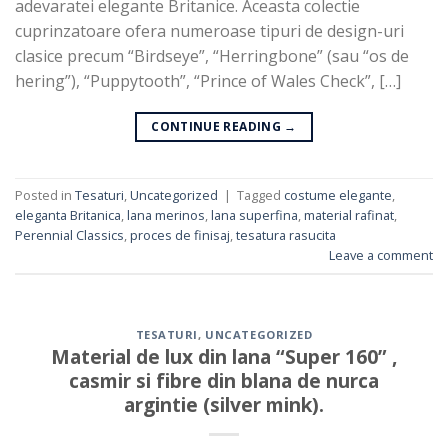
adevaratei elegante Britanice. Aceasta colectie
cuprinzatoare ofera numeroase tipuri de design-uri
clasice precum “Birdseye”, “Herringbone” (sau “os de
hering”), “Puppytooth”, “Prince of Wales Check”, […]
CONTINUE READING
→
Posted in
Tesaturi
,
Uncategorized
|
Tagged
costume elegante
,
eleganta Britanica
,
lana merinos
,
lana superfina
,
material rafinat
,
Perennial Classics
,
proces de finisaj
,
tesatura rasucita
Leave a comment
TESATURI
,
UNCATEGORIZED
Material de lux din lana “Super 160” ,
casmir si fibre din blana de nurca
argintie (silver mink).