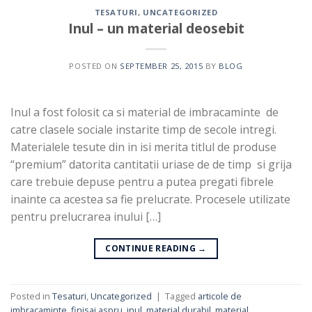
TESATURI
,
UNCATEGORIZED
Inul – un material deosebit
POSTED ON
SEPTEMBER 25, 2015
BY
BLOG
Inul a fost folosit ca si material de imbracaminte de
catre clasele sociale instarite timp de secole intregi.
Materialele tesute din in isi merita titlul de produse
“premium” datorita cantitatii uriase de de timp si grija
care trebuie depuse pentru a putea pregati fibrele
inainte ca acestea sa fie prelucrate. Procesele utilizate
pentru prelucrarea inului […]
CONTINUE READING
→
Posted in
Tesaturi
,
Uncategorized
|
Tagged
articole de
imbracaminte
,
finisaj aspru
,
inul
,
material durabil
,
material