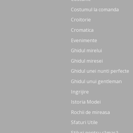
Costumul la comanda
Croitorie
Cromatica
Evenimente
Ghidul mirelui
Ghidul miresei
Ghidul unei nunti perfecte
Ghidul unui gentleman
Ingrijire
Istoria Modei
Rochii de mireasa
Sfaturi Utile
Stiluri pentru cămașă