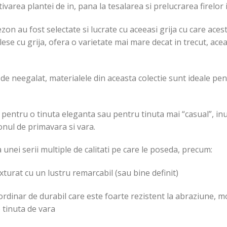
ivarea plantei de in, pana la tesalarea si prelucrarea firelor 
ezon au fost selectate si lucrate cu aceeasi grija cu care acest
lese cu grija, ofera o varietate mai mare decat in trecut, ace
 de neegalat, materialele din aceasta colectie sunt ideale pen
a pentru o tinuta eleganta sau pentru tinuta mai “casual”, inu
onul de primavara si vara.
unei serii multiple de calitati pe care le poseda, precum:
exturat cu un lustru remarcabil (sau bine definit)
ordinar de durabil care este foarte rezistent la abraziune, m
 tinuta de vara