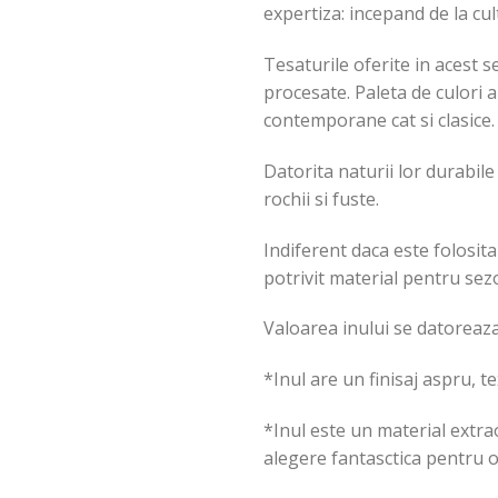
expertiza: incepand de la cult
Tesaturile oferite in acest s
procesate. Paleta de culori a
contemporane cat si clasice.
Datorita naturii lor durabile
rochii si fuste.
Indiferent daca este folosit
potrivit material pentru sez
Valoarea inului se datoreaza 
*Inul are un finisaj aspru, t
*Inul este un material extra
alegere fantasctica pentru o