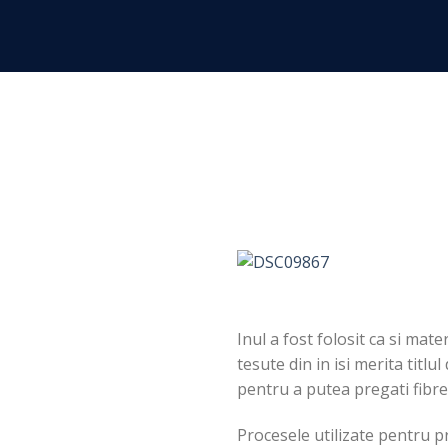
Skip
to
content
Inul a fost folosit ca si mat
tesute din in isi merita titl
pentru a putea pregati fibrel
Procesele utilizate pentru p