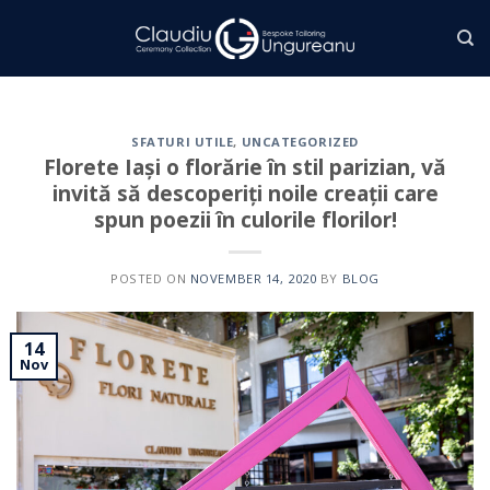
Skip
to
content
SFATURI UTILE
,
UNCATEGORIZED
Florete Iași o florărie în stil parizian, vă
invită să descoperiți noile creații care
spun poezii în culorile florilor!
POSTED ON
NOVEMBER 14, 2020
BY
BLOG
14
Nov