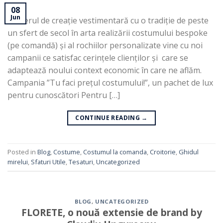
08
Jun
Atelierul de creație vestimentară cu o tradiție de peste
un sfert de secol în arta realizării costumului bespoke
(pe comandă) și al rochiilor personalizate vine cu noi
campanii ce satisfac cerințele clienților și care se
adaptează noului context economic în care ne aflăm.
Campania ”Tu faci prețul costumului!”, un pachet de lux
pentru cunoscători Pentru […]
CONTINUE READING
→
Posted in
Blog
,
Costume
,
Costumul la comanda
,
Croitorie
,
Ghidul
mirelui
,
Sfaturi Utile
,
Tesaturi
,
Uncategorized
BLOG
,
UNCATEGORIZED
FLORETE, o nouă extensie de brand by