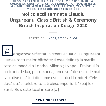
BLOG
,
CASATORIE FERICITA
,
COSTUME
,
COSTUMUL LA
COMANDA
,
CROITORIE
,
GHIDUL MIRELUI
,
GHIDUL MIRESEI
,
GHIDUL UNUI GENTLEMAN
,
SFATURI UTILE
,
TENDINTE IN
MODA
,
TESATURI
,
UNCATEGORIZED
Noi colecții semnate Claudiu
Ungureanu! Classic British & Ceremony
British Inspiration Design 2020
POSTED ON
JUNE 22, 2020
BY
BLOG
22
Jun
Stilul englezesc reflectat în creațiile Claudiu Ungureanu
Lumea costumelor bărbătești este definită la marile
case de modă din Londra, Milano și Napoli. Etalonul în
croitoria de lux, pe comandă, unde se folosesc cele mai
calitative țesături din lume este centrul Londrei. Cele
două străzi celebre construiesc imperiul bărbaților –
Savile Row este locul în care […]
CONTINUE READING
→