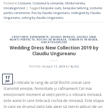
Posted in
Costume
,
Costumul la comanda
,
Ghidul mirelui
,
Uncategorized
|
Tagged
bespoke suits
,
bespoke tailoring
,
costume
pentru ceremonie
,
frac by Claudiu Ungureanu
,
redingotă by Claudiu
Ungureanu
,
soking by claudiu Ungureanu
CROITORIE
,
EVENIMENTE
,
GHIDUL MIRESEI
,
GHIDUL UNEI
NUNTI PERFECTE
,
ROCHII DE MIREASA
,
TENDINTE IN MODA
,
UNCATEGORIZED
Wedding Dress New Collection 2019 by
Claudiu Ungureanu
POSTED ON
JULY 17, 2019
BY
BLOG
17
Jul
Creații ridicate la rang de artă! Rochii unicat care
transmit emoție, feminitate și rafinament Cel mai
emoționant moment al vieții pentru o viitoare mireasă
este acela în care îmbracă rochia de mireasă. Este etapa
în care pe drumul vieții tale alegi să mergi alături de un