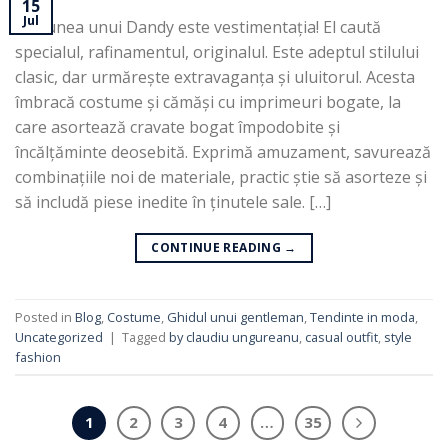
15
Jul
Pasiunea unui Dandy este vestimentația! El caută
specialul, rafinamentul, originalul. Este adeptul stilului
clasic, dar urmărește extravaganța și uluitorul. Acesta
îmbracă costume și cămăși cu imprimeuri bogate, la
care asortează cravate bogat împodobite și
încălțăminte deosebită. Exprimă amuzament, savurează
combinațiile noi de materiale, practic știe să asorteze și
să includă piese inedite în ținutele sale. […]
CONTINUE READING
→
Posted in
Blog
,
Costume
,
Ghidul unui gentleman
,
Tendinte in moda
,
Uncategorized
|
Tagged
by claudiu ungureanu
,
casual outfit
,
style
fashion
1
2
3
4
…
35