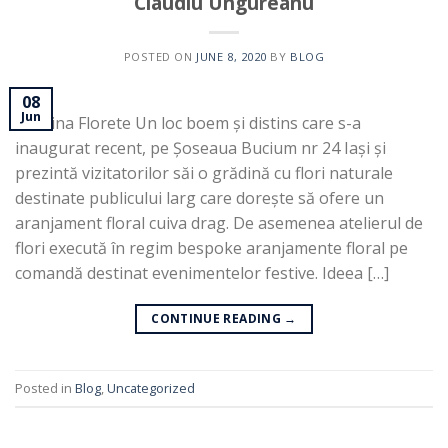
Claudiu Ungureanu
POSTED ON
JUNE 8, 2020
BY
BLOG
08
Jun
Grădina Florete Un loc boem și distins care s-a
inaugurat recent, pe Șoseaua Bucium nr 24 Iași și
prezintă vizitatorilor săi o grădină cu flori naturale
destinate publicului larg care dorește să ofere un
aranjament floral cuiva drag. De asemenea atelierul de
flori execută în regim bespoke aranjamente floral pe
comandă destinat evenimentelor festive. Ideea […]
CONTINUE READING
→
Posted in
Blog
,
Uncategorized