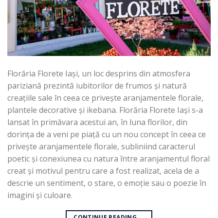
Florăria Florete Iași, un loc desprins din atmosfera
pariziană prezintă iubitorilor de frumos și natură
creațiile sale în ceea ce privește aranjamentele florale,
plantele decorative și ikebana. Florăria Florete Iași s-a
lansat în primăvara acestui an, în luna florilor, din
dorința de a veni pe piață cu un nou concept în ceea ce
privește aranjamentele florale, subliniind caracterul
poetic și conexiunea cu natura între aranjamentul floral
creat și motivul pentru care a fost realizat, acela de a
descrie un sentiment, o stare, o emoție sau o poezie în
imagini și culoare.
CONTINUE READING
→