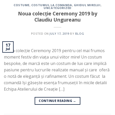
COSTUME
,
COSTUMUL LA COMANDA
,
GHIDUL MIRELUI
,
UNCATEGORIZED
Noua colecție Ceremony 2019 by
Claudiu Ungureanu
POSTED ON
JULY 17, 2019
BY
BLOG
17
Jul
Noua colecție Ceremony 2019 pentru cel mai frumos
moment festiv din viața unui viitor mire! Un costum
bespoke, de marcă este un costum de lux care implică
pasiune pentru lucrurile realizate manual și care oferă
o notă de eleganță și rafinament. Un costum făcut la
comandă își găsește esența frumuseții în micile detalii
Echipa Atelierului de Creație […]
CONTINUE READING
→