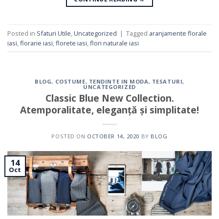
Posted in
Sfaturi Utile
,
Uncategorized
|
Tagged
aranjamente florale
iasi
,
florarie iasi
,
florete iasi
,
flori naturale iasi
BLOG
,
COSTUME
,
TENDINTE IN MODA
,
TESATURI
,
UNCATEGORIZED
Classic Blue New Collection.
Atemporalitate, eleganță și simplitate!
POSTED ON
OCTOBER 14, 2020
BY
BLOG
14
Oct