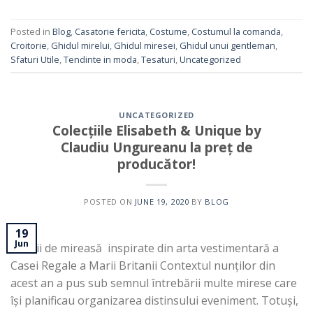
Posted in
Blog
,
Casatorie fericita
,
Costume
,
Costumul la comanda
,
Croitorie
,
Ghidul mirelui
,
Ghidul miresei
,
Ghidul unui gentleman
,
Sfaturi Utile
,
Tendinte in moda
,
Tesaturi
,
Uncategorized
UNCATEGORIZED
Colecțiile Elisabeth & Unique by
Claudiu Ungureanu la preț de
producător!
POSTED ON
JUNE 19, 2020
BY
BLOG
19
Jun
Rochii de mireasă inspirate din arta vestimentară a
Casei Regale a Marii Britanii Contextul nunților din
acest an a pus sub semnul întrebării multe mirese care
își planificau organizarea distinsului eveniment. Totuși,