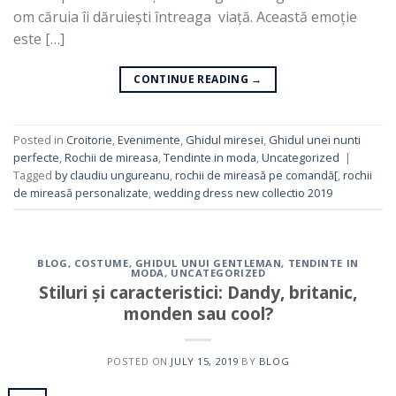
om căruia îi dăruiești întreaga viață. Această emoție
este […]
CONTINUE READING
→
Posted in
Croitorie
,
Evenimente
,
Ghidul miresei
,
Ghidul unei nunti
perfecte
,
Rochii de mireasa
,
Tendinte in moda
,
Uncategorized
|
Tagged
by claudiu ungureanu
,
rochii de mireasă pe comandă[
,
rochii
de mireasă personalizate
,
wedding dress new collectio 2019
BLOG
,
COSTUME
,
GHIDUL UNUI GENTLEMAN
,
TENDINTE IN
MODA
,
UNCATEGORIZED
Stiluri și caracteristici: Dandy, britanic,
monden sau cool?
POSTED ON
JULY 15, 2019
BY
BLOG