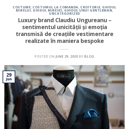
COSTUME
,
COSTUMUL LA COMANDA
,
CROITORIE
,
GHIDUL
MIRELUI
,
GHIDUL MIRESEI
,
GHIDUL UNUI GENTLEMAN
,
UNCATEGORIZED
Luxury brand Claudiu Ungureanu –
sentimentul unicității și emoția
transmisă de creațiile vestimentare
realizate în maniera bespoke
POSTED ON
JUNE 29, 2020
BY
BLOG
29
Jun