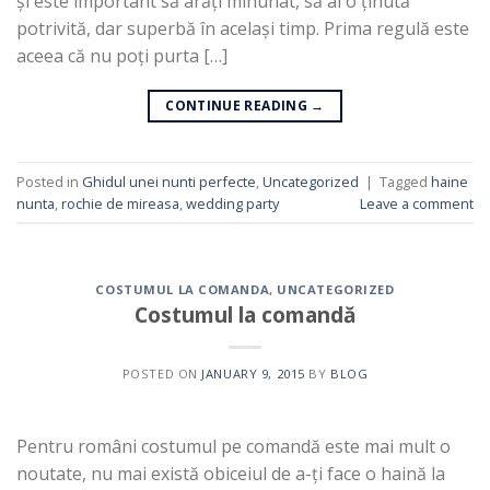
și este important să arăți minunat, să ai o ținută
potrivită, dar superbă în același timp. Prima regulă este
aceea că nu poți purta […]
CONTINUE READING
→
Posted in
Ghidul unei nunti perfecte
,
Uncategorized
|
Tagged
haine
nunta
,
rochie de mireasa
,
wedding party
Leave a comment
COSTUMUL LA COMANDA
,
UNCATEGORIZED
Costumul la comandă
POSTED ON
JANUARY 9, 2015
BY
BLOG
Pentru români costumul pe comandă este mai mult o
noutate, nu mai există obiceiul de a-ți face o haină la