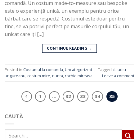
comandă. Un costum made-to-measure sau bespoke
este o experiență unică, un exemplu pentru orice
bărbat care se respectă. Costumul este doar pentru
tine, se va potrivi perfect pe măsurile corpului tău, un
unicat care iți […]
CONTINUE READING
→
Posted in
Costumul la comanda
,
Uncategorized
|
Tagged
claudiu
ungureanu
,
costum mire
,
nunta
,
rochie mireasa
Leave a comment
1
…
32
33
34
35
CAUTĂ