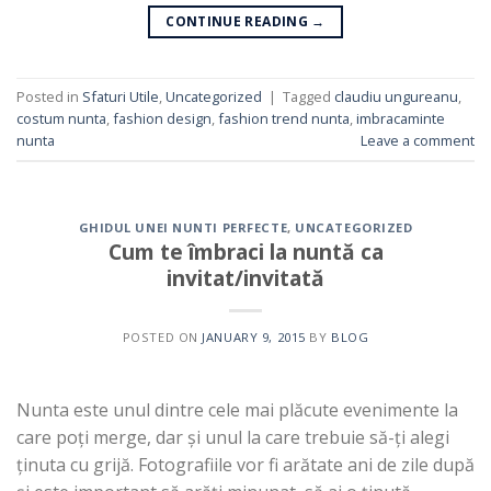
CONTINUE READING
→
Posted in
Sfaturi Utile
,
Uncategorized
|
Tagged
claudiu ungureanu
,
costum nunta
,
fashion design
,
fashion trend nunta
,
imbracaminte
nunta
Leave a comment
GHIDUL UNEI NUNTI PERFECTE
,
UNCATEGORIZED
Cum te îmbraci la nuntă ca
invitat/invitată
POSTED ON
JANUARY 9, 2015
BY
BLOG
Nunta este unul dintre cele mai plăcute evenimente la
care poți merge, dar și unul la care trebuie să-ți alegi
ținuta cu grijă. Fotografiile vor fi arătate ani de zile după