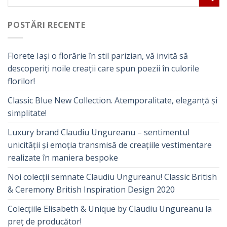
POSTĂRI RECENTE
Florete Iași o florărie în stil parizian, vă invită să
descoperiți noile creații care spun poezii în culorile
florilor!
Classic Blue New Collection. Atemporalitate, eleganță și
simplitate!
Luxury brand Claudiu Ungureanu – sentimentul
unicității și emoția transmisă de creațiile vestimentare
realizate în maniera bespoke
Noi colecții semnate Claudiu Ungureanu! Classic British
& Ceremony British Inspiration Design 2020
Colecțiile Elisabeth & Unique by Claudiu Ungureanu la
preț de producător!