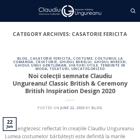
Skip
to
content
CATEGORY ARCHIVES:
CASATORIE FERICITA
BLOG
,
CASATORIE FERICITA
,
COSTUME
,
COSTUMUL LA
COMANDA
,
CROITORIE
,
GHIDUL MIRELUI
,
GHIDUL MIRESEI
,
GHIDUL UNUI GENTLEMAN
,
SFATURI UTILE
,
TENDINTE IN
MODA
,
TESATURI
,
UNCATEGORIZED
Noi colecții semnate Claudiu
Ungureanu! Classic British & Ceremony
British Inspiration Design 2020
POSTED ON
JUNE 22, 2020
BY
BLOG
22
Jun
Stilul englezesc reflectat în creațiile Claudiu Ungureanu
Lumea costumelor bărbătești este definită la marile