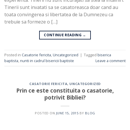
Tinerii sunt invatati sa se casatoreasca doar cand au
toata convingerea si libertatea de la Dumnezeu ca
trebuie sa formeze o […]
CONTINUE READING
→
Posted in
Casatorie fericita
,
Uncategorized
|
Tagged
biserica
baptista
,
nunti in cadrul bisericii baptiste
Leave a comment
CASATORIE FERICITA
,
UNCATEGORIZED
Prin ce este constituita o casatorie,
potrivit Bibliei?
POSTED ON
JUNE 15, 2015
BY
BLOG