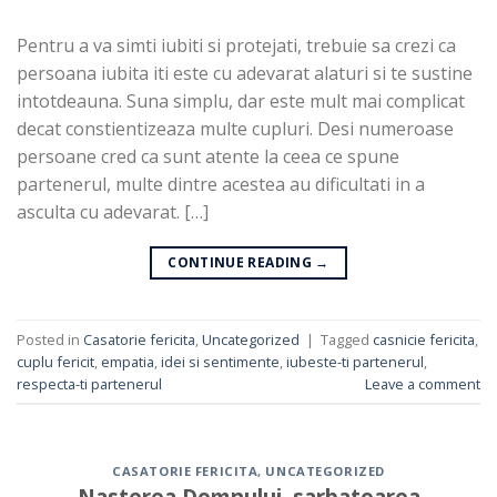
Pentru a va simti iubiti si protejati, trebuie sa crezi ca
persoana iubita iti este cu adevarat alaturi si te sustine
intotdeauna. Suna simplu, dar este mult mai complicat
decat constientizeaza multe cupluri. Desi numeroase
persoane cred ca sunt atente la ceea ce spune
partenerul, multe dintre acestea au dificultati in a
asculta cu adevarat. […]
CONTINUE READING
→
Posted in
Casatorie fericita
,
Uncategorized
|
Tagged
casnicie fericita
,
cuplu fericit
,
empatia
,
idei si sentimente
,
iubeste-ti partenerul
,
respecta-ti partenerul
Leave a comment
CASATORIE FERICITA
,
UNCATEGORIZED
Nasterea Domnului, sarbatoarea