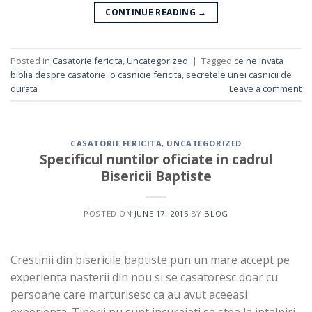
CONTINUE READING
→
Posted in
Casatorie fericita
,
Uncategorized
|
Tagged
ce ne invata
biblia despre casatorie
,
o casnicie fericita
,
secretele unei casnicii de
durata
Leave a comment
CASATORIE FERICITA
,
UNCATEGORIZED
Specificul nuntilor oficiate in cadrul
Bisericii Baptiste
POSTED ON
JUNE 17, 2015
BY
BLOG
Crestinii din bisericile baptiste pun un mare accept pe
experienta nasterii din nou si se casatoresc doar cu
persoane care marturisesc ca au avut aceeasi
experienta. Tinerii nu sunt incurajati sa stea la intalniri.