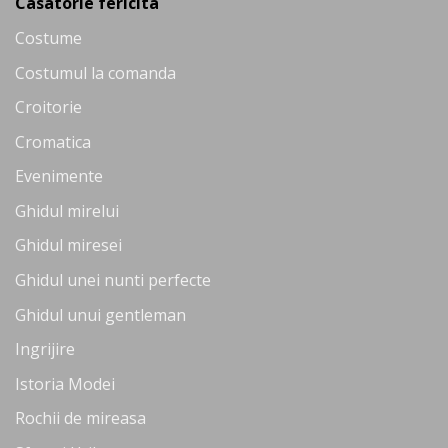
Casatorie fericita
Costume
Costumul la comanda
Croitorie
Cromatica
Evenimente
Ghidul mirelui
Ghidul miresei
Ghidul unei nunti perfecte
Ghidul unui gentleman
Ingrijire
Istoria Modei
Rochii de mireasa