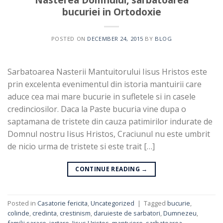
bucuriei in Ortodoxie
POSTED ON
DECEMBER 24, 2015
BY
BLOG
Sarbatoarea Nasterii Mantuitorului Iisus Hristos este
prin excelenta evenimentul din istoria mantuirii care
aduce cea mai mare bucurie in sufletele si in casele
credinciosilor. Daca la Paste bucuria vine dupa o
saptamana de tristete din cauza patimirilor indurate de
Domnul nostru Iisus Hristos, Craciunul nu este umbrit
de nicio urma de tristete si este trait […]
CONTINUE READING
→
Posted in
Casatorie fericita
,
Uncategorized
|
Tagged
bucurie
,
colinde
,
credinta
,
crestinism
,
daruieste de sarbatori
,
Dumnezeu
,