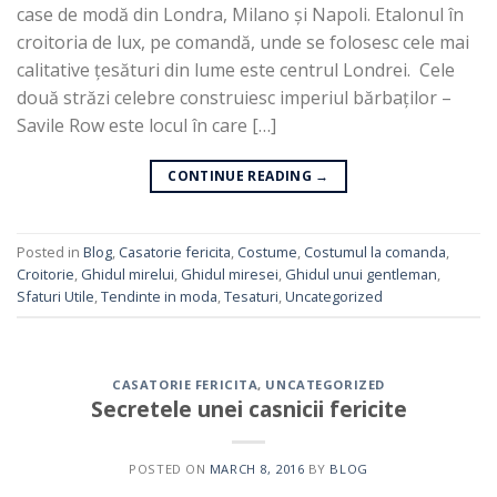
case de modă din Londra, Milano și Napoli. Etalonul în
croitoria de lux, pe comandă, unde se folosesc cele mai
calitative țesături din lume este centrul Londrei. Cele
două străzi celebre construiesc imperiul bărbaților –
Savile Row este locul în care […]
CONTINUE READING
→
Posted in
Blog
,
Casatorie fericita
,
Costume
,
Costumul la comanda
,
Croitorie
,
Ghidul mirelui
,
Ghidul miresei
,
Ghidul unui gentleman
,
Sfaturi Utile
,
Tendinte in moda
,
Tesaturi
,
Uncategorized
CASATORIE FERICITA
,
UNCATEGORIZED
Secretele unei casnicii fericite
POSTED ON
MARCH 8, 2016
BY
BLOG