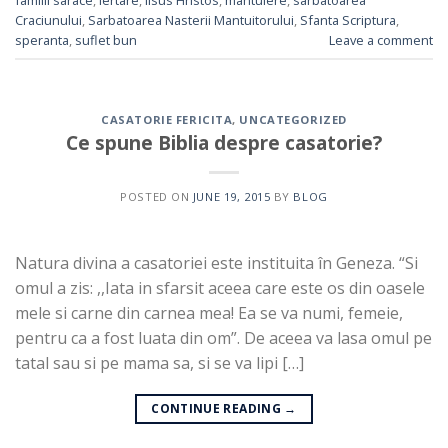
familii sarace
,
iertare
,
Iisus Hristos
,
mantuiere
,
sarbatoarea
Craciunului
,
Sarbatoarea Nasterii Mantuitorului
,
Sfanta Scriptura
,
speranta
,
suflet bun
Leave a comment
CASATORIE FERICITA
,
UNCATEGORIZED
Ce spune Biblia despre casatorie?
POSTED ON
JUNE 19, 2015
BY
BLOG
Natura divina a casatoriei este instituita în Geneza. “Si
omul a zis: ,,Iata in sfarsit aceea care este os din oasele
mele si carne din carnea mea! Ea se va numi, femeie,
pentru ca a fost luata din om”. De aceea va lasa omul pe
tatal sau si pe mama sa, si se va lipi […]
CONTINUE READING
→