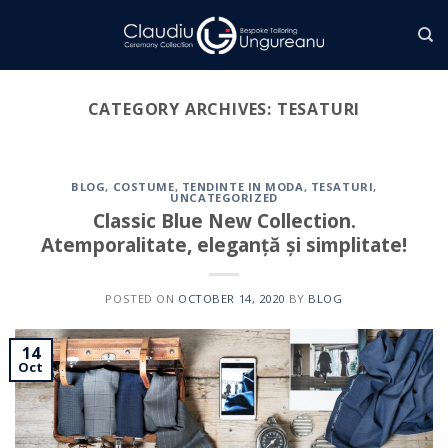
Skip
to
content
CATEGORY ARCHIVES:
TESATURI
BLOG
,
COSTUME
,
TENDINTE IN MODA
,
TESATURI
,
UNCATEGORIZED
Classic Blue New Collection.
Atemporalitate, eleganță și simplitate!
POSTED ON
OCTOBER 14, 2020
BY
BLOG
14
Oct