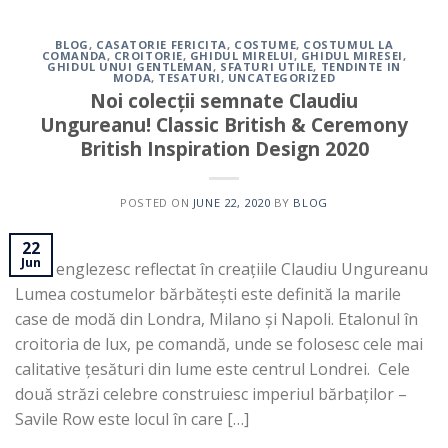
BLOG
,
CASATORIE FERICITA
,
COSTUME
,
COSTUMUL LA
COMANDA
,
CROITORIE
,
GHIDUL MIRELUI
,
GHIDUL MIRESEI
,
GHIDUL UNUI GENTLEMAN
,
SFATURI UTILE
,
TENDINTE IN
MODA
,
TESATURI
,
UNCATEGORIZED
Noi colecții semnate Claudiu
Ungureanu! Classic British & Ceremony
British Inspiration Design 2020
POSTED ON
JUNE 22, 2020
BY
BLOG
22
Jun
Stilul englezesc reflectat în creațiile Claudiu Ungureanu
Lumea costumelor bărbătești este definită la marile
case de modă din Londra, Milano și Napoli. Etalonul în
croitoria de lux, pe comandă, unde se folosesc cele mai
calitative țesături din lume este centrul Londrei. Cele
două străzi celebre construiesc imperiul bărbaților –
Savile Row este locul în care […]