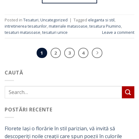
Posted in
Tesaturi
,
Uncategorized
|
Tagged
eleganta si stil
,
intretinerea tesaturilor
,
materiale matasoase
,
tesatura Piumino
,
tesaturi matasoase
,
tesaturi unice
Leave a comment
1
2
3
4
CAUTĂ
POSTĂRI RECENTE
Florete Iași o florărie în stil parizian, vă invită să
descoperiți noile creații care spun poezii în culorile