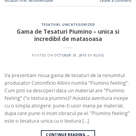
tesaturi fine
,
vestimentatie
Leave a comment
TESATURI
,
UNCATEGORIZED
Gama de Tesaturi Piumino – unica si
incredibil de matasoasa
POSTED ON
OCTOBER 31, 2015
BY
BLOG
Va prezentam noua gama de tesaturi de la renumitul
producator Cotonificio Albini numita “Piumino feeling”.
Cum poti sa descoperi daca un material are “Piumino
feeling” (“o textura piumino)? Aceasta aventura incepe
cu o simpla atingere: pune-ti usor mana pe material,
dupa care pune-ti incet obrazul pe el. “Piumino feeling”
este o tesatura unica cu o textura […]
CONTINUE READING
→