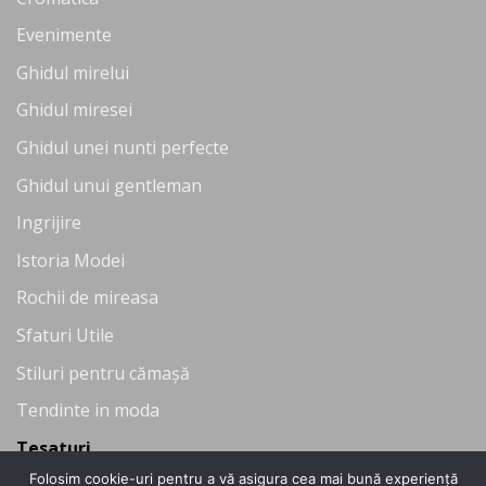
Evenimente
Ghidul mirelui
Ghidul miresei
Ghidul unei nunti perfecte
Ghidul unui gentleman
Ingrijire
Istoria Modei
Rochii de mireasa
Sfaturi Utile
Stiluri pentru cămașă
Tendinte in moda
Tesaturi
Folosim cookie-uri pentru a vă asigura cea mai bună experiență
Uncategorized