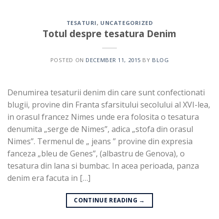
TESATURI
,
UNCATEGORIZED
Totul despre tesatura Denim
POSTED ON
DECEMBER 11, 2015
BY
BLOG
Denumirea tesaturii denim din care sunt confectionati
blugii, provine din Franta sfarsitului secolului al XVI-lea,
in orasul francez Nimes unde era folosita o tesatura
denumita „serge de Nimes”, adica „stofa din orasul
Nimes”. Termenul de „ jeans ” provine din expresia
fanceza „bleu de Genes”, (albastru de Genova), o
tesatura din lana si bumbac. In acea perioada, panza
denim era facuta in […]
CONTINUE READING
→