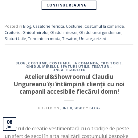
CONTINUE READING
→
Posted in
Blog
,
Casatorie fericita
,
Costume
,
Costumul la comanda
,
Croitorie
,
Ghidul mirelui
,
Ghidul miresei
,
Ghidul unui gentleman
,
Sfaturi Utile
,
Tendinte in moda
,
Tesaturi
,
Uncategorized
BLOG
,
COSTUME
,
COSTUMUL LA COMANDA
,
CROITORIE
,
GHIDUL MIRELUI
,
SFATURI UTILE
,
TESATURI
,
UNCATEGORIZED
Atelierul&Showroomul Claudiu
Ungureanu își întâmpină clienții cu noi
campanii accesibile fiecărui domn!
POSTED ON
JUNE 8, 2020
BY
BLOG
08
Jun
Atelierul de creație vestimentară cu o tradiție de peste
un sfert de secol în arta realizării costumului bespoke