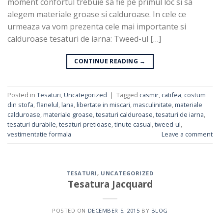
moment confortul trebuie sa fie pe primul loc si sa
alegem materiale groase si calduroase. In cele ce
urmeaza va vom prezenta cele mai importante si
calduroase tesaturi de iarna: Tweed-ul […]
CONTINUE READING
→
Posted in
Tesaturi
,
Uncategorized
|
Tagged
casmir
,
catifea
,
costum
din stofa
,
flanelul
,
lana
,
libertate in miscari
,
masculinitate
,
materiale
calduroase
,
materiale groase
,
tesaturi calduroase
,
tesaturi de iarna
,
tesaturi durabile
,
tesaturi pretioase
,
tinute casual
,
tweed-ul
,
vestimentatie formala
Leave a comment
TESATURI
,
UNCATEGORIZED
Tesatura Jacquard
POSTED ON
DECEMBER 5, 2015
BY
BLOG