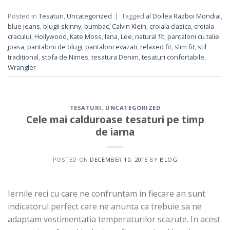
Posted in
Tesaturi
,
Uncategorized
|
Tagged
al Doilea Razboi Mondial
,
blue jeans
,
blugii skinny
,
bumbac
,
Calvin Klein
,
croiala clasica
,
croiala
cracului
,
Hollywood
,
Kate Moss
,
lana
,
Lee
,
natural fit
,
pantaloni cu talie
joasa
,
pantaloni de blugi
,
pantaloni evazati
,
relaxed fit
,
slim fit
,
stil
traditional
,
stofa de Nimes
,
tesatura Denim
,
tesaturi confortabile
,
Wrangler
TESATURI
,
UNCATEGORIZED
Cele mai calduroase tesaturi pe timp
de iarna
POSTED ON
DECEMBER 10, 2015
BY
BLOG
Iernile reci cu care ne confruntam in fiecare an sunt
indicatorul perfect care ne anunta ca trebuie sa ne
adaptam vestimentatia temperaturilor scazute. In acest