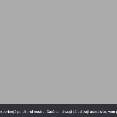
xperiență pe site-ul nostru. Dacă continuați să utilizați acest site, vo
Copyright 2026 ©
Flatsome Theme