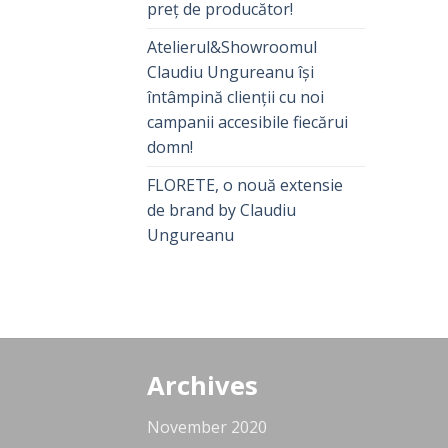
preț de producător!
Atelierul&Showroomul
Claudiu Ungureanu își
întâmpină clienții cu noi
campanii accesibile fiecărui
domn!
FLORETE, o nouă extensie
de brand by Claudiu
Ungureanu
Archives
November 2020