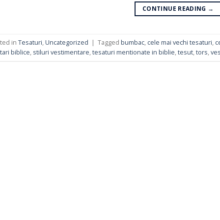
CONTINUE READING
→
ted in
Tesaturi
,
Uncategorized
|
Tagged
bumbac
,
cele mai vechi tesaturi
,
c
tari biblice
,
stiluri vestimentare
,
tesaturi mentionate in biblie
,
tesut
,
tors
,
ves