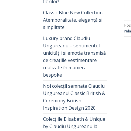
florilor!
Classic Blue New Collection.
Atemporalitate, eleganță și
Pos
simplitate!
rela
Luxury brand Claudiu
Ungureanu – sentimentul
unicității și emoția transmisă
de creațiile vestimentare
realizate în maniera
bespoke
Noi colecții semnate Claudiu
Ungureanu! Classic British &
Ceremony British
Inspiration Design 2020
Colecțiile Elisabeth & Unique
by Claudiu Ungureanu la