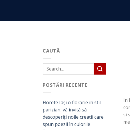
Skip
to
content
CAUTĂ
POSTĂRI RECENTE
In 
Florete Iași o florărie în stil
con
parizian, vă invită să
si 
descoperiți noile creații care
men
spun poezii în culorile