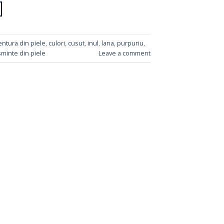
entura din piele
,
culori
,
cusut
,
inul
,
lana
,
purpuriu
,
minte din piele
Leave a comment