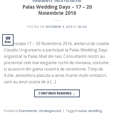
EVENIMENTE
,
UNCATEGORIZED
Palas Wedding Days – 17 – 20
Noiembrie 2016
POSTED ON
DECEMBER 9, 2016
BY
BLOG
09
Dec
In perioada 17 – 20 Noiembrie 2016, atelierul de creatie
Claudiu Ungureanu a participat la Palas Wedding Days
organizat la Palas Mall din Iasi. Consultantii nostri au
prezentat cele mai elegante rochii de mireasa, costume
si accesorii din gama noastra de ceremonie. Timp de
4 zile, atmosfera placuta a atras foarte multi vizitatori,
care au avut ocazia de a […]
CONTINUE READING
→
Posted in
Evenimente
,
Uncategorized
|
Tagged
nunta
,
wedding
,