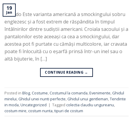
19
Jan
Tuxedo Este varianta americană a smockingului sobru
englezesc și a fost extrem de răspândita în timpul
întâlnirilor dintre sudiștii americani. Croiala sacoului și a
pantalonilor este aceeași ca cea a smockingului, dar
acestea pot fi purtate cu cămăși multicolore, iar cravata
poate fi înlocuită cu o eșarfă prinsă într-un inel sau o
altă bijuterie, în […]
CONTINUE READING
→
Posted in
Blog
,
Costume
,
Costumul la comanda
,
Evenimente
,
Ghidul
mirelui
,
Ghidul unei nunti perfecte
,
Ghidul unui gentleman
,
Tendinte
in moda
,
Uncategorized
|
Tagged
colectia claudiu ungureanu
,
costum mire
,
costum nunta
,
tipuri de costum