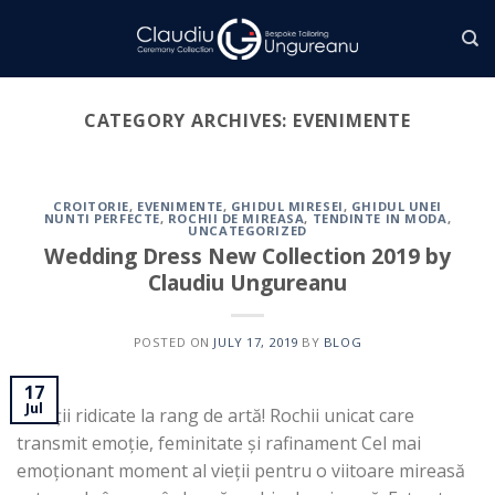
Skip
to
content
CATEGORY ARCHIVES:
EVENIMENTE
CROITORIE
,
EVENIMENTE
,
GHIDUL MIRESEI
,
GHIDUL UNEI
NUNTI PERFECTE
,
ROCHII DE MIREASA
,
TENDINTE IN MODA
,
UNCATEGORIZED
Wedding Dress New Collection 2019 by
Claudiu Ungureanu
POSTED ON
JULY 17, 2019
BY
BLOG
17
Jul
Creații ridicate la rang de artă! Rochii unicat care
transmit emoție, feminitate și rafinament Cel mai
emoționant moment al vieții pentru o viitoare mireasă