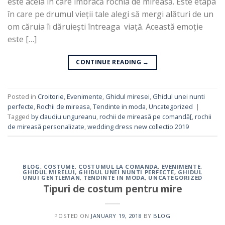
este acela în care îmbracă rochia de mireasă. Este etapa
în care pe drumul vieții tale alegi să mergi alături de un
om căruia îi dăruiești întreaga viață. Această emoție
este […]
CONTINUE READING
→
Posted in
Croitorie
,
Evenimente
,
Ghidul miresei
,
Ghidul unei nunti
perfecte
,
Rochii de mireasa
,
Tendinte in moda
,
Uncategorized
|
Tagged
by claudiu ungureanu
,
rochii de mireasă pe comandă[
,
rochii
de mireasă personalizate
,
wedding dress new collectio 2019
BLOG
,
COSTUME
,
COSTUMUL LA COMANDA
,
EVENIMENTE
,
GHIDUL MIRELUI
,
GHIDUL UNEI NUNTI PERFECTE
,
GHIDUL
UNUI GENTLEMAN
,
TENDINTE IN MODA
,
UNCATEGORIZED
Tipuri de costum pentru mire
POSTED ON
JANUARY 19, 2018
BY
BLOG