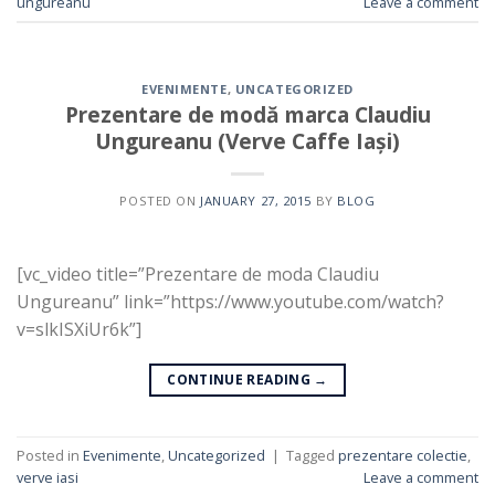
ungureanu
Leave a comment
EVENIMENTE
,
UNCATEGORIZED
Prezentare de modă marca Claudiu
Ungureanu (Verve Caffe Iași)
POSTED ON
JANUARY 27, 2015
BY
BLOG
[vc_video title=”Prezentare de moda Claudiu
Ungureanu” link=”https://www.youtube.com/watch?
v=slkISXiUr6k”]
CONTINUE READING
→
Posted in
Evenimente
,
Uncategorized
|
Tagged
prezentare colectie
,
verve iasi
Leave a comment