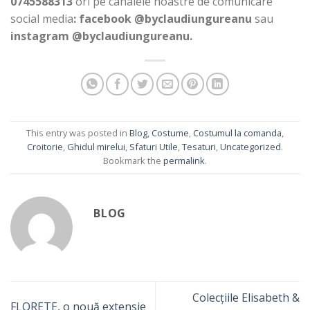
0745588313
ori pe canalele noastre de comunicare
social media
: facebook @byclaudiungureanu
sau
instagram
@byclaudiungureanu.
This entry was posted in
Blog
,
Costume
,
Costumul la comanda
,
Croitorie
,
Ghidul mirelui
,
Sfaturi Utile
,
Tesaturi
,
Uncategorized
.
Bookmark the
permalink
.
BLOG
Colecțiile Elisabeth &
FLORETE, o nouă extensie