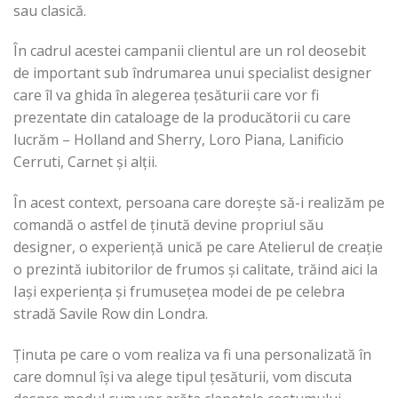
sau clasică.
În cadrul acestei campanii clientul are un rol deosebit
de important sub îndrumarea unui specialist designer
care îl va ghida în alegerea țesăturii care vor fi
prezentate din cataloage de la producătorii cu care
lucrăm – Holland and Sherry, Loro Piana, Lanificio
Cerruti, Carnet și alții.
În acest context, persoana care dorește să-i realizăm pe
comandă o astfel de ținută devine propriul său
designer, o experiență unică pe care Atelierul de creație
o prezintă iubitorilor de frumos și calitate, trăind aici la
Iași experiența și frumusețea modei de pe celebra
stradă Savile Row din Londra.
Ținuta pe care o vom realiza va fi una personalizată în
care domnul își va alege tipul țesăturii, vom discuta