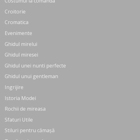
Costumul la comanda
Croitorie
Cromatica
Evenimente
Ghidul mirelui
Ghidul miresei
Ghidul unei nunti perfecte
Ghidul unui gentleman
Ingrijire
Istoria Modei
Rochii de mireasa
Sfaturi Utile
Stiluri pentru cămașă