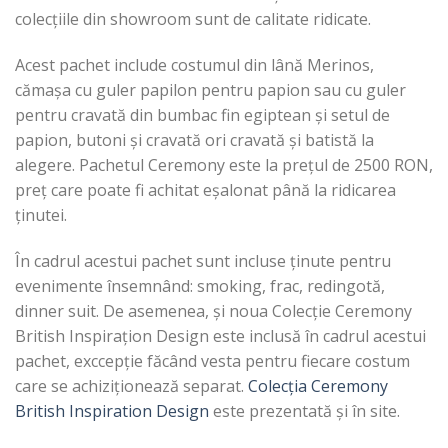
colecțiile din showroom sunt de calitate ridicate.
Acest pachet include costumul din lână Merinos,
cămașa cu guler papilon pentru papion sau cu guler
pentru cravată din bumbac fin egiptean și setul de
papion, butoni și cravată ori cravată și batistă la
alegere. Pachetul Ceremony este la prețul de 2500 RON,
preț care poate fi achitat eșalonat până la ridicarea
ținutei.
În cadrul acestui pachet sunt incluse ținute pentru
evenimente însemnând: smoking, frac, redingotă,
dinner suit. De asemenea, și noua Colecție Ceremony
British Inspirațion Design este inclusă în cadrul acestui
pachet, exccepție făcând vesta pentru fiecare costum
care se achiziționează separat.
Colecția Ceremony
British Inspiration Design
este prezentată și în site.