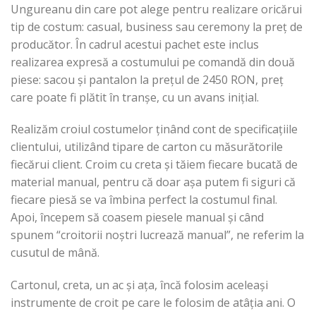
Ungureanu din care pot alege pentru realizare oricărui
tip de costum: casual, business sau ceremony la preț de
producător. În cadrul acestui pachet este inclus
realizarea expresă a costumului pe comandă din două
piese: sacou și pantalon la prețul de 2450 RON, preț
care poate fi plătit în tranșe, cu un avans inițial.
Realizăm croiul costumelor ținând cont de specificațiile
clientului, utilizând tipare de carton cu măsurătorile
fiecărui client. Croim cu creta și tăiem fiecare bucată de
material manual, pentru că doar așa putem fi siguri că
fiecare piesă se va îmbina perfect la costumul final.
Apoi, începem să coasem piesele manual și când
spunem “croitorii noștri lucrează man
ual”, ne referim la
cusutul de mână.
Cartonul, creta, un ac și ața, încă folosim aceleași
instrumente de croit pe care le folosim de atâția ani. O