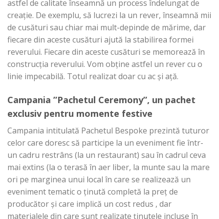
astfel de calitate înseamnă un process îndelungat de
creație. De exemplu, să lucrezi la un rever, înseamnă mii
de cusături sau chiar mai mult-depinde de mărime, dar
fiecare din aceste cusături ajută la stabilirea formei
reverului. Fiecare din aceste cusături se memorează în
construcția reverului. Vom obține astfel un rever cu o
linie impecabilă. Totul realizat doar cu ac și ață.
Campania ”Pachetul Ceremony”, un pachet
exclusiv pentru momente festive
Campania intitulată Pachetul Bespoke prezintă tuturor
celor care doresc să participe la un eveniment fie într-
un cadru restrâns (la un restaurant) sau în cadrul ceva
mai extins (la o terasă în aer liber, la munte sau la mare
ori pe marginea unui local în care se realizează un
eveniment tematic o ținută completă la preț de
producător și care implică un cost redus , dar
materialele din care sunt realizate ținutele incluse în