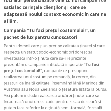
rochiilor personalizate vine cu noi campanii ce
satisfac cerințele clienților și care se
adaptează noului context economic în care ne
aflăm.
Campania ”Tu faci prețul costumului!”, un
pachet de lux pentru cunoscători
Pentru domnii care pun preț pe calitatea ținutei și care
respectă un statut socio-economic ori doresc să
investească într-o ținută care să-i reprezinte
prezentăm o campanie intitulată imperativ
”Tu faci
prețul costumului!”
, campanie ce presupune
realizarea unui costum pe comandă, la cerere, din
țesături de înaltă calitate, însemnând lână Merinos din
Australia sau Noua Zeelandă o țesătură listată la bursă.
Aici putem include realizarea oricărei ținute care se
încadrează unui dress-code pentru zi sau de seară și
putem face referire la o ținută semi-formală, formală