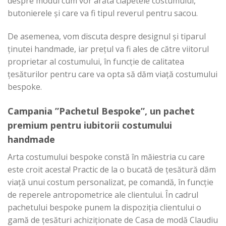
despre modul cum vor arăta clapetele costumului,
butonierele și care va fi tipul reverul pentru sacou.
De asemenea, vom discuta despre designul și tiparul
ținutei handmade, iar prețul va fi ales de către viitorul
proprietar al costumului, în funcție de calitatea
țesăturilor pentru care va opta să dăm viață costumului
bespoke.
Campania ”Pachetul Bespoke”, un pachet
premium pentru iubitorii costumului
handmade
Arta costumului bespoke constă în măiestria cu care
este croit acesta! Practic de la o bucată de țesătură dăm
viață unui costum personalizat, pe comandă, în funcție
de reperele antropometrice ale clientului. În cadrul
pachetului bespoke punem la dispoziția clientului o
gamă de țesături achiziționate de Casa de modă Claudiu