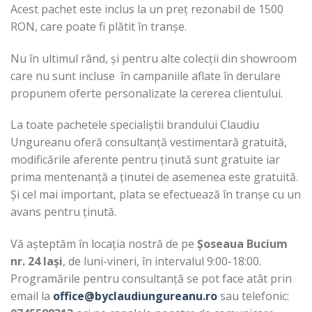
Acest pachet este inclus la un preț rezonabil de 1500
RON, care poate fi plătit în tranșe.
Nu în ultimul rând, și pentru alte colecții din showroom
care nu sunt incluse în campaniile aflate în derulare
propunem oferte personalizate la cererea clientului.
La toate pachetele specialiștii brandului Claudiu
Ungureanu oferă consultanță vestimentară gratuită,
modificările aferente pentru ținută sunt gratuite iar
prima mentenanță a ținutei de asemenea este gratuită.
Și cel mai important, plata se efectuează în tranșe cu un
avans pentru ținută.
Vă așteptăm în locația nostră de pe
Șoseaua Bucium
nr. 24 Iași
, de luni-vineri, în intervalul 9:00-18:00.
Programările pentru consultanță se pot face atât prin
email la
office@byclaudiungureanu.ro
sau telefonic: