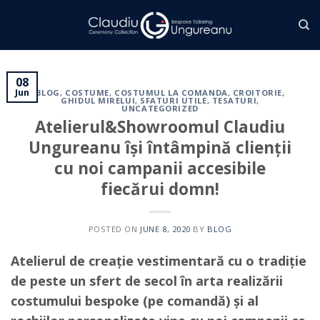
Skip
to
content
08
Jun
BLOG
,
COSTUME
,
COSTUMUL LA COMANDA
,
CROITORIE
,
GHIDUL MIRELUI
,
SFATURI UTILE
,
TESATURI
,
UNCATEGORIZED
Atelierul&Showroomul Claudiu
Ungureanu își întâmpină clienții
cu noi campanii accesibile
fiecărui domn!
POSTED ON
JUNE 8, 2020
BY
BLOG
Atelierul de creație vestimentară cu o tradiție
de peste un sfert de secol în arta realizării
costumului bespoke (pe comandă) și al