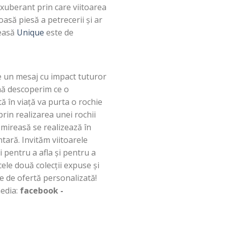
 exuberant prin care viitoarea
asă piesă a petrecerii și ar
reasă
Unique
este de
e un mesaj cu impact tuturor
ună descoperim ce o
ă în viață va purta o rochie
rin realizarea unei rochii
 mireasă se realizează în
ară. Invităm viitoarele
pentru a afla și pentru a
ele două colecții expuse și
re de ofertă personalizată!
media:
facebook -