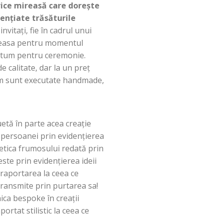
rice mireasă care dorește
dențiate trăsăturile
vitați, fie în cadrul unui
mireasa pentru momentul
ostum pentru ceremonie.
calitate, dar la un preț
ium sunt executate handmade,
etă în parte acea creație
e persoanei prin evidențierea
etica frumosului redată prin
este prin evidențierea ideii
n raportarea la ceea ce
transmite prin purtarea sa!
ica bespoke în creații
ortat stilistic la ceea ce