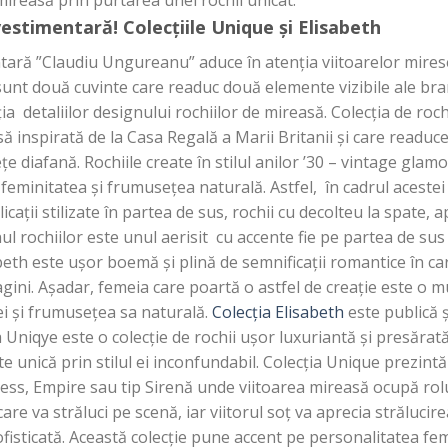
estimentară! Colecțiile Unique și Elisabeth
ntară ”Claudiu Ungureanu” aduce în atenția viitoarelor mirese
a sunt două cuvinte care readuc două elemente vizibile ale b
eția detaliilor designului rochiilor de mireasă. Colecția de roc
să inspirată de la Casa Regală a Marii Britanii și care readuce
 diafană. Rochiile create în stilul anilor ’30 – vintage gla
eminitatea și frumusețea naturală. Astfel, în cadrul acestei c
cații stilizate în partea de sus, rochii cu decolteu la spate, ap
nul rochiilor este unul aerisit cu accente fie pe partea de sus 
sabeth este ușor boemă și plină de semnificații romantice în c
gini. Așadar, femeia care poartă o astfel de creație este o mu
ei și frumusețea sa naturală.
Colecția Elisabeth
este publică ș
Uniqye este o colecție de rochii ușor luxuriantă și presărată
unică prin stilul ei inconfundabil. Colecția Unique prezintă 
ncess, Empire sau tip Sirenă unde viitoarea mireasă ocupă rolu
care va străluci pe scenă, iar viitorul soț va aprecia străluci
fisticată. Această colecție pune accent pe personalitatea fe