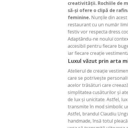
creativității. Rochiile d
să-și ofere o clipă de raf
feminine.
Nunțile din acest 
restaurant cu un număr limit
festiv vor respecta dress co
Adaptându-ne noului context
accesibil pentru fiecare bu
iar fiecare creație vestiment
Luxul văzut prin arta m
Atelierul de creație vestime
care se potrivește personali
acelor trăsături care creea
simplitatea cusăturilor și at
de lux și unicitate. Astfel, 
transmite în mod simbolic un
Astfel, brandul Claudiu Ungu
handmade, însă totul pleacă de
vrea să transmită viitoarea 