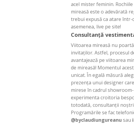
acel mister feminin. Rochiile
mireasă este o adevărată reg
trebui expusă ca atare într-
asemenea, live pe site!
Consultanță vestimenta
Viitoarea mireasă nu poartă
invitaților. Astfel, procesu
avantajează pe viitoarea mir
de mireasă! Momentul acesta 
unicat. În egală măsură aleg
prezența unui designer care
mirese în cadrul showroom-u
experimenta croitoria bespok
totodată, consultanții noștr
Programările se fac telefon
@byclaudiungureanu
sau
i