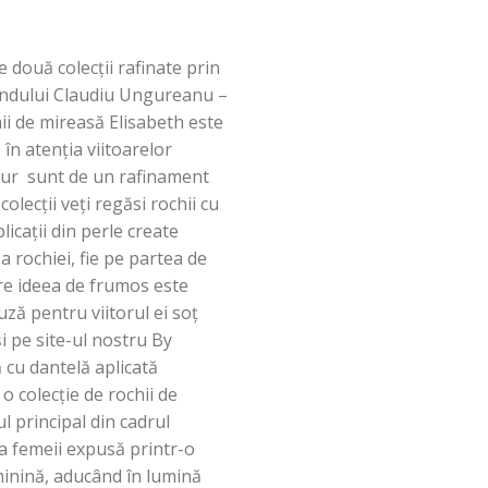
 două colecții rafinate prin
randului Claudiu Ungureanu –
hii de mireasă Elisabeth este
 în atenția viitoarelor
mour sunt de un rafinament
olecții veți regăsi rochii cu
licații din perle create
a rochiei, fie pe partea de
are ideea de frumos este
ză pentru viitorul ei soț
i pe site-ul nostru By
 cu dantelă aplicată
o colecție de rochii de
l principal din cadrul
rea femeii expusă printr-o
minină, aducând în lumină