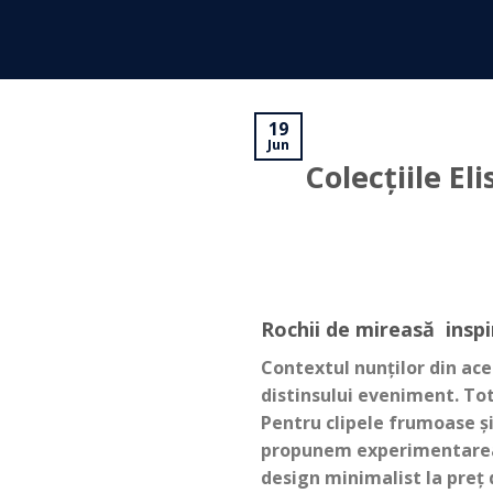
Skip
to
content
19
Jun
Colecțiile E
Rochii de mireasă inspi
Contextul nunților din ace
distinsului eveniment. Tot
Pentru clipele frumoase 
propunem experimentarea u
design minimalist la preț 