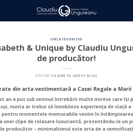
UNCATEGORIZED
lisabeth & Unique by Claudiu Ungu
de producător!
POSTED ON
JUNE 19, 2020
BY
BLOG
rate din arta vestimentară a Casei Regale a Marii 
st an a pus sub semnul întrebării multe mirese care își 
uși, nunta ar trebui să înnobileze experiența de viață a 
și pentru momentele memorabile venim în întâmpinarea 
nei clipe de relaxare luxuriantă, prezentându-le un pr
de producător – minimalismul este arta de a semnificație