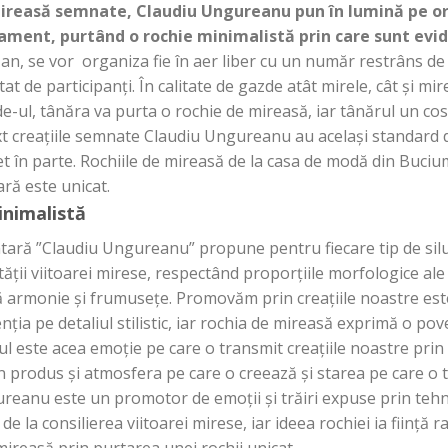
e mireasă semnate, Claudiu Ungureanu pun în lumină pe o
inament, purtând o rochie minimalistă prin care sunt evi
an, se vor organiza fie în aer liber cu un număr restrâns de in
at de participanți. În calitate de gazde atât mirele, cât și 
de-ul, tânăra va purta o rochie de mireasă, iar tânărul un c
 creațiile semnate Claudiu Ungureanu au același standard de 
get în parte. Rochiile de mireasă de la casa de modă din Buc
ară este unicat.
inimalistă
ntară ”Claudiu Ungureanu” propune pentru fiecare tip de silu
tății viitoarei mirese, respectând proporțiile morfologice al
ză armonie și frumusețe. Promovăm prin creațiile noastre est
enția pe detaliul stilistic, iar rochia de mireasă exprimă o pov
luxul este acea emoție pe care o transmit creațiile noastre pri
 produs și atmosfera pe care o creează și starea pe care o 
reanu este un promotor de emoții și trăiri expuse prin tehn
 la consilierea viitoarei mirese, iar ideea rochiei ia ființă rap
mireasă prin purtarea unei rochii unicat.