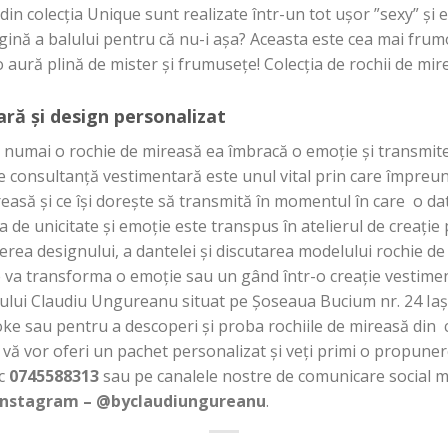
 din colecția Unique sunt realizate într-un tot ușor ”sexy” și
ină a balului pentru că nu-i așa? Aceasta este cea mai frumo
o aură plină de mister și frumusețe! Colecția de rochii de mi
ră și design personalizat
 numai o rochie de mireasă ea îmbracă o emoție și transmit
l de consultanță vestimentară este unul vital prin care împre
easă și ce își dorește să transmită în momentul în care o dat
de unicitate și emoție este transpus în atelierul de creație p
erea designului, a dantelei și discutarea modelului rochie de
 va transforma o emoție sau un gând într-o creație vestiment
lui Claudiu Ungureanu situat pe Șoseaua Bucium nr. 24 Iași 
e sau pentru a descoperi și proba rochiile de mireasă din c
i vă vor oferi un pachet personalizat și veți primi o propune
ic
0745588313
sau pe canalele nostre de comunicare social 
nstagram – @byclaudiungureanu
.