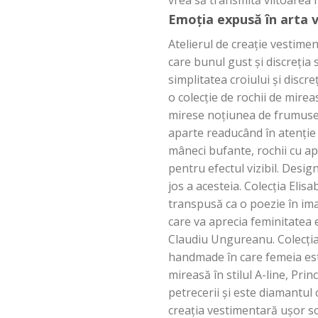
Emoția expusă în arta v
Atelierul de creație vestime
care bunul gust și discreți
simplitatea croiului și discr
o colecție de rochii de mirea
mirese noțiunea de frumusețe
aparte readucând în atenție f
mâneci bufante, rochii cu apli
pentru efectul vizibil. Desig
jos a acesteia. Colecția Eli
transpusă ca o poezie în ima
care va aprecia feminitatea 
Claudiu Ungureanu. Colecția 
handmade în care femeia este 
mireasă în stilul A-line, Pri
petrecerii și este diamantul 
creația vestimentară ușor so