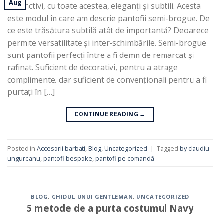
Aug
Distinctivi, cu toate acestea, eleganți și subtili. Acesta
este modul în care am descrie pantofii semi-brogue. De
ce este trăsătura subtilă atât de importantă? Deoarece
permite versatilitate și inter-schimbările. Semi-brogue
sunt pantofii perfecți între a fi demn de remarcat și
rafinat. Suficient de decorativi, pentru a atrage
complimente, dar suficient de convenționali pentru a fi
purtați în […]
CONTINUE READING
→
Posted in
Accesorii barbati
,
Blog
,
Uncategorized
|
Tagged
by claudiu
ungureanu
,
pantofi bespoke
,
pantofi pe comandă
BLOG
,
GHIDUL UNUI GENTLEMAN
,
UNCATEGORIZED
5 metode de a purta costumul Navy