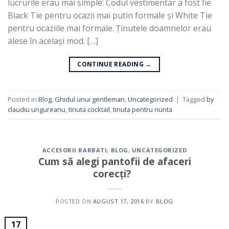
lucrurile erau mai simple: Codul vestimentar a fost fie
Black Tie pentru ocazii mai putin formale și White Tie
pentru ocaziile mai formale. Ținutele doamnelor erau
alese în același mod. […]
CONTINUE READING
→
Posted in
Blog
,
Ghidul unui gentleman
,
Uncategorized
|
Tagged
by
claudiu ungureanu
,
tinuta cocktail
,
tinuta pentru nunta
ACCESORII BARBATI
,
BLOG
,
UNCATEGORIZED
Cum să alegi pantofii de afaceri
corecți?
POSTED ON
AUGUST 17, 2016
BY
BLOG
17