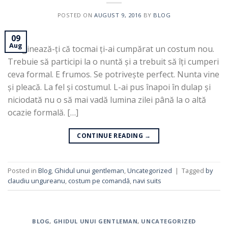
POSTED ON
AUGUST 9, 2016
BY
BLOG
09
Aug
Imaginează-ți că tocmai ți-ai cumpărat un costum nou.
Trebuie să participi la o nuntă și a trebuit să îți cumperi
ceva formal. E frumos. Se potrivește perfect. Nunta vine
și pleacă. La fel și costumul. L-ai pus înapoi în dulap și
niciodată nu o să mai vadă lumina zilei până la o altă
ocazie formală. […]
CONTINUE READING
→
Posted in
Blog
,
Ghidul unui gentleman
,
Uncategorized
|
Tagged
by
claudiu ungureanu
,
costum pe comandă
,
navi suits
BLOG
,
GHIDUL UNUI GENTLEMAN
,
UNCATEGORIZED