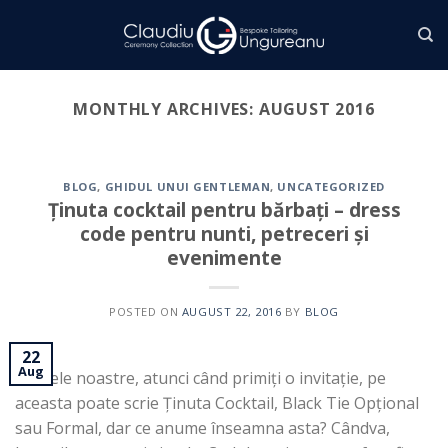
Skip
to
content
MONTHLY ARCHIVES:
AUGUST 2016
BLOG
,
GHIDUL UNUI GENTLEMAN
,
UNCATEGORIZED
Ținuta cocktail pentru bărbați – dress
code pentru nunti, petreceri și
evenimente
POSTED ON
AUGUST 22, 2016
BY
BLOG
22
Aug
În zilele noastre, atunci când primiți o invitație, pe
aceasta poate scrie Ținuta Cocktail, Black Tie Opțional
sau Formal, dar ce anume înseamna asta? Cândva,