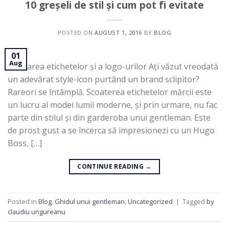
10 greșeli de stil și cum pot fi evitate
POSTED ON
AUGUST 1, 2016
BY
BLOG
01
Aug
1. Uitarea etichetelor și a logo-urilor Ați văzut vreodată
un adevărat style-icon purtând un brand sclipitor?
Rareori se întâmplă. Scoaterea etichetelor mărcii este
un lucru al modei lumii moderne, și prin urmare, nu fac
parte din stilul și din garderoba unui gentleman. Este
de prost gust a se încerca să impresionezi cu un Hugo
Boss, […]
CONTINUE READING
→
Posted in
Blog
,
Ghidul unui gentleman
,
Uncategorized
|
Tagged
by
claudiu ungureanu