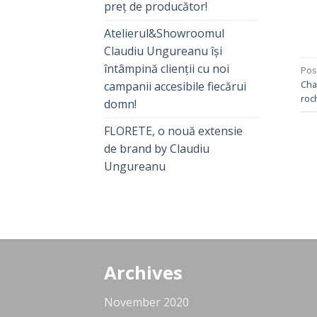
preț de producător!
Atelierul&Showroomul
Claudiu Ungureanu își
întâmpină clienții cu noi
Pos
Cha
campanii accesibile fiecărui
roc
domn!
FLORETE, o nouă extensie
de brand by Claudiu
Ungureanu
Archives
November 2020