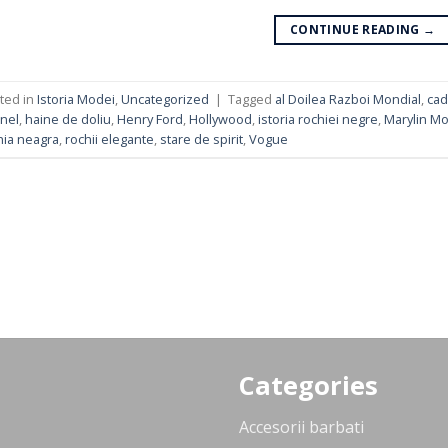
CONTINUE READING
→
ted in
Istoria Modei
,
Uncategorized
|
Tagged
al Doilea Razboi Mondial
,
cad
nel
,
haine de doliu
,
Henry Ford
,
Hollywood
,
istoria rochiei negre
,
Marylin M
hia neagra
,
rochii elegante
,
stare de spirit
,
Vogue
Categories
Accesorii barbati