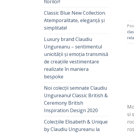
florilor!
Classic Blue New Collection.
Atemporalitate, eleganță și
Pos
simplitate!
clas
rela
Luxury brand Claudiu
Ungureanu – sentimentul
unicității și emoția transmisă
de creațiile vestimentare
realizate în maniera
bespoke
Noi colecții semnate Claudiu
Ungureanu! Classic British &
Ceremony British
Mod
Inspiration Design 2020
si 
Colecțiile Elisabeth & Unique
roc
by Claudiu Ungureanu la
ros