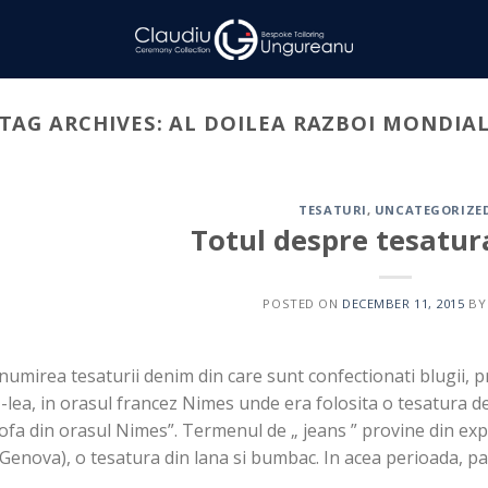
TAG ARCHIVES:
AL DOILEA RAZBOI MONDIA
TESATURI
,
UNCATEGORIZE
Totul despre tesatu
POSTED ON
DECEMBER 11, 2015
B
umirea tesaturii denim din care sunt confectionati blugii, pr
-lea, in orasul francez Nimes unde era folosita o tesatura 
ofa din orasul Nimes”. Termenul de „ jeans ” provine din exp
Genova), o tesatura din lana si bumbac. In acea perioada, pa