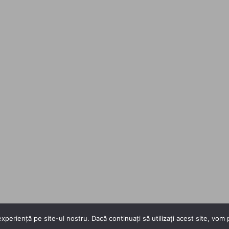
xperiență pe site-ul nostru. Dacă continuați să utilizați acest site, vo
Copyright 2026 ©
Flatsome Theme