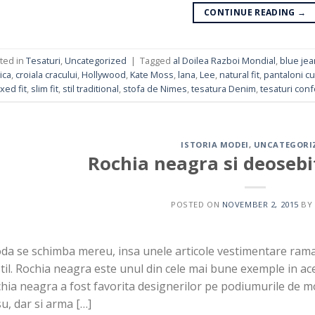
CONTINUE READING
→
ted in
Tesaturi
,
Uncategorized
|
Tagged
al Doilea Razboi Mondial
,
blue jea
ica
,
croiala cracului
,
Hollywood
,
Kate Moss
,
lana
,
Lee
,
natural fit
,
pantaloni cu
xed fit
,
slim fit
,
stil traditional
,
stofa de Nimes
,
tesatura Denim
,
tesaturi conf
ISTORIA MODEI
,
UNCATEGORI
Rochia neagra si deosebit
POSTED ON
NOVEMBER 2, 2015
B
a se schimba mereu, insa unele articole vestimentare rama
stil. Rochia neagra este unul din cele mai bune exemple in ac
hia neagra a fost favorita designerilor pe podiumurile de mo
u, dar si arma […]