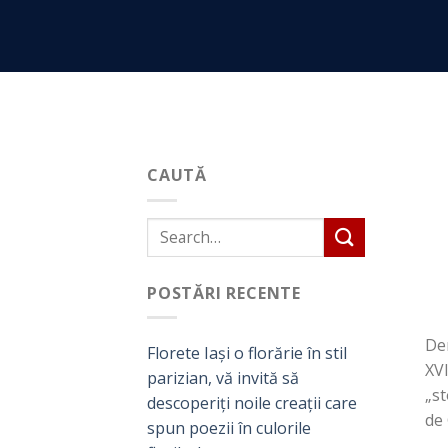
Skip
to
content
CAUTĂ
POSTĂRI RECENTE
Den
Florete Iași o florărie în stil
XVI
parizian, vă invită să
„st
descoperiți noile creații care
de 
spun poezii în culorile