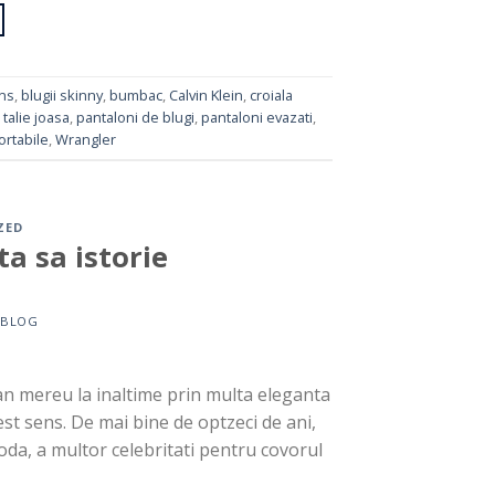
ns
,
blugii skinny
,
bumbac
,
Calvin Klein
,
croiala
 talie joasa
,
pantaloni de blugi
,
pantaloni evazati
,
ortabile
,
Wrangler
ZED
a sa istorie
Y
BLOG
n mereu la inaltime prin multa eleganta
est sens. De mai bine de optzeci de ani,
da, a multor celebritati pentru covorul