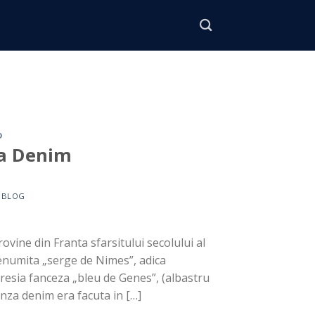
L
D
ra Denim
Y
BLOG
ovine din Franta sfarsitului secolului al
denumita „serge de Nimes”, adica
resia fanceza „bleu de Genes”, (albastru
nza denim era facuta in […]