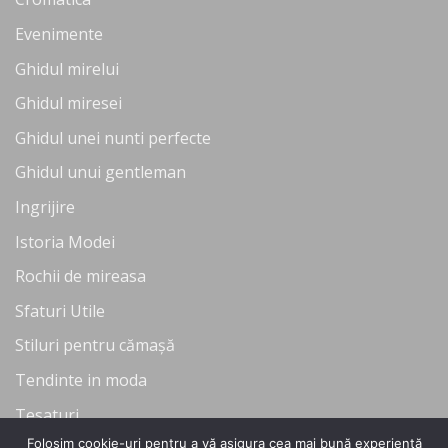
Evenimente
Ghidul mirelui
Ghidul miresei
Ghidul unei nunti perfecte
Ghidul unui gentleman
Ingrijire
Istoria Modei
Rochii de mireasa
Sfaturi Utile
Stiluri pentru cămașă
Tendinte in moda
Tesaturi
Folosim cookie-uri pentru a vă asigura cea mai bună experiență