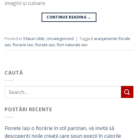
imagini și culoare.
CONTINUE READING
→
Posted in
Sfaturi Utile
,
Uncategorized
|
Tagged
aranjamente florale
iasi
,
florarie iasi
,
florete iasi
,
flori naturale iasi
CAUTĂ
POSTĂRI RECENTE
Florete Iași o florărie în stil parizian, vă invită să
descoperiți noile creații care spun poezii în culorile