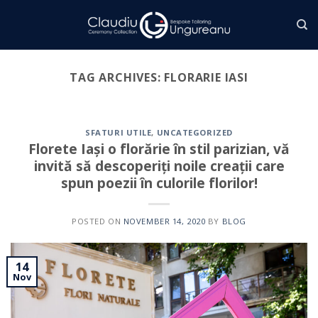
Skip
to
content
TAG ARCHIVES:
FLORARIE IASI
SFATURI UTILE
,
UNCATEGORIZED
Florete Iași o florărie în stil parizian, vă
invită să descoperiți noile creații care
spun poezii în culorile florilor!
POSTED ON
NOVEMBER 14, 2020
BY
BLOG
14
Nov