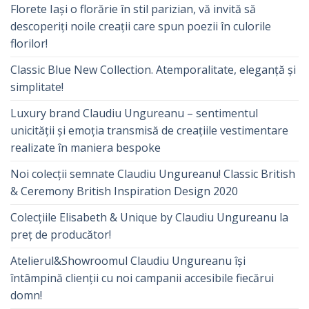
Florete Iași o florărie în stil parizian, vă invită să
descoperiți noile creații care spun poezii în culorile
florilor!
Classic Blue New Collection. Atemporalitate, eleganță și
simplitate!
Luxury brand Claudiu Ungureanu – sentimentul
unicității și emoția transmisă de creațiile vestimentare
realizate în maniera bespoke
Noi colecții semnate Claudiu Ungureanu! Classic British
& Ceremony British Inspiration Design 2020
Colecțiile Elisabeth & Unique by Claudiu Ungureanu la
preț de producător!
Atelierul&Showroomul Claudiu Ungureanu își
întâmpină clienții cu noi campanii accesibile fiecărui
domn!