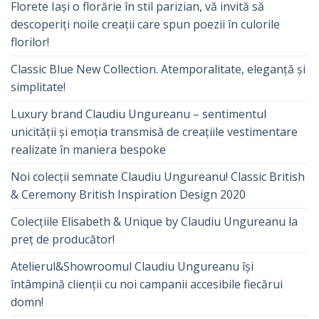
Florete Iași o florărie în stil parizian, vă invită să
descoperiți noile creații care spun poezii în culorile
florilor!
Classic Blue New Collection. Atemporalitate, eleganță și
simplitate!
Luxury brand Claudiu Ungureanu – sentimentul
unicității și emoția transmisă de creațiile vestimentare
realizate în maniera bespoke
Noi colecții semnate Claudiu Ungureanu! Classic British
& Ceremony British Inspiration Design 2020
Colecțiile Elisabeth & Unique by Claudiu Ungureanu la
preț de producător!
Atelierul&Showroomul Claudiu Ungureanu își
întâmpină clienții cu noi campanii accesibile fiecărui
domn!