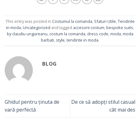
This entry was posted in
Costumul la comanda
,
Sfaturi Utile
,
Tendinte
in moda
,
Uncategorized
and tagged
accesorii costum
,
bespoke suits
,
by claudiu ungureanu
,
costum la comanda
,
dress code
,
moda
,
moda
barbati
,
style
,
tendinte in moda
.
BLOG
Ghidul pentru ținuta de
De ce să adopți stilul casual
vară perfectă
cât mai des