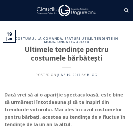
Skip
to
content
19
Jun
COSTUMUL LA COMANDA
,
SFATURI UTILE
,
TENDINTE IN
MODA
,
UNCATEGORIZED
Ultimele tendințe pentru
costumele bărbătești
POSTED ON
JUNE 19, 2017
BY
BLOG
Dacă vrei să ai o apariție spectaculoasă, este bine
să urmărești întotdeauna și să te inspiri din
trendurile viitorului. Mai ales în cazul costumelor
pentru bărbați, acestea au tendința de a fluctua în
tendințe de la un an la altul.