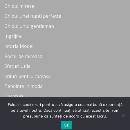
Ghidul miresei
Ghidul unei nunti perfecte
Ghidul unui gentleman
Ingrijire
Istoria Modei
Rochii de mireasa
Sfaturi Utile
Stiluri pentru cămașă
Tendinte in moda
Tesaturi
Folosim cookie-uri pentru a vă asigura cea mai bună experiență
Uncategorized
pe site-ul nostru. Dacă continuați să utilizați acest site, vom
presupune că sunteți de acord cu acest lucru.
Ok
Copyright 2026 ©
Flatsome Theme