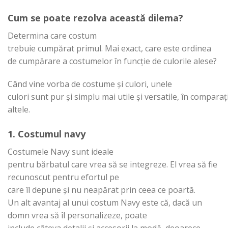
Cum
se
poate
rezolva
această
dilema
?
Determina
care
costum
trebuie
cumpărat
primul.
Mai
exact, care este ordinea
de
cumpărare
a costumelor
în
funcție
de culorile alese?
Când
vine
vorba
de costume
și
culori, unele
culori
sunt
pur
și
simplu
mai
utile
și
versatile,
în
comparaț
altele.
1. Costumul navy
Costumele Navy
sunt
ideale
pentru
bărbatul
care
vrea
să
se
integreze. El vrea
să
fie
recunoscut pentru efortul pe
care
îl
depune
și
nu
neapărat
prin
ceea ce
poartă
.
Un
alt
avantaj
al
unui costum Navy este
că
,
dacă
un
domn vrea
să
îl
personalizeze, poate