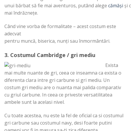
unui
bărbat
să
fie
mai
aventuros,
putând
alege
cămăși
și
c
mai
îndrăznețe
.
Când
vine
vorba
de formalitate – acest costum este
adecvat
pentru
muncă
,
biserica
,
nunți
sau
înmormântări
.
3. Costumul Cambridge /
gri
mediu
Exista
mai multe nuante de gri, ceea ce inseamna ca exista o
diferenta clara intre gri carbune si gri mediu. Un
costum gri mediu are o nuanta mai palida comparativ
cu griul carbune. In ceea ce priveste versatilitatea
ambele sunt la acelasi nivel.
Cu toate acestea, nu este la fel de oficial ca si costumul
gri carbune sau costumul navy, desi foarte putini
oameni vor fi in masura sa-ti zica diferenta.