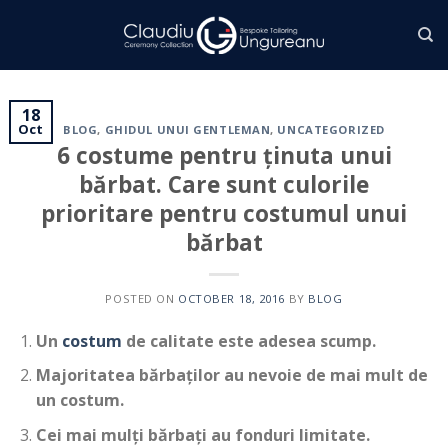
Skip
to
content
18
Oct
BLOG
,
GHIDUL UNUI GENTLEMAN
,
UNCATEGORIZED
6 costume pentru ținuta unui
bărbat. Care sunt culorile
prioritare pentru costumul unui
bărbat
POSTED ON
OCTOBER 18, 2016
BY
BLOG
Un
costum
de calitate este adesea scump.
Majoritatea
bărbaților
au nevoie de
mai
mult
de
un costum.
Cei
mai
mulți
bărbați
au fonduri limitate.