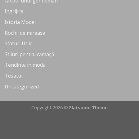
Ghidul unui gentleman
Ingrijire
Istoria Modei
Rochii de mireasa
Sfaturi Utile
Stiluri pentru cămașă
Tendinte in moda
Tesaturi
Uncategorized
Copyright 2026 ©
Flatsome Theme