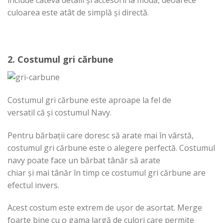
include
câteva
detalii
și
accesorii
la
modă
, deoarece
culoarea este
atât
de
simplă
și
directă
.
2. Costumul
gri
cărbune
Costumul
gri
cărbune
este aproape
la
fel de
versatil
că
și
costumul Navy.
Pentru
bărbații
care
doresc
să
arate
mai
în
vârstă
,
costumul
gri
cărbune
este o alegere
perfectă
. Costumul
navy poate face un
bărbat
tânăr
să
arate
chiar
și
mai
tânăr
în
timp
ce costumul gri
cărbune
are
efectul invers.
Acest costum este extrem de
ușor
de asortat. Merge
foarte bine cu o
gama
largă
de culori
care
permite