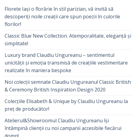
Florete Iași o florărie în stil parizian, vă invită să
descoperiți noile creații care spun poezii în culorile
florilor!
Classic Blue New Collection. Atemporalitate, eleganță și
simplitate!
Luxury brand Claudiu Ungureanu – sentimentul
unicității și emoția transmisă de creațiile vestimentare
realizate în maniera bespoke
Noi colecții semnate Claudiu Ungureanu! Classic British
& Ceremony British Inspiration Design 2020
Colecțiile Elisabeth & Unique by Claudiu Ungureanu la
preț de producător!
Atelierul&Showroomul Claudiu Ungureanu își
întâmpină clienții cu noi campanii accesibile fiecărui
domn!