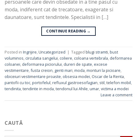
persoanele care devin obsedate in a tine pasul cu
moda, indiferent cat de trecatoare, exagerate si
daunatoare, sunt tendintele. Specialistii in […]
CONTINUE READING
→
Posted in
Ingrijire
,
Uncategorized
|
Tagged
blugi stramti
,
bust
voluminos
,
circulatia sangelui
,
coliere
,
coloana vertebrala
,
deformarea
coloanei
,
deformarea piciorului
,
dureri de spate
,
excese
vestimentare
,
fusta creion
,
genti mari
,
moda
,
monturi la picioare
,
obiceiuri vestimentare proaste
,
obsesia modei
,
Oscar de la Renta
,
pantofii cu toc
,
portofelul
,
refluxul gastroesofagian
,
stil
,
telefon mobil
,
tendinita
,
tendinte in moda
,
tendonul lui Ahile
,
umar
,
victima a modei
Leave a comment
CAUTĂ