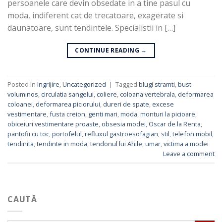
persoanele care devin obsedate in a tine pasul cu
moda, indiferent cat de trecatoare, exagerate si
daunatoare, sunt tendintele. Specialistii in […]
CONTINUE READING
→
Posted in
Ingrijire
,
Uncategorized
|
Tagged
blugi stramti
,
bust
voluminos
,
circulatia sangelui
,
coliere
,
coloana vertebrala
,
deformarea
coloanei
,
deformarea piciorului
,
dureri de spate
,
excese
vestimentare
,
fusta creion
,
genti mari
,
moda
,
monturi la picioare
,
obiceiuri vestimentare proaste
,
obsesia modei
,
Oscar de la Renta
,
pantofii cu toc
,
portofelul
,
refluxul gastroesofagian
,
stil
,
telefon mobil
,
tendinita
,
tendinte in moda
,
tendonul lui Ahile
,
umar
,
victima a modei
Leave a comment
CAUTĂ