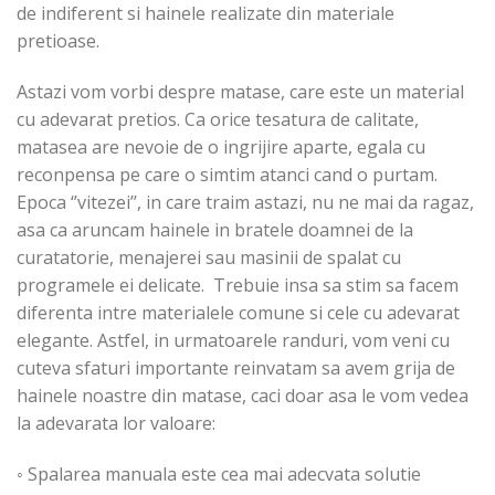
de indiferent si hainele realizate din materiale
pretioase.
Astazi vom vorbi despre matase, care este un material
cu adevarat pretios. Ca orice tesatura de calitate,
matasea are nevoie de o ingrijire aparte, egala cu
reconpensa pe care o simtim atanci cand o purtam.
Epoca ‘’vitezei’’, in care traim astazi, nu ne mai da ragaz,
asa ca aruncam hainele in bratele doamnei de la
curatatorie, menajerei sau masinii de spalat cu
programele ei delicate. Trebuie insa sa stim sa facem
diferenta intre materialele comune si cele cu adevarat
elegante. Astfel, in urmatoarele randuri, vom veni cu
cuteva sfaturi importante reinvatam sa avem grija de
hainele noastre din matase, caci doar asa le vom vedea
la adevarata lor valoare:
◦ Spalarea manuala este cea mai adecvata solutie