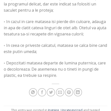
la programul delicat, dar este indicat sa folositi un
saculet pentru a le proteja;
◦ In cazul in care matasea isi pierde din culoare, adauga
in apa de clatit cateva linguri de otet alb. Otetul va ajuta
tesatura sa-si recapete din vigoarea culorii;
◦ In ceea ce priveste calcatul, matasea se calca bine cand
este putin umeda;
◦ Depozitati matasea departe de lumina puternica, care
o decoloreaza. De asemenea nu o tineti in pungi de
plastic, ea trebuie sa respire.
This entry was posted in
Ingrijire
,
Uncategorized
and tagged