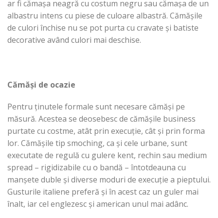
ar fi cămașa neagră cu costum negru sau cămașa de un
albastru intens cu piese de culoare albastră. Cămășile
de culori închise nu se pot purta cu cravate și batiste
decorative având culori mai deschise.
Cămăși de ocazie
Pentru ținutele formale sunt necesare cămăși pe
măsură. Acestea se deosebesc de cămășile business
purtate cu costme, atât prin execuție, cât și prin forma
lor. Cămășile tip smoching, ca și cele urbane, sunt
executate de regulă cu gulere kent, rechin sau medium
spread – rigidizabile cu o bandă – întotdeauna cu
manșete duble și diverse moduri de execuție a pieptului.
Gusturile italiene preferă și în acest caz un guler mai
înalt, iar cel englezesc și american unul mai adânc.