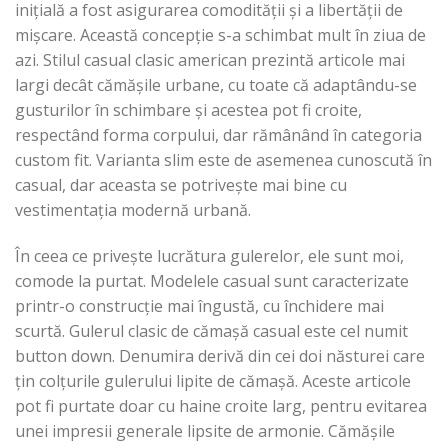
inițială a fost asigurarea comodității și a libertății de
mișcare. Această concepție s-a schimbat mult în ziua de
azi. Stilul casual clasic american prezintă articole mai
largi decât cămășile urbane, cu toate că adaptându-se
gusturilor în schimbare și acestea pot fi croite,
respectând forma corpului, dar rămânând în categoria
custom fit. Varianta slim este de asemenea cunoscută în
casual, dar aceasta se potrivește mai bine cu
vestimentația modernă urbană.
În ceea ce privește lucrătura gulerelor, ele sunt moi,
comode la purtat. Modelele casual sunt caracterizate
printr-o construcție mai îngustă, cu închidere mai
scurtă. Gulerul clasic de cămașă casual este cel numit
button down. Denumira derivă din cei doi năsturei care
țin colțurile gulerului lipite de cămașă. Aceste articole
pot fi purtate doar cu haine croite larg, pentru evitarea
unei impresii generale lipsite de armonie. Cămășile