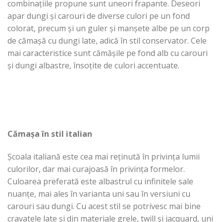
combinațiile propune sunt uneori frapante. Deseori
apar dungi și carouri de diverse culori pe un fond
colorat, precum și un guler și manșete albe pe un corp
de cămașă cu dungi late, adică în stil conservator. Cele
mai caracteristice sunt cămășile pe fond alb cu carouri
și dungi albastre, însoțite de culori accentuate.
Cămașa în stil italian
Școala italiană este cea mai reținută în privința lumii
culorilor, dar mai curajoasă în privința formelor.
Culoarea preferată este albastrul cu infinitele sale
nuanțe, mai ales în varianta uni sau în versiuni cu
carouri sau dungi. Cu acest stil se potrivesc mai bine
cravatele late și din materiale grele, twill și jacquard, uni