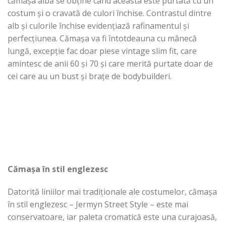
cămașa albă se obține când aceasta este purtată cu un
costum și o cravată de culori închise. Contrastul dintre
alb și culorile închise evidențiază rafinamentul și
perfecțiunea. Cămașa va fi întotdeauna cu mânecă
lungă, excepție fac doar piese vintage slim fit, care
amintesc de anii 60 și 70 și care merită purtate doar de
cei care au un bust și brațe de bodybuilderi.
Cămașa în stil englezesc
Datorită liniilor mai tradiționale ale costumelor, cămașa
în stil englezesc – Jermyn Street Style – este mai
conservatoare, iar paleta cromatică este una curajoasă,