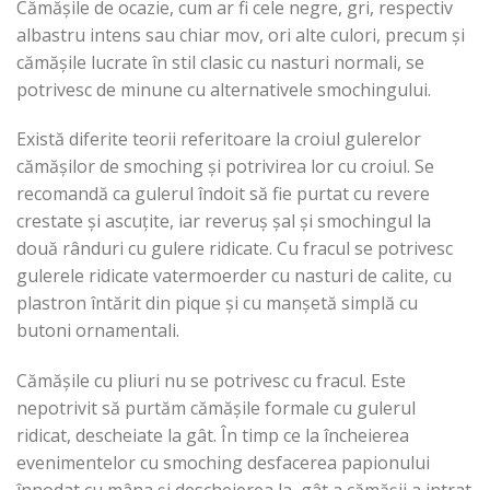
Cămășile de ocazie, cum ar fi cele negre, gri, respectiv
albastru intens sau chiar mov, ori alte culori, precum și
cămășile lucrate în stil clasic cu nasturi normali, se
potrivesc de minune cu alternativele smochingului.
Există diferite teorii referitoare la croiul gulerelor
cămășilor de smoching și potrivirea lor cu croiul. Se
recomandă ca gulerul îndoit să fie purtat cu revere
crestate și ascuțite, iar reveruș șal și smochingul la
două rânduri cu gulere ridicate. Cu fracul se potrivesc
gulerele ridicate vatermoerder cu nasturi de calite, cu
plastron întărit din pique și cu manșetă simplă cu
butoni ornamentali.
Cămășile cu pliuri nu se potrivesc cu fracul. Este
nepotrivit să purtăm cămășile formale cu gulerul
ridicat, descheiate la gât. În timp ce la încheierea
evenimentelor cu smoching desfacerea papionului