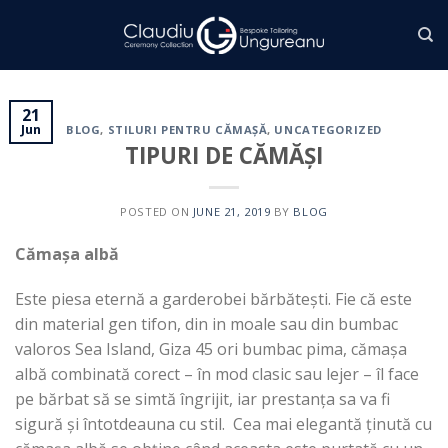
Skip
to
content
21
Jun
BLOG
,
STILURI PENTRU CĂMAȘĂ
,
UNCATEGORIZED
TIPURI DE CĂMĂȘI
POSTED ON
JUNE 21, 2019
BY
BLOG
Cămașa albă
Este piesa eternă a garderobei bărbătești. Fie că este
din material gen tifon, din in moale sau din bumbac
valoros Sea Island, Giza 45 ori bumbac pima, cămașa
albă combinată corect – în mod clasic sau lejer – îl face
pe bărbat să se simtă îngrijit, iar prestanța sa va fi
sigură și întotdeauna cu stil. Cea mai elegantă ținută cu