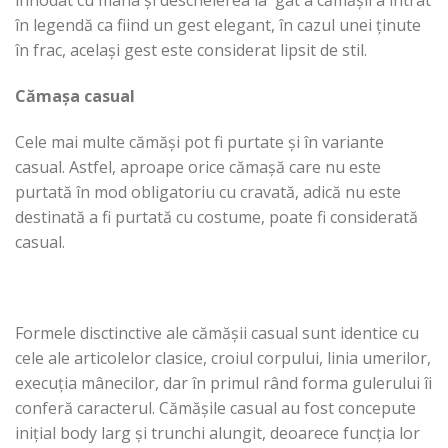
înnodat cu mâna și descheierea la gât a cămășii a intrat
în legendă ca fiind un gest elegant, în cazul unei ținute
în frac, același gest este considerat lipsit de stil.
Cămașa casual
Cele mai multe cămăși pot fi purtate și în variante
casual. Astfel, aproape orice cămașă care nu este
purtată în mod obligatoriu cu cravată, adică nu este
destinată a fi purtată cu costume, poate fi considerată
casual.
Formele disctinctive ale cămășii casual sunt identice cu
cele ale articolelor clasice, croiul corpului, linia umerilor,
execuția mânecilor, dar în primul rând forma gulerului îi
conferă caracterul. Cămășile casual au fost concepute
inițial body larg și trunchi alungit, deoarece funcția lor