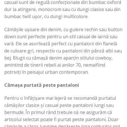
casual sunt de regulă confecționate din bumbac oxford
dur la atingere, monocrom sau cu dungi clasice sau din
bumbac twill ușor, cu dungi multicolore.
Cămășile ușoare din denim, cu gulere rechin sau button
down sunt perfecte pentru un stil casual de iarnă sau
vară. Ele se asortează perfect cu pantaloni din flanelă
de culoare gri, respectiv cu pantaloni din pânză albi sau
bej. Blugii cu cămașă denim aparțin stilului cowboy,
amintind de tinerii rebeli ai anilor 70, nemaifiind
potriviți în peisajul urban contemporan.
Cămașa purtată peste pantaloni
Pentru o înfățișare mai lejeră se recomandă purtatul
cămășilor clasice și casual peste pantaloni lungi sau
bermude. În primul rând trebuie să ne asigurăm că
articolul selectat poate fi purtat peste pantaloni. Doar
cămășile a căror lungime depășește linia șoldurilor pot