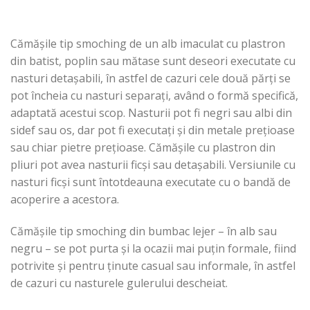
Cămășile tip smoching de un alb imaculat cu plastron
din batist, poplin sau mătase sunt deseori executate cu
nasturi detașabili, în astfel de cazuri cele două părți se
pot încheia cu nasturi separați, având o formă specifică,
adaptată acestui scop. Nasturii pot fi negri sau albi din
sidef sau os, dar pot fi executați și din metale prețioase
sau chiar pietre prețioase. Cămășile cu plastron din
pliuri pot avea nasturii ficși sau detașabili. Versiunile cu
nasturi ficși sunt întotdeauna executate cu o bandă de
acoperire a acestora.
Cămășile tip smoching din bumbac lejer – în alb sau
negru – se pot purta și la ocazii mai puțin formale, fiind
potrivite și pentru ținute casual sau informale, în astfel
de cazuri cu nasturele gulerului descheiat.