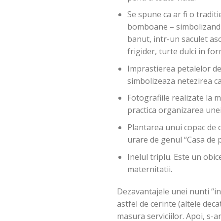
Se spune ca ar fi o tradit
bomboane – simbolizand sa
banut, intr-un saculet aso
frigider, turte dulci in f
Imprastierea petalelor de f
simbolizeaza netezirea cai
Fotografiile realizate la
practica organizarea unei
Plantarea unui copac de ca
urare de genul “Casa de pi
Inelul triplu. Este un obic
maternitatii.
Dezavantajele unei nunti “in
astfel de cerinte (altele de
masura serviciilor. Apoi, s-