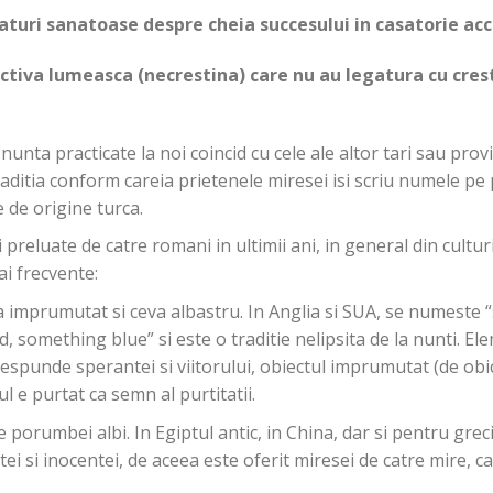
aturi sanatoase despre cheia succesului in casatorie ac
ectiva lumeasca (necrestina) care nu au legatura cu cres
unta practicate la noi coincid cu cele ale altor tari sau provin, 
aditia conform careia prietenele miresei isi scriu numele pe 
 de origine turca.
i preluate de catre romani in ultimii ani, in general din cultu
ai frecvente:
a imprumutat si ceva albastru. In Anglia si SUA, se numeste
something blue” si este o traditie nelipsita de la nunti. El
espunde sperantei si viitorului, obiectul imprumutat (de obice
rul e purtat ca semn al purtitatii.
 porumbei albi. In Egiptul antic, in China, dar si pentru gre
tei si inocentei, de aceea este oferit miresei de catre mire, c