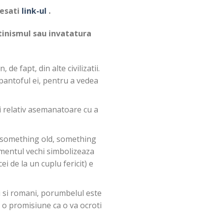
cesati
link-ul
.
tinismul sau invatatura
de fapt, din alte civilizatii.
pantoful ei, pentru a vedea
ri relativ asemanatoare cu a
 “something old, something
ementul vechi simbolizeaza
i de la un cuplu fericit) e
ci si romani, porumbelul este
a o promisiune ca o va ocroti