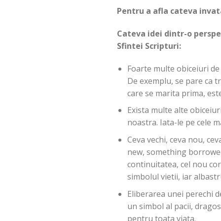
Pentru a afla cateva invat
Cateva idei dintr-o persp
Sfintei Scripturi:
Foarte multe obiceiuri de n
De exemplu, se pare ca tr
care se marita prima, este
Exista multe alte obiceiur
noastra. Iata-le pe cele m
Ceva vechi, ceva nou, cev
new, something borrowed, 
continuitatea, cel nou cor
simbolul vietii, iar albast
Eliberarea unei perechi de
un simbol al pacii, dragos
pentru toata viata.