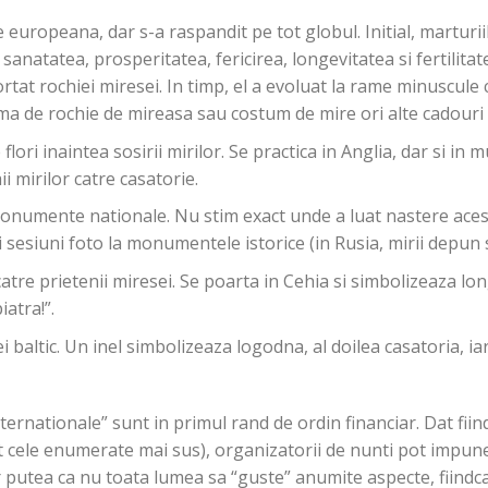
ie europeana, dar s-a raspandit pe tot globul. Initial, marturi
natatea, prosperitatea, fericirea, longevitatea si fertilitat
rtat rochiei miresei. In timp, el a evoluat la rame minuscule
orma de rochie de mireasa sau costum de mire ori alte cadouri m
lori inaintea sosirii mirilor. Se practica in Anglia, dar si in mu
i mirilor catre casatorie.
 monumente nationale. Nu stim exact unde a luat nastere acest 
 sesiuni foto la monumentele istorice (in Rusia, mirii depun 
tre prietenii miresei. Se poarta in Cehia si simbolizeaza lon
atra!”.
ei baltic. Un inel simbolizeaza logodna, al doilea casatoria, i
ternationale” sunt in primul rand de ordin financiar. Dat fii
cat cele enumerate mai sus), organizatorii de nunti pot impun
ar putea ca nu toata lumea sa “guste” anumite aspecte, fiindc