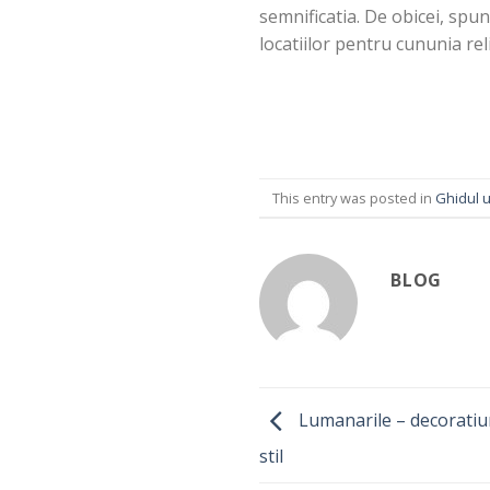
semnificatia. De obicei, spu
locatiilor pentru cununia reli
This entry was posted in
Ghidul u
BLOG
Lumanarile – decoratiun
stil