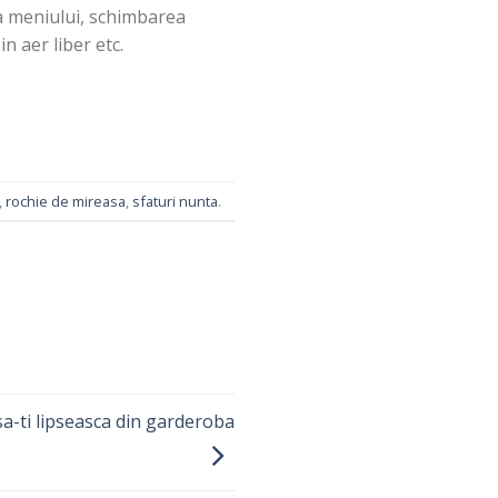
ea meniului, schimbarea
in aer liber etc.
,
rochie de mireasa
,
sfaturi nunta
.
 sa-ti lipseasca din garderoba