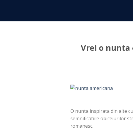
Skip
to
content
Vrei o nunta 
O nunta inspirata din alte c
semnificatiile obiceiurilor st
romanesc.