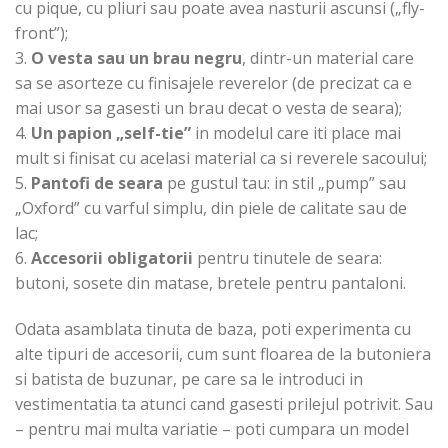
cu pique, cu pliuri sau poate avea nasturii ascunsi („fly-
front”);
3.
O vesta sau un brau negru
, dintr-un material care
sa se asorteze cu finisajele reverelor (de precizat ca e
mai usor sa gasesti un brau decat o vesta de seara);
4.
Un papion „self-tie”
in modelul care iti place mai
mult si finisat cu acelasi material ca si reverele sacoului;
5.
Pantofi de seara
pe gustul tau: in stil „pump” sau
„Oxford” cu varful simplu, din piele de calitate sau de
lac;
6.
Accesorii obligatorii
pentru tinutele de seara:
butoni, sosete din matase, bretele pentru pantaloni.
Odata asamblata tinuta de baza, poti experimenta cu
alte tipuri de accesorii, cum sunt floarea de la butoniera
si batista de buzunar, pe care sa le introduci in
vestimentatia ta atunci cand gasesti prilejul potrivit. Sau
– pentru mai multa variatie – poti cumpara un model