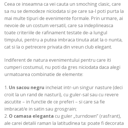
Ceea ce inseamna ca vei cauta un smoching clasic, care
sa nu se demodeze niciodata si pe care sa-l poti purta la
mai multe tipuri de evenimente formale. Prin urmare, ai
nevoie de un costum versatil, care sa indeplineasca
toate criteriile de rafinament testate de-a lungul
timpului, pentru a putea imbraca tinuta atat la o nunta,
cat si la o petrecere privata din vreun club elegant.
Indiferent de natura evenimentului pentru care iti
cumperi costumul, nu poti da gres niciodata daca alegi
urmatoarea combinatie de elemente:
1.
Un sacou negru
incheiat intr-un singur nasture (deci
croit la un rand de nasturi), cu guler-sal sau cu revere
ascutite – in functie de ce preferi – si care sa fie
imbracat/e in satin sau grosgrain;
2.
O camasa eleganta
cu guler „turndown” (rasfrant),
ale carei detalii raman la latitudinea ta: poate fi decorata