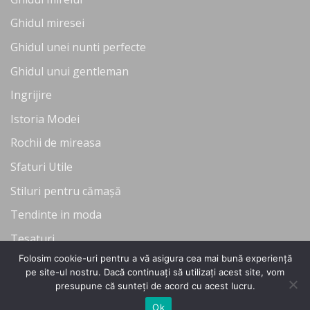
Ghidul miresei
Ghidul unei nunti perfecte
Ghidul unui gentleman
Ingrijire
Istoria Modei
Rochii de mireasa
Sfaturi Utile
Stiluri pentru cămașă
Tendinte in moda
Tesaturi
Folosim cookie-uri pentru a vă asigura cea mai bună experiență
Uncategorized
pe site-ul nostru. Dacă continuați să utilizați acest site, vom
presupune că sunteți de acord cu acest lucru.
Ok
Copyright 2026 ©
Flatsome Theme