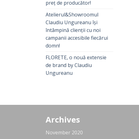
preț de producător!
Atelierul&Showroomul
Claudiu Ungureanu își
întâmpină clienții cu noi
campanii accesibile fiecărui
domn!
FLORETE, o nouă extensie
de brand by Claudiu
Ungureanu
Archives
November 2020