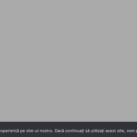
xperiență pe site-ul nostru. Dacă continuați să utilizați acest site, vo
Copyright 2026 ©
Flatsome Theme