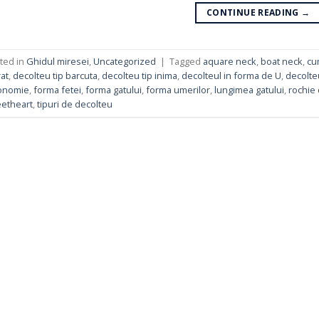
CONTINUE READING
→
ted in
Ghidul miresei
,
Uncategorized
|
Tagged
aquare neck
,
boat neck
,
cu
at
,
decolteu tip barcuta
,
decolteu tip inima
,
decolteul in forma de U
,
decolteu
ionomie
,
forma fetei
,
forma gatului
,
forma umerilor
,
lungimea gatului
,
rochie
etheart
,
tipuri de decolteu