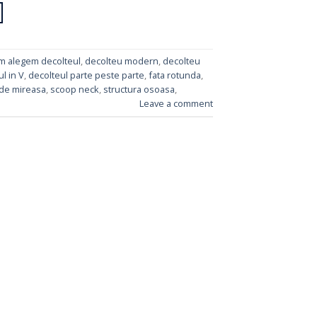
m alegem decolteul
,
decolteu modern
,
decolteu
l in V
,
decolteul parte peste parte
,
fata rotunda
,
 de mireasa
,
scoop neck
,
structura osoasa
,
Leave a comment