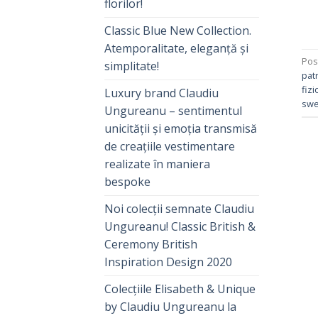
florilor!
Classic Blue New Collection.
Atemporalitate, eleganță și
Pos
simplitate!
patr
fiz
Luxury brand Claudiu
swe
Ungureanu – sentimentul
unicității și emoția transmisă
de creațiile vestimentare
realizate în maniera
bespoke
Noi colecții semnate Claudiu
Ungureanu! Classic British &
Ceremony British
Inspiration Design 2020
Colecțiile Elisabeth & Unique
by Claudiu Ungureanu la