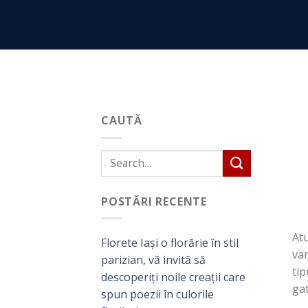
Skip
to
content
CAUTĂ
POSTĂRI RECENTE
Atu
Florete Iași o florărie în stil
var
parizian, vă invită să
tip
descoperiți noile creații care
gat
spun poezii în culorile