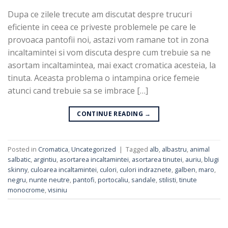
Dupa ce zilele trecute am discutat despre trucuri
eficiente in ceea ce priveste problemele pe care le
provoaca pantofii noi, astazi vom ramane tot in zona
incaltamintei si vom discuta despre cum trebuie sa ne
asortam incaltamintea, mai exact cromatica acesteia, la
tinuta. Aceasta problema o intampina orice femeie
atunci cand trebuie sa se imbrace […]
CONTINUE READING
→
Posted in
Cromatica
,
Uncategorized
|
Tagged
alb
,
albastru
,
animal
salbatic
,
argintiu
,
asortarea incaltamintei
,
asortarea tinutei
,
auriu
,
blugi
skinny
,
culoarea incaltamintei
,
culori
,
culori indraznete
,
galben
,
maro
,
negru
,
nunte neutre
,
pantofi
,
portocaliu
,
sandale
,
stilisti
,
tinute
monocrome
,
visiniu