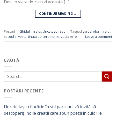
Desi in viata de zi cu zi aceasta […]
CONTINUE READING
→
Posted in
Ghidul mirelui
,
Uncategorized
|
Tagged
garderoba mirelui
,
sacoul si vesta
,
tinuta de ceremonie
,
vesta mire
Leave a comment
CAUTĂ
POSTĂRI RECENTE
Florete Iași o florărie în stil parizian, vă invită să
descoperiți noile creații care spun poezii în culorile