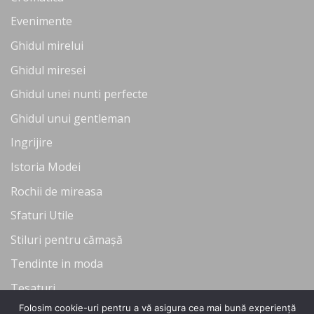
Evenimente
Ghidul mirelui
Ghidul miresei
Ghidul unei nunti perfecte
Ghidul unui gentleman
Ingrijire
Istoria Modei
Rochii de mireasa
Sfaturi Utile
Stiluri pentru cămașă
Tendinte in moda
Tesaturi
Folosim cookie-uri pentru a vă asigura cea mai bună experiență
Uncategorized