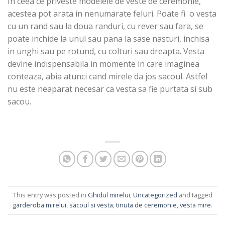
In ceea ce priveste modelele de veste de ceremonie,
acestea pot arata in nenumarate feluri. Poate fi o vesta
cu un rand sau la doua randuri, cu rever sau fara, se
poate inchide la unul sau pana la sase nasturi, inchisa
in unghi sau pe rotund, cu colturi sau dreapta. Vesta
devine indispensabila in momente in care imaginea
conteaza, abia atunci cand mirele da jos sacoul. Astfel
nu este neaparat necesar ca vesta sa fie purtata si sub
sacou.
This entry was posted in
Ghidul mirelui
,
Uncategorized
and tagged
garderoba mirelui
,
sacoul si vesta
,
tinuta de ceremonie
,
vesta mire
.