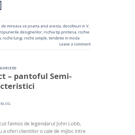
i de mireasa se poarta anul acesta
,
decolteuri in V
,
ropunerile designerilor
,
rochia tip printesa
,
rochie
a
,
rochii lungi
,
rochii simple
,
tendinte in moda
Leave a comment
GORIZED
ct – pantoful Semi-
teristici
Y
BLOG
cut faimos de legendarul John Lobb,
a oferi clientilor o cale de mijloc intre