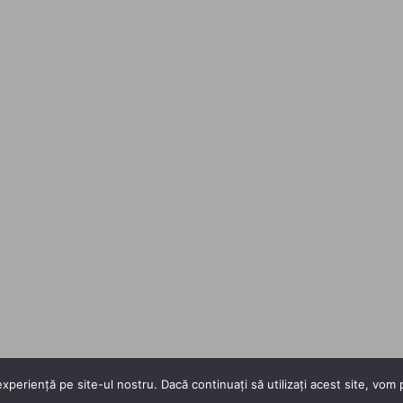
xperiență pe site-ul nostru. Dacă continuați să utilizați acest site, vo
Copyright 2026 ©
Flatsome Theme