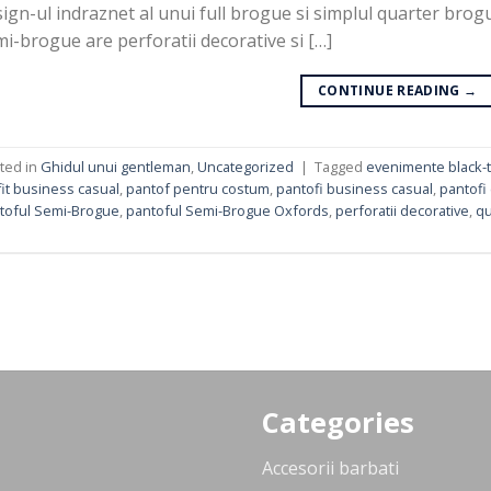
ign-ul indraznet al unui full brogue si simplul quarter bro
i-brogue are perforatii decorative si […]
CONTINUE READING
→
ted in
Ghidul unui gentleman
,
Uncategorized
|
Tagged
evenimente black-t
fit business casual
,
pantof pentru costum
,
pantofi business casual
,
pantofi
toful Semi-Brogue
,
pantoful Semi-Brogue Oxfords
,
perforatii decorative
,
qu
Categories
Accesorii barbati