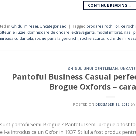
CONTINUE READING
→
ted in
Ghidul miresei
,
Uncategorized
|
Tagged
brodarea rochiilor
,
ce rochi
lteurile iluzie
,
domnisoare de onoare
,
extravaganta
,
model inflorat
,
nasi
,
p
mireasa cu dantela
,
rochie pana la genunchi
,
rochie scurta
,
rochii de mireas
GHIDUL UNUI GENTLEMAN
,
UNCATE
Pantoful Business Casual perfe
Brogue Oxfords – carac
POSTED ON
DECEMBER 18, 2015
B
sunt pantofii Semi-Brogue ? Pantoful semi-brogue a fost fa
e l-a introdus ca un Oxfor in 1937. Stilul a fost produs pentru 