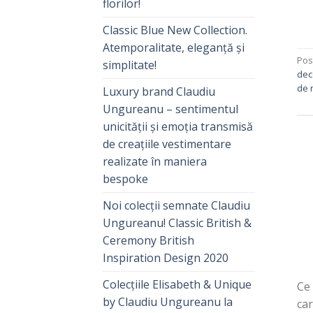
florilor!
Classic Blue New Collection.
Atemporalitate, eleganță și
Pos
simplitate!
deco
de 
Luxury brand Claudiu
Ungureanu – sentimentul
unicității și emoția transmisă
de creațiile vestimentare
realizate în maniera
bespoke
Noi colecții semnate Claudiu
Ungureanu! Classic British &
Ceremony British
Inspiration Design 2020
Colecțiile Elisabeth & Unique
Ce 
by Claudiu Ungureanu la
car