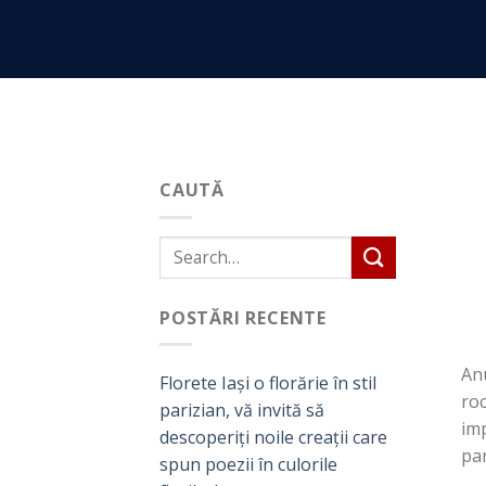
Skip
to
content
CAUTĂ
POSTĂRI RECENTE
Anu
Florete Iași o florărie în stil
roc
parizian, vă invită să
imp
descoperiți noile creații care
par
spun poezii în culorile