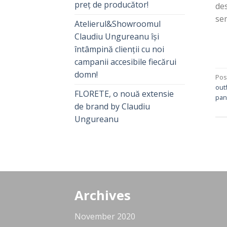
preț de producător!
des
sem
Atelierul&Showroomul
Claudiu Ungureanu își
întâmpină clienții cu noi
campanii accesibile fiecărui
domn!
Pos
out
FLORETE, o nouă extensie
pan
de brand by Claudiu
Ungureanu
Archives
November 2020