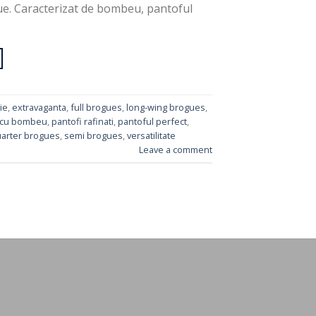
gue. Caracterizat de bombeu, pantoful
ie
,
extravaganta
,
full brogues
,
long-wing brogues
,
 cu bombeu
,
pantofi rafinati
,
pantoful perfect
,
arter brogues
,
semi brogues
,
versatilitate
Leave a comment