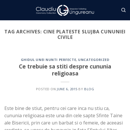
Skip
to
content
TAG ARCHIVES:
CINE PLATESTE SLUJBA CUNUNIEI
CIVILE
GHIDUL UNEI NUNTI PERFECTE
,
UNCATEGORIZED
Ce trebuie sa stiti despre cununia
religioasa
POSTED ON
JUNE 6, 2015
BY
BLOG
Este bine de stiut, pentru cei care inca nu stiu ca,
cununia religioasa este una din cele sapte Sfinte Taine
ale Bisericii, prin care un barbat si o femeie, de aceeasi
credinta, se unesc de bunavoie in fata Sfintului Altar,