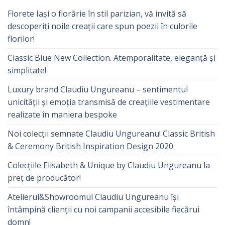
Florete Iași o florărie în stil parizian, vă invită să
descoperiți noile creații care spun poezii în culorile
florilor!
Classic Blue New Collection. Atemporalitate, eleganță și
simplitate!
Luxury brand Claudiu Ungureanu – sentimentul
unicității și emoția transmisă de creațiile vestimentare
realizate în maniera bespoke
Noi colecții semnate Claudiu Ungureanu! Classic British
& Ceremony British Inspiration Design 2020
Colecțiile Elisabeth & Unique by Claudiu Ungureanu la
preț de producător!
Atelierul&Showroomul Claudiu Ungureanu își
întâmpină clienții cu noi campanii accesibile fiecărui
domn!