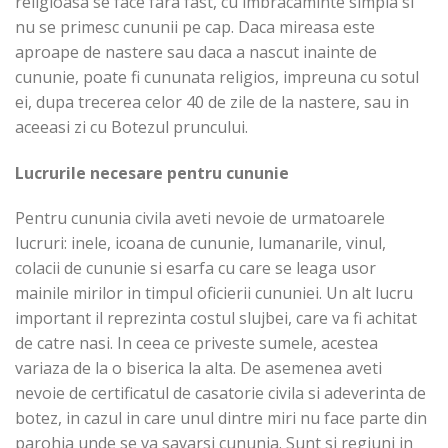
religioasa se face fara fast, cu imbracaminte simpla si
nu se primesc cununii pe cap. Daca mireasa este
aproape de nastere sau daca a nascut inainte de
cununie, poate fi cununata religios, impreuna cu sotul
ei, dupa trecerea celor 40 de zile de la nastere, sau in
aceeasi zi cu Botezul pruncului.
Lucrurile necesare pentru cununie
Pentru cununia civila aveti nevoie de urmatoarele
lucruri: inele, icoana de cununie, lumanarile, vinul,
colacii de cununie si esarfa cu care se leaga usor
mainile mirilor in timpul oficierii cununiei. Un alt lucru
important il reprezinta costul slujbei, care va fi achitat
de catre nasi. In ceea ce priveste sumele, acestea
variaza de la o biserica la alta. De asemenea aveti
nevoie de certificatul de casatorie civila si adeverinta de
botez, in cazul in care unul dintre miri nu face parte din
parohia unde se va savarsi cununia. Sunt si regiuni in