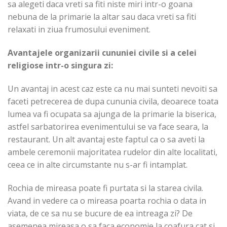
sa alegeti daca vreti sa fiti niste miri intr-o goana
nebuna de la primarie la altar sau daca vreti sa fiti
relaxati in ziua frumosului eveniment.
Avantajele organizarii cununiei civile si a celei
religiose intr-o singura zi:
Un avantaj in acest caz este ca nu mai sunteti nevoiti sa
faceti petrecerea de dupa cununia civila, deoarece toata
lumea va fi ocupata sa ajunga de la primarie la biserica,
astfel sarbatorirea evenimentului se va face seara, la
restaurant. Un alt avantaj este faptul ca o sa aveti la
ambele ceremonii majoritatea rudelor din alte localitati,
ceea ce in alte circumstante nu s-ar fi intamplat.
Rochia de mireasa poate fi purtata si la starea civila.
Avand in vedere ca o mireasa poarta rochia o data in
viata, de ce sa nu se bucure de ea intreaga zi? De
asemenea mireasa o sa faca economie la coafura cat si