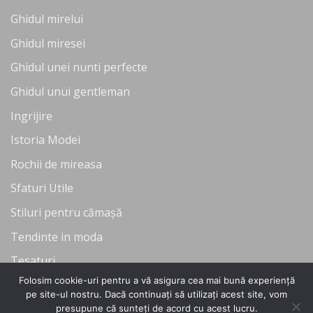
Ghidul mirelui
Ghidul miresei
Ghidul unei nunti perfecte
Ghidul unui gentleman
Ingrijire
Istoria Modei
Rochii de mireasa
Sfaturi Utile
Stiluri pentru cămașă
Tendinte in moda
Tesaturi
Folosim cookie-uri pentru a vă asigura cea mai bună experiență
Uncategorized
pe site-ul nostru. Dacă continuați să utilizați acest site, vom
presupune că sunteți de acord cu acest lucru.