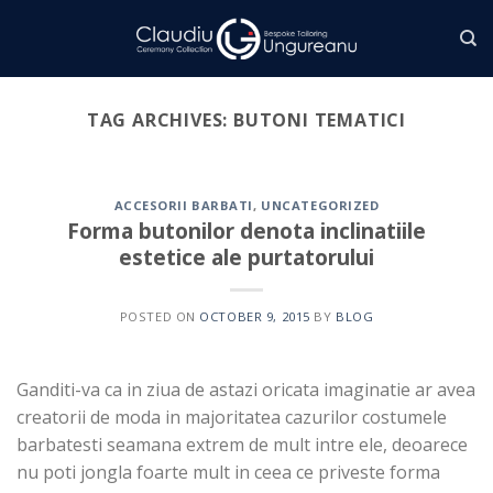
Skip
to
content
TAG ARCHIVES:
BUTONI TEMATICI
ACCESORII BARBATI
,
UNCATEGORIZED
Forma butonilor denota inclinatiile
estetice ale purtatorului
POSTED ON
OCTOBER 9, 2015
BY
BLOG
Ganditi-va ca in ziua de astazi oricata imaginatie ar avea
creatorii de moda in majoritatea cazurilor costumele
barbatesti seamana extrem de mult intre ele, deoarece
nu poti jongla foarte mult in ceea ce priveste forma