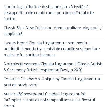
Florete Iași o florărie în stil parizian, vă invită să
descoperiți noile creații care spun poezii în culorile
florilor!
Classic Blue New Collection. Atemporalitate, eleganță și
simplitate!
Luxury brand Claudiu Ungureanu – sentimentul
unicității și emoția transmisă de creațiile vestimentare
realizate în maniera bespoke
Noi colecții semnate Claudiu Ungureanu! Classic British
& Ceremony British Inspiration Design 2020
Colecțiile Elisabeth & Unique by Claudiu Ungureanu la
preț de producător!
Atelierul&Showroomul Claudiu Ungureanu își
întâmpină clienții cu noi campanii accesibile fiecărui
domn!