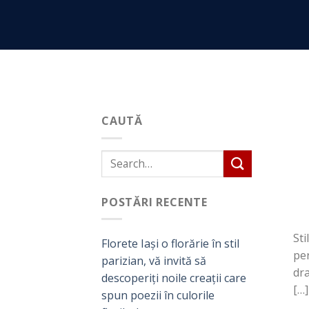
Skip
to
content
CAUTĂ
POSTĂRI RECENTE
Sti
Florete Iași o florărie în stil
per
parizian, vă invită să
dra
descoperiți noile creații care
[…]
spun poezii în culorile