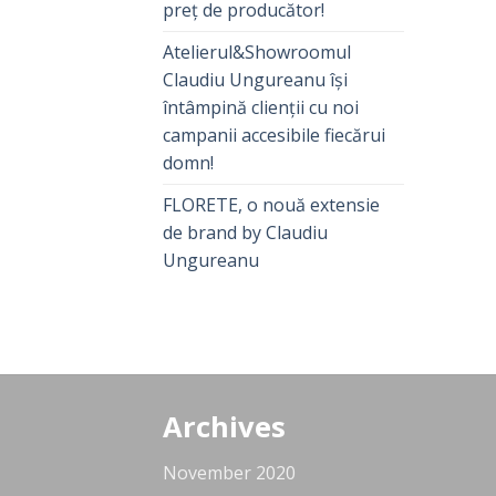
preț de producător!
Atelierul&Showroomul
Claudiu Ungureanu își
întâmpină clienții cu noi
campanii accesibile fiecărui
domn!
FLORETE, o nouă extensie
de brand by Claudiu
Ungureanu
Archives
November 2020