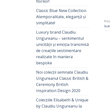
florilor!
Classic Blue New Collection.
Atemporalitate, eleganță și
Pos
simplitate!
but
Luxury brand Claudiu
Ungureanu – sentimentul
unicității și emoția transmisă
de creațiile vestimentare
realizate în maniera
bespoke
Noi colecții semnate Claudiu
Ungureanu! Classic British &
Ceremony British
Inspiration Design 2020
Colecțiile Elisabeth & Unique
by Claudiu Ungureanu la