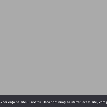
xperiență pe site-ul nostru. Dacă continuați să utilizați acest site, vo
Copyright 2026 ©
Flatsome Theme