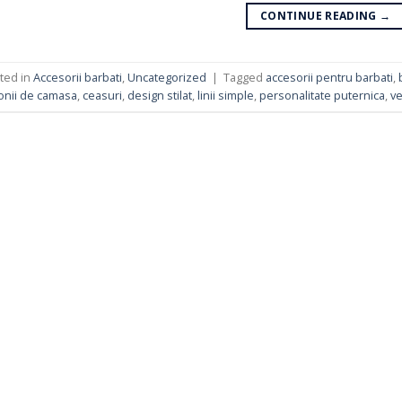
CONTINUE READING
→
ted in
Accesorii barbati
,
Uncategorized
|
Tagged
accesorii pentru barbati
,
onii de camasa
,
ceasuri
,
design stilat
,
linii simple
,
personalitate puternica
,
ve