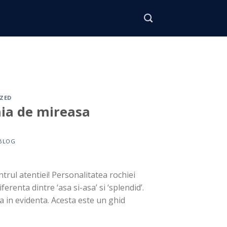
ZED
hia de mireasa
BLOG
ntrul atentiei! Personalitatea rochiei
erenta dintre ‘asa si-asa’ si ‘splendid’.
sa in evidenta. Acesta este un ghid