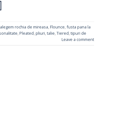
alegem rochia de mireasa
,
Flounce
,
fusta pana la
sonalitate
,
Pleated
,
pliuri
,
talie
,
Tiered
,
tipuri de
Leave a comment