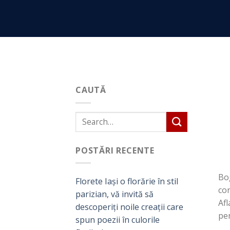
Skip
to
content
CAUTĂ
POSTĂRI RECENTE
Bog
Florete Iași o florărie în stil
con
parizian, vă invită să
Afl
descoperiți noile creații care
pen
spun poezii în culorile