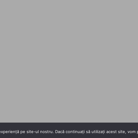
xperiență pe site-ul nostru. Dacă continuați să utilizați acest site, vo
Copyright 2026 ©
Flatsome Theme