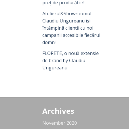
preț de producător!
Atelierul&Showroomul
Claudiu Ungureanu își
întâmpină clienții cu noi
campanii accesibile fiecărui
domn!
FLORETE, o nouă extensie
de brand by Claudiu
Ungureanu
Archives
November 2020