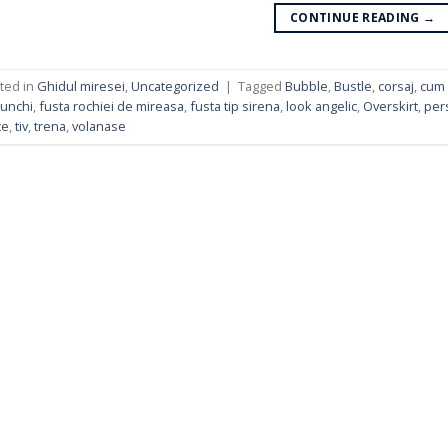
CONTINUE READING
→
ted in
Ghidul miresei
,
Uncategorized
|
Tagged
Bubble
,
Bustle
,
corsaj
,
cum 
unchi
,
fusta rochiei de mireasa
,
fusta tip sirena
,
look angelic
,
Overskirt
,
per
te
,
tiv
,
trena
,
volanase