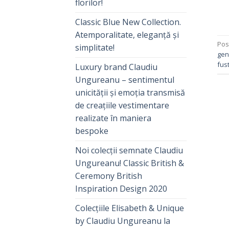
florilor!
Classic Blue New Collection.
Atemporalitate, eleganță și
Pos
simplitate!
gen
fus
Luxury brand Claudiu
Ungureanu – sentimentul
unicității și emoția transmisă
de creațiile vestimentare
realizate în maniera
bespoke
Noi colecții semnate Claudiu
Ungureanu! Classic British &
Ceremony British
Inspiration Design 2020
Colecțiile Elisabeth & Unique
by Claudiu Ungureanu la